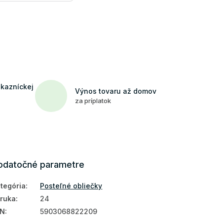
ákazníckej
Výnos tovaru až domov
za príplatok
odatočné parametre
tegória
:
Posteľné obliečky
ruka
:
24
AN
:
5903068822209