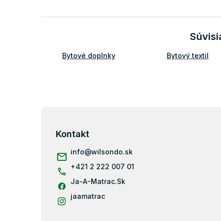
Súvisi
Bytové doplnky
Bytový textil
Z
á
p
Kontakt
ä
info
@
wilsondo.sk
t
i
+421 2 222 007 01
e
Ja-A-Matrac.Sk
jaamatrac