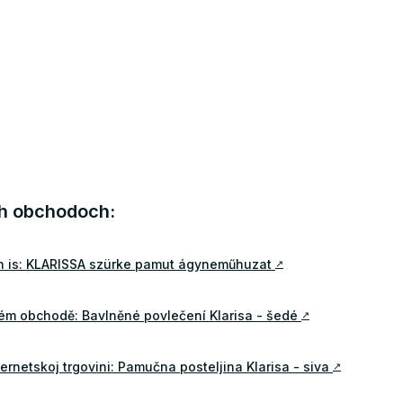
ch obchodoch:
n is: KLARISSA szürke pamut ágyneműhuzat
↗
ém obchodě: Bavlněné povlečení Klarisa - šedé
↗
ernetskoj trgovini: Pamučna posteljina Klarisa - siva
↗