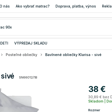
O nás
Ako vybrať matrac?
Doprava, platba, výnos
Rekla
 DETI
VÝPREDAJ SKLADU
Posteľné obliečky
Bavlnené obliečky Klarisa - sivé
 sivé
SN66012/1B
38 €
30,89 € bez 
Skladom | Do
Rozmer