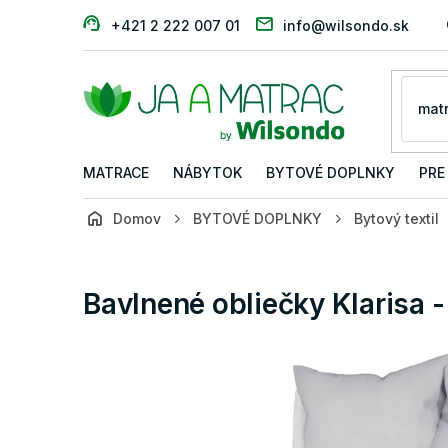
Prejsť
+421 2 222 007 01
info@wilsondo.sk
na
obsah
MATRACE
NÁBYTOK
BYTOVÉ DOPLNKY
PRE
Domov
BYTOVÉ DOPLNKY
Bytový textil
Bavlnené obliečky Klarisa -