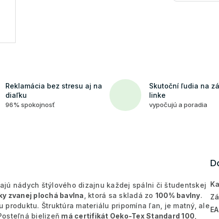
Reklamácia bez stresu aj na
Skutoční ľudia na z
diaľku
linke
96% spokojnosť
vypočujú a poradia
D
Ka
ajú nádych štýlového dizajnu každej spálni či študentskej
tky zvanej plochá bavlna
, ktorá sa skladá zo
100% bavlny
.
Zá
u produktu. Štruktúra materiálu pripomína ľan, je matný, ale
E
Posteľná bielizeň
má certifikát Oeko-Tex Standard 100
,