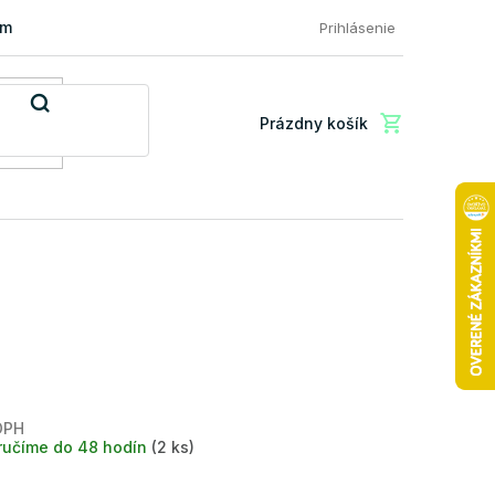
mácia a vrátenie tovaru
FAQ: Najčastejšie otázky zákazníkov
Prihlásenie
Prázdny košík
Nákupný
košík
DPH
Jednotková
ručíme do 48 hodín
(2 ks)
cena: