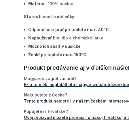
Materiál:
100% bavlna
Starostlivosť o obliečky:
Odporúčame
prať pri teplote max. 40°C
Nepoužívať
bielidlo a chemické látky
Možno ich sušiť
v sušičke
Žehliť pri teplote max. 150°C
Produkt predávame aj v ďalších naši
Magyarországról vásárol?
Ez a termék megtalálható magyar webáruházunkba
Nakupujete z Česka?
Tento produkt najdete i v našem českém internetov
Kupujete iz Hrvatske?
Ovaj proizvod možete pronaći i u našoj hrvatskoj int