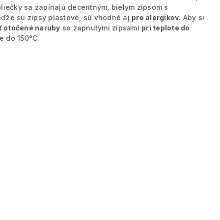
liečky sa zapínajú decentným, bielym zipsom s
eďže su zipsy plastové, sú vhodné aj
pre alergikov
. Aby si
ť otočené naruby
so zapnutými zipsami
pri teplote do
te do 150°C.