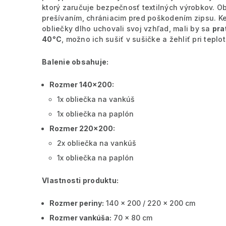
ktorý zaručuje bezpečnosť textilných výrobkov.
Ob
prešívaním, chrániacim pred poškodením zipsu. K
obliečky dlho uchovali svoj vzhľad, mali by sa
pra
40°C
, možno ich sušiť v sušičke a žehliť pri teplo
Balenie obsahuje:
Rozmer 140x200:
1x obliečka na vankúš
1x obliečka na paplón
Rozmer 220x200:
2x obliečka na vankúš
1x obliečka na paplón
Vlastnosti produktu:
Rozmer periny:
140 x 200 / 220 x 200 cm
Rozmer vankúša:
70 x 80 cm