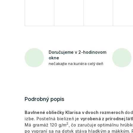
Doručujeme v 2-hodinovom
okne
nečakajte na kuriéra celý deň
Podrobný popis
Bavlnené obliečky Klarisa v dvoch rozmeroch
dod
izbe. Posteľná bielizeň je
vyrobená z prírodnej lá
2
Má gramáž 120 g/m
, čo zaručuje optimálnu hrúbk
po vypraní sa na dotyk stáva hladkým a mäkkým. 