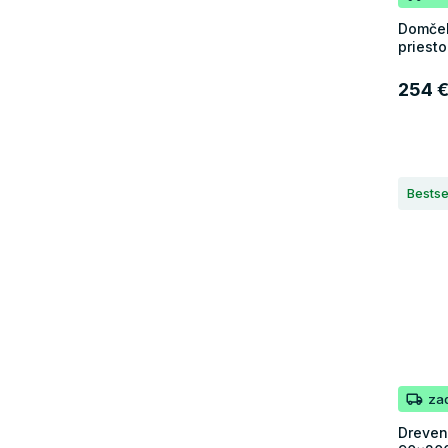
Domček
priest
254 
Bestse
za
Dreven