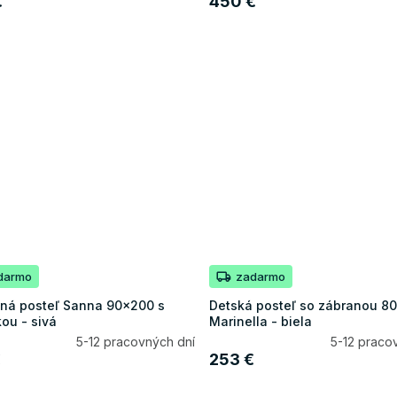
€
450 €
darmo
zadarmo
ná posteľ Sanna 90x200 s
Detská posteľ so zábranou 8
kou - sivá
Marinella - biela
5-12 pracovných dní
5-12 praco
€
253 €