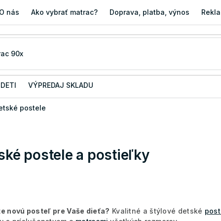
O nás
Ako vybrať matrac?
Doprava, platba, výnos
Rekla
 DETI
VÝPREDAJ SKLADU
etské postele
ské postele a postieľky
e novú posteľ pre Vaše dieťa?
Kvalitné a štýlové detské
post