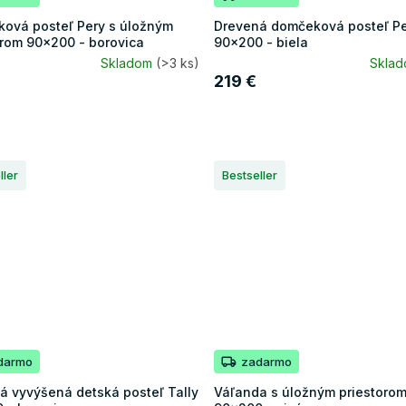
ová posteľ Pery s úložným
Drevená domčeková posteľ P
orom 90x200 - borovica
90x200 - biela
Skladom
(>3 ks)
Skla
€
219 €
ller
Bestseller
darmo
zadarmo
á vyvýšená detská posteľ Tally
Váľanda s úložným priestorom