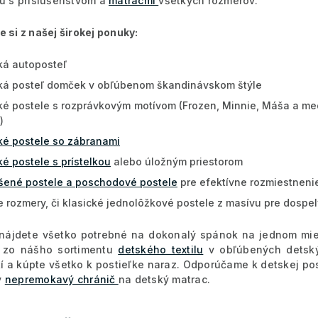
lu s príslušenstvom a
matracmi
všetkých rozmerov.
e si z našej širokej ponuky:
ká autoposteľ
ká posteľ domček v obľúbenom škandinávskom štýle
ké postele s rozprávkovým motívom (Frozen, Minnie, Máša a me
)
ké postele so zábranami
ké postele s prístelkou
alebo úložným priestorom
šené postele a poschodové postele
pre efektívne rozmiestnenie
e rozmery, či klasické jednolôžkové postele z masívu pre dospe
nájdete všetko potrebné na dokonalý spánok na jednom mie
 zo nášho sortimentu
detského textilu
v obľúbených detský
tí a kúpte všetko k postieľke naraz. Odporúčame k detskej po
ý
nepremokavý chránič
na detský matrac.