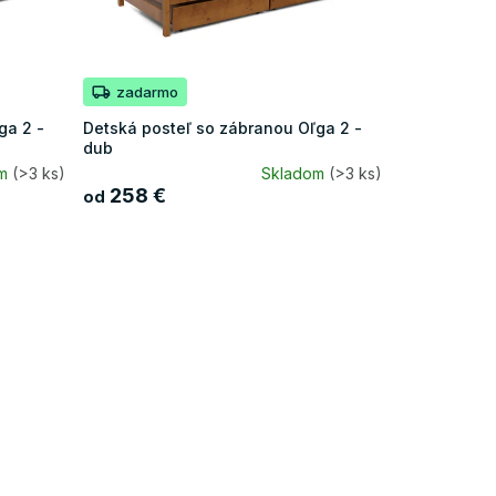
zadarmo
ga 2 -
Detská posteľ so zábranou Oľga 2 -
dub
om
(>3 ks)
Skladom
(>3 ks)
258 €
od