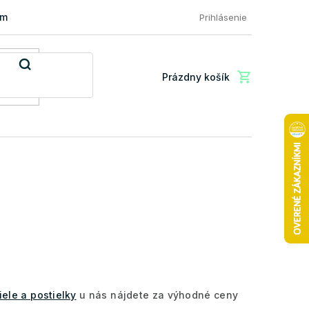
mácia a vrátenie tovaru
FAQ: Najčastejšie otázky zákazníkov
Prihlásenie
Prázdny košík
Nákupný
košík
iele a postielky
u nás nájdete za výhodné ceny