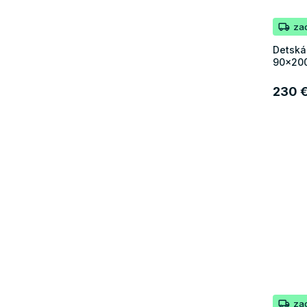
za
Detská
90x200
230 
za