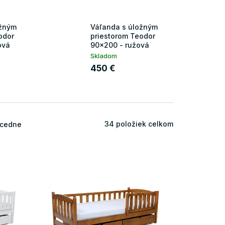
ožným
Váľanda s úložným
odor
priestorom Teodor
ová
90x200 - ružová
Skladom
450 €
34
položiek celkom
cedne