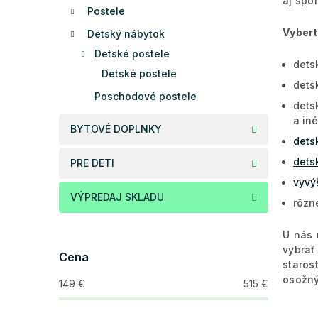
aj spo
Postele
Vybert
Detský nábytok
Detské postele
dets
Detské postele
dets
Poschodové postele
dets
a iné
BYTOVÉ DOPLNKY
dets
dets
PRE DETI
vyvý
VÝPREDAJ SKLADU
rôzn
U nás 
vybrať
Cena
staros
osožn
149
€
515
€