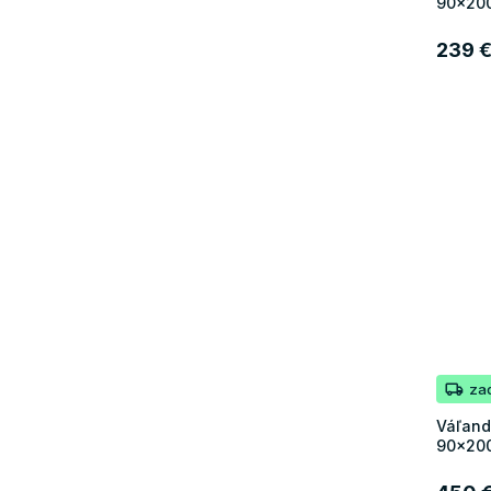
90x200
239 
za
Váľand
90x200