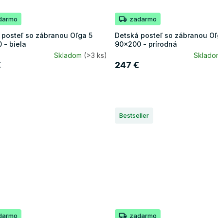
darmo
zadarmo
 posteľ so zábranou Oľga 5
Detská posteľ so zábranou Oľ
 - biela
90x200 - prírodná
Skladom
(>3 ks)
Sklad
€
247 €
Bestseller
darmo
zadarmo