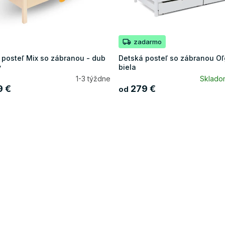
zadarmo
 posteľ Mix so zábranou - dub
Detská posteľ so zábranou Oľ
ý
biela
1-3 týždne
Sklad
9 €
279 €
od