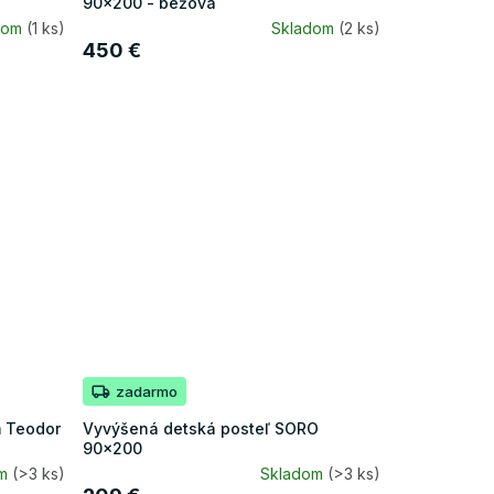
90x200 - béžová
dom
(1 ks)
Skladom
(2 ks)
450 €
zadarmo
m Teodor
Vyvýšená detská posteľ SORO
90x200
om
(>3 ks)
Skladom
(>3 ks)