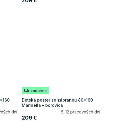
209 €
zadarmo
0x160
Detská posteľ so zábranou 80x160
Marinella - borovica
vných dní
5-12 pracovných dní
209 €