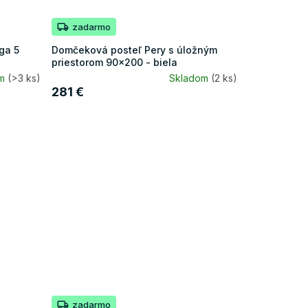
zadarmo
ga 5
Domčeková posteľ Pery s úložným
priestorom 90x200 - biela
om
(>3 ks)
Skladom
(2 ks)
281 €
zadarmo