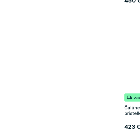
450 
za
Čalúne
prístel
423 