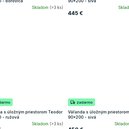
 - borovica
90x200 - sivá
Skladom
(>3 ks)
Skla
€
445 €
darmo
zadarmo
a s úložným priestorom Teodor
Váľanda s úložným priestoro
 - ružová
90x200 - sivá
Skladom
(>3 ks)
Sklad