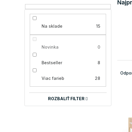
Najp
Na sklade
15
Novinka
0
Bestseller
8
R
a
Odpo
d
Viac farieb
28
e
V
n
ý
i
ROZBALIŤ FILTER
p
e
i
p
s
r
p
o
r
d