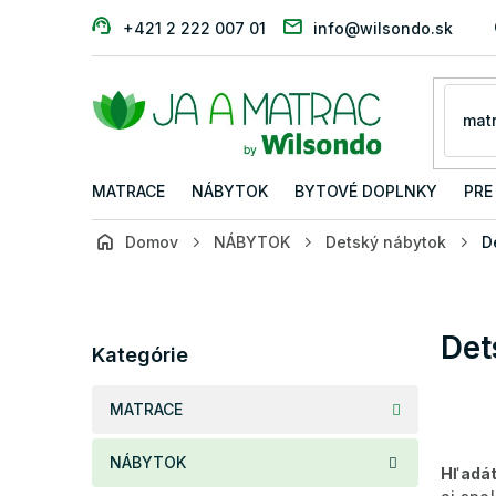
Prejsť
+421 2 222 007 01
info@wilsondo.sk
na
obsah
MATRACE
NÁBYTOK
BYTOVÉ DOPLNKY
PRE
Domov
NÁBYTOK
Detský nábytok
D
B
o
č
Preskočiť
Det
n
Kategórie
kategórie
ý
p
MATRACE
a
n
NÁBYTOK
e
Hľadát
l