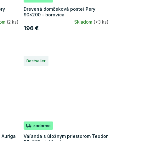
ery
Drevená domčeková posteľ Pery
90x200 - borovica
dom
(2 ks)
Skladom
(>3 ks)
196 €
Bestseller
zadarmo
 Auriga
Váľanda s úložným priestorom Teodor