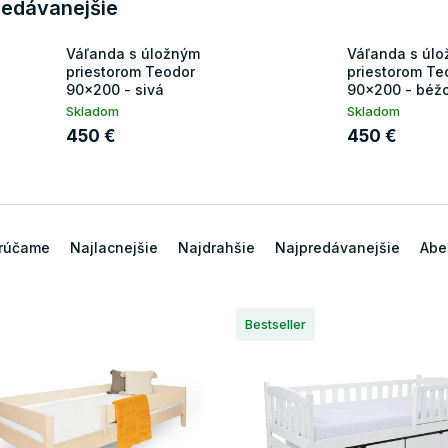
redávanejšie
Váľanda s úložným
Váľanda s úl
priestorom Teodor
priestorom Te
90x200 - sivá
90x200 - béž
Skladom
Skladom
450 €
450 €
rúčame
Najlacnejšie
Najdrahšie
Najpredávanejšie
Abe
Bestseller