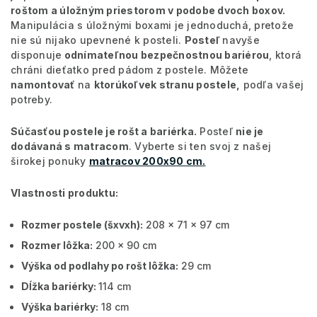
roštom a úložným priestorom v podobe dvoch boxov.
Manipulácia s úložnými boxami je jednoduchá, pretože
nie sú nijako upevnené k posteli.
Posteľ
navyše
disponuje
odnímateľnou bezpečnostnou bariérou
, ktorá
chráni dieťatko pred pádom z postele. Môžete
namontovať
na
ktorúkoľvek stranu postele,
podľa vašej
potreby.
Súčasťou postele je rošt a bariérka.
Posteľ
nie je
dodávaná s matracom
. Vyberte si ten svoj z našej
širokej ponuky
matracov 200x90 cm.
Vlastnosti produktu:
Rozmer postele (šxvxh):
208 x 71 x 97 cm
Rozmer lôžka:
200 x 90 cm
Výška od podlahy po rošt lôžka:
29 cm
Dĺžka bariérky:
114 cm
Výška bariérky:
18 cm