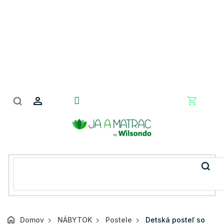
Prejsť
na
obsah
Nákupn
košík
Domov
NÁBYTOK
Postele
Detská posteľ so