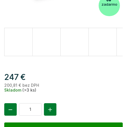
zadarmo
247 €
200,81 € bez DPH
Je
Skladom
(>3 ks)
ce