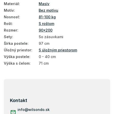
Materiál
:
Masív
Motív
:
Bez motívu
Nosnosť
:
81-100 kg
Rošt
:
S roštom
Rozmer
:
90x200
Sety
:
So zásuvkami
Šírka postele
:
97 cm
Úložný priestor
:
S úložným priestorom
Výška postele
:
0 - 40 cm
Výška s čelom
:
71 cm
Z
á
p
ä
Kontakt
t
i
info
@
wilsondo.sk