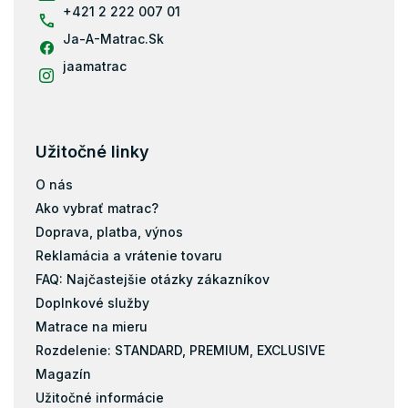
e
+421 2 222 007 01
Ja-A-Matrac.Sk
jaamatrac
Užitočné linky
O nás
Ako vybrať matrac?
Doprava, platba, výnos
Reklamácia a vrátenie tovaru
FAQ: Najčastejšie otázky zákazníkov
Doplnkové služby
Matrace na mieru
Rozdelenie: STANDARD, PREMIUM, EXCLUSIVE
Magazín
Užitočné informácie