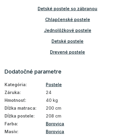
Detské postele so zábranou
Chlapčenské postele
Jednolôžkové postele
Detské postele
Drevené postele
Detský nábytok
Dodatočné parametre
Postele
Kategória
:
Postele
Detské postele a postieľky
Záruka
:
24
Hmotnosť
:
40 kg
Dĺžka matraca
:
200 cm
Dĺžka postele
:
208 cm
Farba
:
Borovica
Masív
:
Borovica