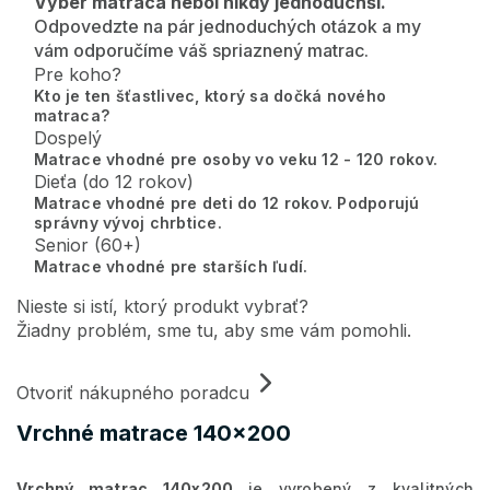
Výber matraca nebol nikdy jednoduchší.
Odpovedzte na pár jednoduchých otázok a my
vám odporučíme váš spriaznený matrac.
Pre koho?
Kto je ten šťastlivec, ktorý sa dočká nového
matraca?
Dospelý
Matrace vhodné pre osoby vo veku 12 - 120 rokov.
Dieťa (do 12 rokov)
Matrace vhodné pre deti do 12 rokov. Podporujú
správny vývoj chrbtice.
Senior (60+)
Matrace vhodné pre starších ľudí.
Nieste si istí, ktorý produkt vybrať?
Žiadny problém, sme tu, aby sme vám pomohli.
Otvoriť nákupného poradcu
Vrchné matrace 140x200
Vrchný matrac 140x200
je vyrobený z kvalitných