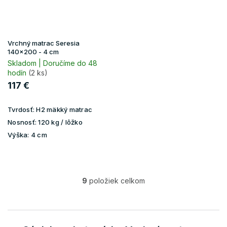
Vrchný matrac Seresia
140x200 - 4 cm
Skladom | Doručíme do 48
hodín
(2 ks)
117 €
Tvrdosť:
H2 mäkký matrac
Nosnosť:
120 kg / lôžko
Výška:
4 cm
9
položiek celkom
O
v
l
á
d