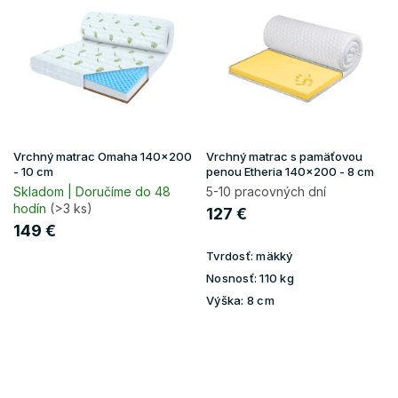
d
p
u
i
k
s
t
p
o
r
v
o
d
u
Vrchný matrac Omaha 140x200
Vrchný matrac s pamäťovou
k
- 10 cm
penou Etheria 140x200 - 8 cm
t
Skladom | Doručíme do 48
5-10 pracovných dní
hodín
(>3 ks)
o
127 €
v
149 €
Tvrdosť:
mäkký
Nosnosť:
110 kg
Výška:
8 cm