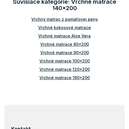
Súvisiace kategórie: Vrchné matrace
a
140x200
c
i
Vrchný matrac z pamäťovej peny
e
p
Vrchné kokosové matrace
r
v
Vrchné matrace Aloe Vera
k
Vrchné matrace 80x200
y
v
Vrchné matrace 90x200
ý
Vrchné matrace 100x200
p
i
Vrchné matrace 120x200
s
Vrchné matrace 160x200
u
Vrchné matrace 180x200
Vrchné matrace 200x200
Vrchné matrace tvrdé
Z
á
Vrchné matrace 5 cm
p
Vrchné matrace 4 cm
ä
Kontakt