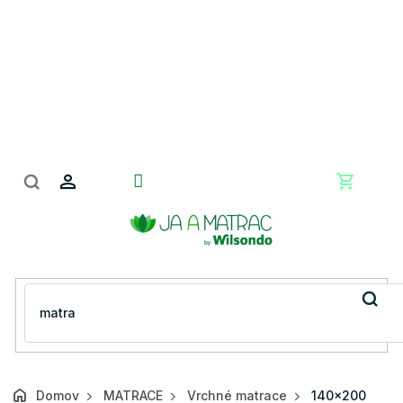
Prejsť
na
obsah
Nákupn
košík
Domov
MATRACE
Vrchné matrace
140x200