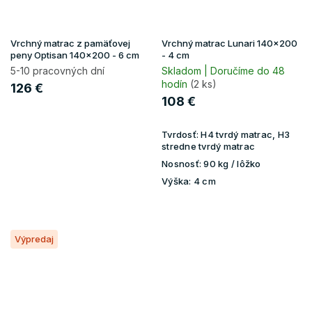
Vrchný matrac z pamäťovej
Vrchný matrac Lunari 140x200
peny Optisan 140x200 - 6 cm
- 4 cm
5-10 pracovných dní
Skladom | Doručíme do 48
hodín
(2 ks)
126 €
108 €
Tvrdosť:
H4 tvrdý matrac, H3
stredne tvrdý matrac
Nosnosť:
90 kg / lôžko
Výška:
4 cm
Výpredaj