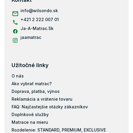
Vrchné matrace 8 cm
t
i
info
@
wilsondo.sk
Vrchné matrace 10 cm
e
+421 2 222 007 01
Vrchný matrac 80x200
Ja-A-Matrac.Sk
Vrchný matrac 90x200
Vrchný matrac 100x200
jaamatrac
Vrchný matrac 120x200
Vrchný matrac 140x200
Vrchný matrac 160x200
Užitočné linky
Vrchný matrac 180x200
O nás
Vrchný matrac 200x200
Ako vybrať matrac?
Doprava, platba, výnos
Reklamácia a vrátenie tovaru
FAQ: Najčastejšie otázky zákazníkov
Doplnkové služby
Matrace na mieru
Rozdelenie: STANDARD, PREMIUM, EXCLUSIVE