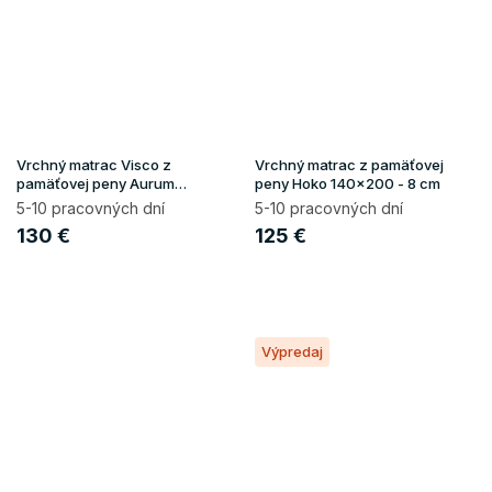
Vrchný matrac Visco z
Vrchný matrac z pamäťovej
pamäťovej peny Aurum
peny Hoko 140x200 - 8 cm
140x200 - 8 cm
5-10 pracovných dní
5-10 pracovných dní
130 €
125 €
Výpredaj