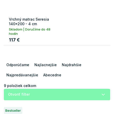
Vrchný matrac Seresia
140x200 - 4 cm
Skladom | Doručíme do 48
hodín
117 €
R
a
Odporúčame
Najlacnejšie
Najdrahšie
d
e
Najpredávanejšie
Abecedne
n
i
9
položiek celkom
e
Otvoriť filter
p
r
V
o
Bestseller
ý