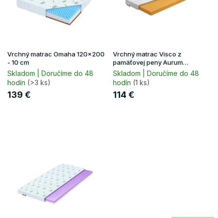
p
r
o
d
u
Vrchný matrac Omaha 120x200
Vrchný matrac Visco z
k
- 10 cm
pamäťovej peny Aurum
120x200 - 8 cm
t
Skladom | Doručíme do 48
Skladom | Doručíme do 48
hodín
(>3 ks)
hodín
(1 ks)
o
v
139 €
114 €