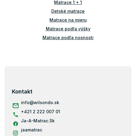
Matrace 1 + 1
y
v
Detské matrace
ý
Matrace na mieru
p
i
Matrace podľa výšky
s
Matrace podľa nosnosti
u
Príslušenstvo k matracom
Atypické matrace
Matrace ostatné
Z
á
Vrchné matrace tvrdé
p
Vrchné matrace 5 cm
ä
Kontakt
Vrchné matrace 4 cm
t
i
info
@
wilsondo.sk
Vrchný matrac 80x200
e
+421 2 222 007 01
Vrchný matrac 90x200
Ja-A-Matrac.Sk
Vrchný matrac 100x200
Vrchný matrac 140x200
jaamatrac