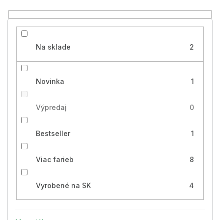
o
v
Na sklade
2
Novinka
1
Výpredaj
0
Bestseller
1
Viac farieb
8
Vyrobené na SK
4