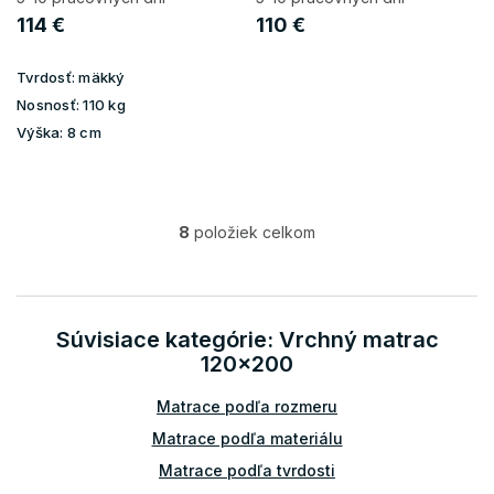
114 €
110 €
Tvrdosť:
mäkký
Nosnosť:
110 kg
Výška:
8 cm
8
položiek celkom
O
v
l
á
d
Súvisiace kategórie: Vrchný matrac
a
120x200
c
i
Matrace podľa rozmeru
e
p
Matrace podľa materiálu
r
v
Matrace podľa tvrdosti
k