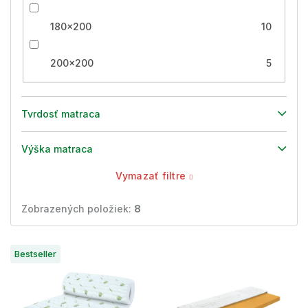
180x200
10
200x200
5
Tvrdosť matraca
Výška matraca
Vymazať filtre
Zobrazených položiek:
8
V
Bestseller
ý
p
i
s