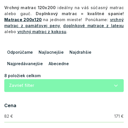
Vrchný matrac 120x200
ideálny na váš súčasný matrac
alebo gauč.
Doplnkový matrac = kvalitné spanie!
Matrace 200x120
na jednom mieste! Ponúkame:
vrchný
matrac z pamäťovej peny
,
doplnkové matrace z latexu
alebo
vrchný matrac z kokosu
.
R
a
Odporúčame
Najlacnejšie
Najdrahšie
d
e
Najpredávanejšie
Abecedne
n
i
8
položiek celkom
e
Zavrieť filter
p
r
o
Cena
d
u
82
€
171
€
k
t