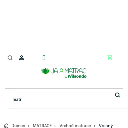
Prejsť
na
obsah
Nákupn
košík
Domov
MATRACE
Vrchné matrace
Vrchný