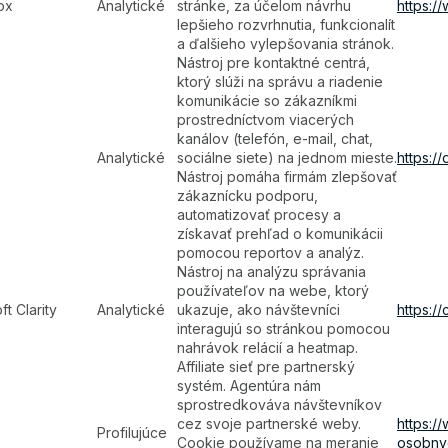
ox
Analytické
stránke, za účelom návrhu
https:/
lepšieho rozvrhnutia, funkcionalít
a ďalšieho vylepšovania stránok.
Nástroj pre kontaktné centrá,
ktorý slúži na správu a riadenie
komunikácie so zákazníkmi
prostredníctvom viacerých
kanálov (telefón, e-mail, chat,
Analytické
sociálne siete) na jednom mieste.
https:/
Nástroj pomáha firmám zlepšovať
zákaznícku podporu,
automatizovať procesy a
získavať prehľad o komunikácii
pomocou reportov a analýz.
Nástroj na analýzu správania
používateľov na webe, ktorý
ft Clarity
Analytické
ukazuje, ako návštevníci
https://
interagujú so stránkou pomocou
nahrávok relácií a heatmap.
Affiliate sieť pre partnerský
systém. Agentúra nám
sprostredkováva návštevníkov
cez svoje partnerské weby.
https:/
Profilujúce
Cookie používame na meranie
osobny