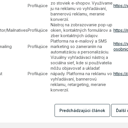
zo stoviek e-shopov. Využívame
Profilujúce
https:/
ju na reklamu vo vyhľadávaní,
bannerovú reklamu, meranie
konverzií.
Nástroj na zobrazovanie pop-up
tor/Mailnatives
Profilujúce
okien, kontaktných formulárov a
https:/
zber kontaktných údajov.
Platforma na e-mailový a SMS
https:/
ailing
Profilujúce
marketing so zameraním na
osobnic
automatizáciu a personalizáciu.
Vizuálny vyhľadávací nástroj a
sociálna sieť, kde si používatelia
môžu objavovať a ukladať
st
Profilujúce
nápady. Platforma na reklamu vo
https:/
vyhľadávaní, bannerovú
reklamu, retargeting, meranie
konverzií.
Predchádzajúci článok
Ďalší