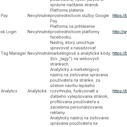
správne načítanie stránok.
Platforma platenia
 Pay
Nevyhnutné
prostredníctvom služby Google
https:/
Pay.
Platforma na prihlásenie
ok Login
Nevyhnutné
prostredníctvom platformy
http://
facebooku.
Nástroj, ktorý umožňuje
spravovať a nasadzovať
 Tag Manager
Nevyhnutné
marketingové a analytické kódy
https:/
(tzv. „tagy") na webových
stránkach.
Analytický a marketingový
nástroj na zisťovanie správania
používateľa na stránke, za
účelom návrhu lepšieho
Analytics
Analytické
rozvrhnutia, funkcionalít a
https:/
ďalšieho vylepšovania stránok,
profilovania používateľa a
zacielenia personalizovanej
reklamy.
Analytický nástroj na zisťovanie
správania používateľa na