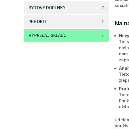
sociál
BYTOVÉ DOPLNKY
PRE DETI
Na n
VÝPREDAJ SKLADU
Nevy
Tie 
naša
nám 
zapa
Anal
Tiet
zlep
Prof
Tiet
Použ
užit
Udelen
použív