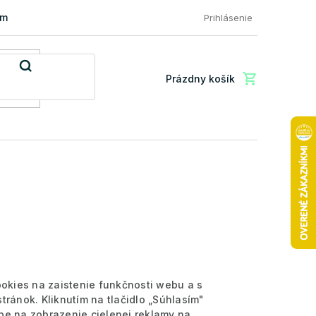
mácia a vrátenie tovaru
FAQ: Najčastejšie otázky zákazníkov
Prihlásenie
Prázdny košík
Nákupný
košík
ookies na zaistenie funkčnosti webu a s
ránok. Kliknutím na tlačidlo „Súhlasím"
be na zobrazenie cielenej reklamy na