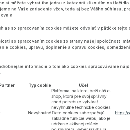
ne si môžete vybrať iba jednu z kategórií kliknutím na tlačidl
ujeme na Vaše zariadenie vždy, teda aj bez Vášho súhlasu, p
ovala.
úhlas so spracovaním cookies môžete odvolať v pätičke tejto 
slosti so spracovaním cookies zo strany našej spoločnosti mát
nie cookies, úpravu, doplnenie a opravu cookies, obmedzeni
odrobnejšie informácie o tom ako cookies spracovávame nájd
.
Partner
Typ cookie
Účel
Platforma, na ktorej beží náš e-
shop, ktorá pre svoj správny
chod potrebuje vytvárať
nevyhnutné technické cookies.
t
Nevyhnutné
Tieto cookies zabezpečujú
https:/
základné funkcie webu, ako je
udržanie aktívnej relácie
používateľa, výber jazyka či