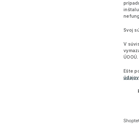
prípad
inštal
nefung
Svoj s
V súvi
vymaza
ÚOOÚ.
Ešte p
údajov
Shopte