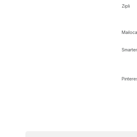
Zipli
Mailoca
Smartem
Pintere
Z