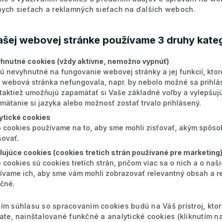
nych sieťach a reklamných sieťach na ďalších weboch.
ašej webovej stránke používame 3 druhy kateg
hnutné cookies (vždy aktívne, nemožno vypnúť)
sú nevyhnutné na fungovanie webovej stránky a jej funkcií, ktor
 webová stránka nefungovala, napr. by nebolo možné sa prihlás
taktiež umožňujú zapamätať si Vaše základné voľby a vylepšujú 
mätanie si jazyka alebo možnosť zostať trvalo prihlásený.
ytické cookies
o cookies používame na to, aby sme mohli zisťovať, akým spôs
šovať.
ilujúce cookies (cookies tretích strán používané pre marketing
o cookies sú cookies tretích strán, pričom viac sa o nich a o na
ívame ich, aby sme vám mohli zobrazovať relevantný obsah a re
očné.
ím súhlasu so spracovaním cookies budú na Váš prístroj, kto
ate, nainštalované funkčné a analytické cookies (kliknutím n