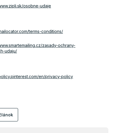
/www.zipli.sk/osobne-udaje
/mailocator.com/terms-conditions/
/www.smartemailing.cz/zasady-ochrany-
h-udaju/
/policy.pinterest.com/en/privacy-policy
 článok