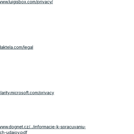
/www.luigisbox.com/privacy/
/daktela.com/legal
clarity.microsoft.com/privacy
/www.dognet.cz/.../informacie-k-spracuvaniu-
ch-udajov.pdf