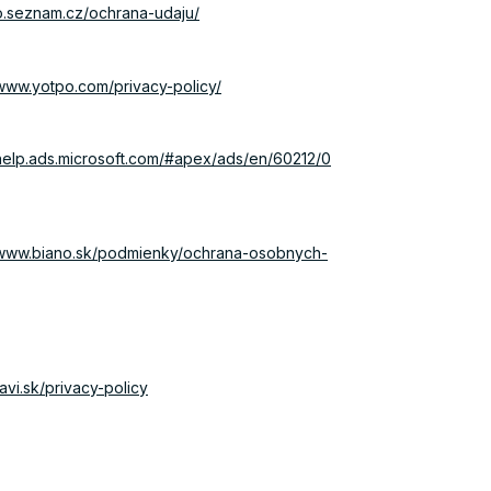
/o.seznam.cz/ochrana-udaju/
/www.yotpo.com/privacy-policy/
/help.ads.microsoft.com/#apex/ads/en/60212/0
//www.biano.sk/podmienky/ochrana-osobnych-
favi.sk/privacy-policy