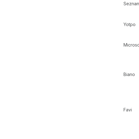
Seznam.
Yotpo
Microso
Biano
Favi