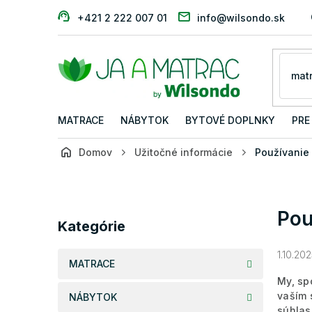
Prejsť
+421 2 222 007 01
info@wilsondo.sk
na
obsah
MATRACE
NÁBYTOK
BYTOVÉ DOPLNKY
PRE
Domov
Užitočné informácie
Používanie
B
o
č
Preskočiť
Pou
n
kategórie
Kategórie
ý
p
1.10.20
a
MATRACE
n
My, sp
e
vaším 
NÁBYTOK
l
súhlas