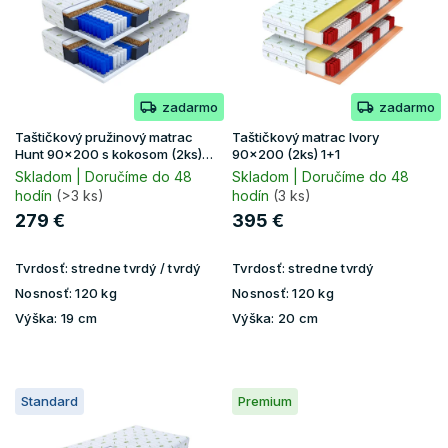
i
k
s
t
p
o
r
v
o
zadarmo
zadarmo
d
u
Taštičkový pružinový matrac
Taštičkový matrac Ivory
k
Hunt 90x200 s kokosom (2ks)
90x200 (2ks) 1+1
1+1
t
Skladom | Doručíme do 48
Skladom | Doručíme do 48
hodín
(>3 ks)
hodín
(3 ks)
o
v
279 €
395 €
Tvrdosť:
stredne tvrdý / tvrdý
Tvrdosť:
stredne tvrdý
Nosnosť:
120 kg
Nosnosť:
120 kg
Výška:
19 cm
Výška:
20 cm
Standard
Premium