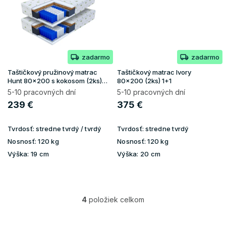
zadarmo
zadarmo
Taštičkový pružinový matrac
Taštičkový matrac Ivory
Hunt 80x200 s kokosom (2ks)
80x200 (2ks) 1+1
1+1
5-10 pracovných dní
5-10 pracovných dní
239 €
375 €
Tvrdosť:
stredne tvrdý / tvrdý
Tvrdosť:
stredne tvrdý
Nosnosť:
120 kg
Nosnosť:
120 kg
Výška:
19 cm
Výška:
20 cm
4
položiek celkom
O
v
l