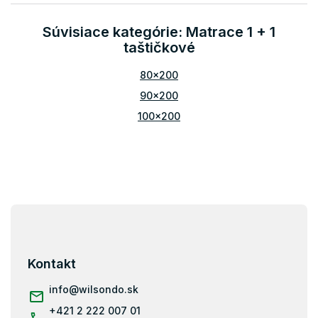
á
d
Súvisiace kategórie: Matrace 1 + 1
a
taštičkové
c
i
80x200
e
p
90x200
r
v
100x200
k
y
v
ý
p
i
Z
s
u
á
p
ä
Kontakt
t
i
info
@
wilsondo.sk
e
+421 2 222 007 01