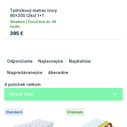
Taštičkový matrac Ivory
90x200 (2ks) 1+1
Skladom | Doručíme do 48
hodín
395 €
R
a
Odporúčame
Najlacnejšie
Najdrahšie
d
e
Najpredávanejšie
Abecedne
n
i
4
položiek celkom
e
Otvoriť filter
p
r
V
o
Standard
Premium
ý
d
p
u