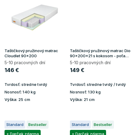
Taštičkový pružinový matrac
Taštičkový pružinový matrac Dio
Cloudlet 90x200
90x200x21 s kokosom - poťah
Gold
5-10 pracovných dní
5-10 pracovných dní
146 €
149 €
Tvrdosť:
stredne tvrdý
Tvrdosť:
stredne tvrdý / tvrdý
Nosnosť:
140 kg
Nosnosť:
130 kg
Výška:
25 cm
Výška:
21 cm
Standard
Bestseller
Standard
Bestseller
+ Darček zdarma
+ Darček zdarma