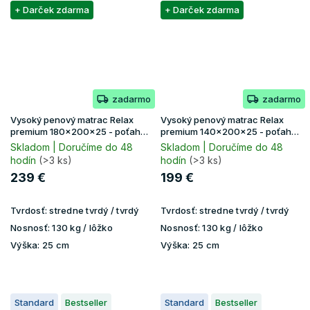
+ Darček zdarma
+ Darček zdarma
zadarmo
zadarmo
Vysoký penový matrac Relax
Vysoký penový matrac Relax
premium 180x200x25 - poťah
premium 140x200x25 - poťah
Lavender
Lavender
Skladom | Doručíme do 48
Skladom | Doručíme do 48
hodín
(>3 ks)
hodín
(>3 ks)
239 €
199 €
Tvrdosť:
stredne tvrdý / tvrdý
Tvrdosť:
stredne tvrdý / tvrdý
Nosnosť:
130 kg / lôžko
Nosnosť:
130 kg / lôžko
Výška:
25 cm
Výška:
25 cm
Standard
Bestseller
Standard
Bestseller