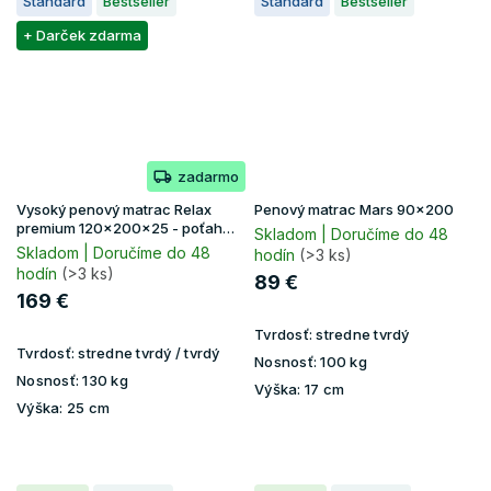
Standard
Bestseller
Standard
Bestseller
+ Darček zdarma
zadarmo
Vysoký penový matrac Relax
Penový matrac Mars 90x200
premium 120x200x25 - poťah
Skladom | Doručíme do 48
Lavender
Skladom | Doručíme do 48
hodín
(>3 ks)
hodín
(>3 ks)
89 €
169 €
Tvrdosť:
stredne tvrdý
Tvrdosť:
stredne tvrdý / tvrdý
Nosnosť:
100 kg
Nosnosť:
130 kg
Výška:
17 cm
Výška:
25 cm