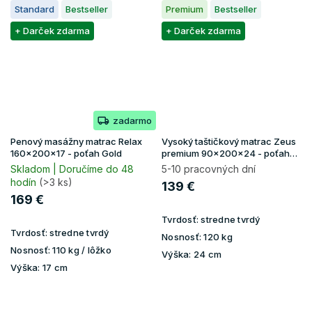
Standard
Bestseller
Premium
Bestseller
+ Darček zdarma
+ Darček zdarma
zadarmo
Penový masážny matrac Relax
Vysoký taštičkový matrac Zeus
160x200x17 - poťah Gold
premium 90x200x24 - poťah
Aloe Vera
Skladom | Doručíme do 48
5-10 pracovných dní
hodín
(>3 ks)
139 €
169 €
Tvrdosť:
stredne tvrdý
Tvrdosť:
stredne tvrdý
Nosnosť:
120 kg
Nosnosť:
110 kg / lôžko
Výška:
24 cm
Výška:
17 cm