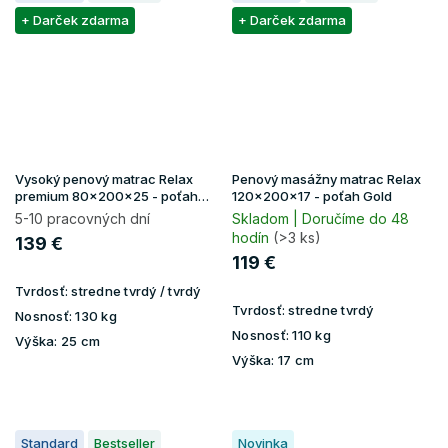
+ Darček zdarma
+ Darček zdarma
Vysoký penový matrac Relax
Penový masážny matrac Relax
premium 80x200x25 - poťah
120x200x17 - poťah Gold
Lavender
5-10 pracovných dní
Skladom | Doručíme do 48
hodín
(>3 ks)
139 €
119 €
Tvrdosť:
stredne tvrdý / tvrdý
Tvrdosť:
stredne tvrdý
Nosnosť:
130 kg
Nosnosť:
110 kg
Výška:
25 cm
Výška:
17 cm
Standard
Bestseller
Novinka