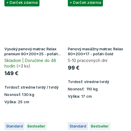
+ Darček zdarma
+ Darček zdarma
Vysoký penový matrac Relax
Penový masážny matrac Relax
premium 90x200x25 - poťah
90x200x17 - poťah Gold
Lavender
Skladom | Doručíme do 48
5-10 pracovných dní
hodín
(>3 ks)
99 €
149 €
Tvrdosť:
stredne tvrdý
Tvrdosť:
stredne tvrdý / tvrdý
Nosnosť:
110 kg
Nosnosť:
130 kg
Výška:
17 cm
Výška:
25 cm
Standard
Bestseller
Standard
Bestseller