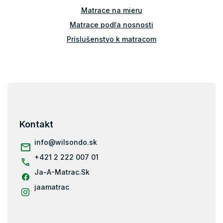
u
Matrace na mieru
Matrace podľa nosnosti
Príslušenstvo k matracom
Atypické matrace
Matrace ostatné
Z
Matrace - výška 30 cm
á
p
ä
Kontakt
t
i
info
@
wilsondo.sk
e
+421 2 222 007 01
Ja-A-Matrac.Sk
jaamatrac