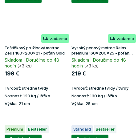
zadarmo
zadarmo
Taštičkový pružinový matrac
Vysoký penový matrac Relax
Zeus 160x200x21 - poťah Gold
premium 160x200x25 - poťah
Lavender
Skladom | Doručíme do 48
Skladom | Doručíme do 48
hodín
(>3 ks)
hodín
(>3 ks)
199 €
219 €
Tvrdosť:
stredne tvrdý
Tvrdosť:
stredne tvrdý / tvrdý
Nosnosť:
120 kg / lôžko
Nosnosť:
130 kg / lôžko
Výška:
21 cm
Výška:
25 cm
Premium
Bestseller
Standard
Bestseller