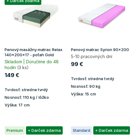
p
+ Darček zdarma
u
i
k
s
t
p
o
r
v
o
d
u
Penový masážny matrac Relax
Penový matrac Syrion 90x200
k
140x200x17 - poťah Gold
5-10 pracovných dní
t
Skladom | Doručíme do 48
99 €
hodín
(3 ks)
o
v
149 €
Tvrdosť:
stredne tvrdý
Nosnosť:
90 kg
Tvrdosť:
stredne tvrdý
Výška:
15 cm
Nosnosť:
110 kg / lôžko
Výška:
17 cm
Premium
+ Darček zdarma
Standard
+ Darček zdarma