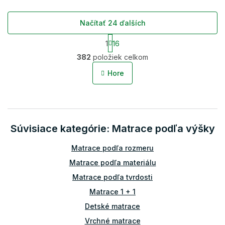
Načítať 24 ďalších
S
1
16
t
O
r
382
položiek celkom
v
á
l
n
Hore
á
k
o
d
v
a
a
c
n
i
i
Súvisiace kategórie: Matrace podľa výšky
e
e
p
r
Matrace podľa rozmeru
v
Matrace podľa materiálu
k
y
Matrace podľa tvrdosti
v
Matrace 1 + 1
ý
p
Detské matrace
i
Vrchné matrace
s