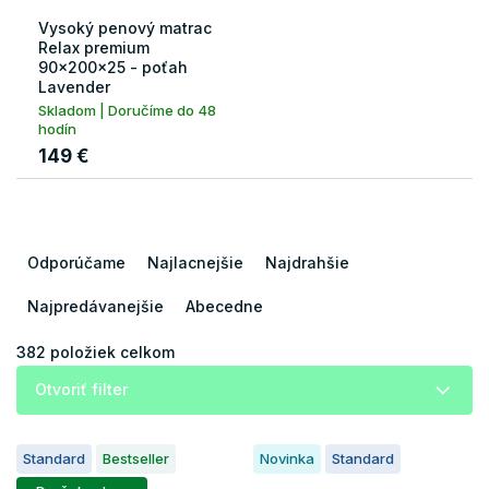
Vysoký penový matrac
Relax premium
90x200x25 - poťah
Lavender
Skladom | Doručíme do 48
hodín
149 €
R
a
Odporúčame
Najlacnejšie
Najdrahšie
d
e
Najpredávanejšie
Abecedne
n
i
382
položiek celkom
e
Otvoriť filter
p
r
V
o
Standard
Bestseller
Novinka
Standard
ý
d