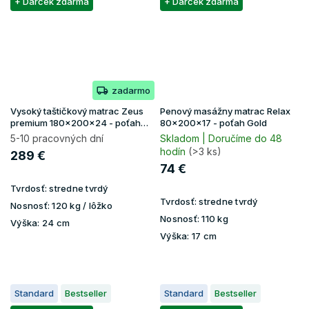
+ Darček zdarma
+ Darček zdarma
zadarmo
Vysoký taštičkový matrac Zeus
Penový masážny matrac Relax
premium 180x200x24 - poťah
80x200x17 - poťah Gold
Aloe Vera
5-10 pracovných dní
Skladom | Doručíme do 48
hodín
(>3 ks)
289 €
74 €
Tvrdosť:
stredne tvrdý
Tvrdosť:
stredne tvrdý
Nosnosť:
120 kg / lôžko
Nosnosť:
110 kg
Výška:
24 cm
Výška:
17 cm
Standard
Bestseller
Standard
Bestseller