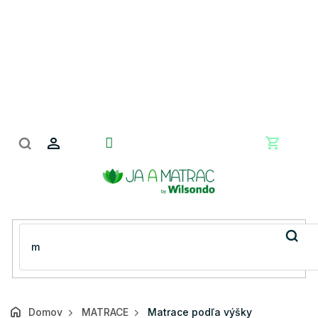
Prejsť
na
obsah
Nákupn
košík
Domov
MATRACE
Matrace podľa výšky