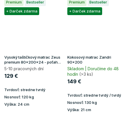
Premium
Bestseller
Premium
Bestseller
+ Darček zdarma
+ Darček zdarma
Vysoký taštičkový matrac Zeus
Kokosový matrac Zandri
premium 80x200x24 - poťah
90x200
Aloe Vera
5-10 pracovných dní
Skladom | Doručíme do 48
hodín
(>3 ks)
129 €
149 €
Tvrdosť:
stredne tvrdý
Tvrdosť:
stredne tvrdý / tvrdý
Nosnosť:
120 kg
Nosnosť:
130 kg
Výška:
24 cm
Výška:
21 cm