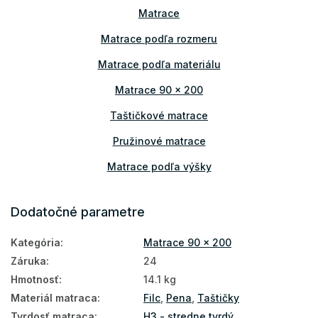
Matrace
Matrace podľa rozmeru
Matrace podľa materiálu
Matrace 90 x 200
Taštičkové matrace
Pružinové matrace
Matrace podľa výšky
Matrace podľa nosnosti
Dodatočné parametre
Vysoké matrace
Kategória
:
Matrace 90 x 200
Matrace PUR pena
Záruka
:
24
Prírodné matrace
Hmotnosť
:
14.1 kg
Matrace podľa tvrdosti
Materiál matraca
:
Filc
,
Pena
,
Taštičky
Tvrdosť matraca
:
H3 - stredne tvrdý