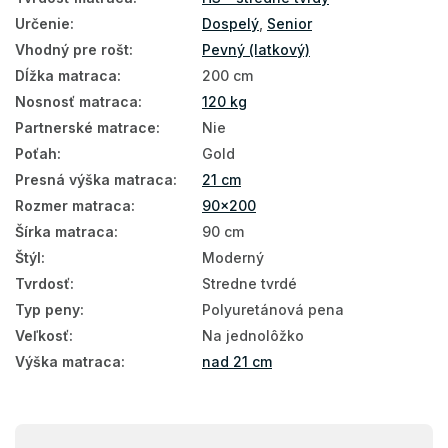
Zónové matrace
Určenie
:
Dospelý
,
Senior
Malé matrace
Vhodný pre rošt
:
Pevný (latkový)
Antialergické matrace
Dĺžka matraca
:
200 cm
Nosnosť matraca
:
120 kg
Antibakteriálne matrace
Partnerské matrace
:
Nie
7 zónové matrace
Poťah
:
Gold
Presná výška matraca
:
21 cm
Taštičkové matrace 90x200
Rozmer matraca
:
90x200
Pružinové matrace 90x200
Šírka matraca
:
90 cm
Štýl
:
Moderný
Vysoké matrace 90x200
Tvrdosť
:
Stredne tvrdé
Matrace tvrdosť H3
Typ peny
:
Polyuretánová pena
Matrace podľa nosnosti - 120 kg
Veľkosť
:
Na jednolôžko
Výška matraca
:
nad 21 cm
Matrace 200x90
Taštičky
Z
Pena