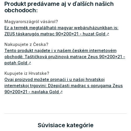
Produkt predávame aj v ďalších našich
obchodoch:
Magyarországról vásárol?
Ez a termék megtalálható magyar webáruházunkban is:
ZEUS táskarugós matrac 90x200x21 - huzat Gold
↗
Nakupujete z Česka?
Tento produkt najdete i v našem českém internetovém
obchodě: Taštičková pružinová matrace Zeus 90x200x21 -
potah Gold
↗
Kupujete iz Hrvatske?
Ovaj proizvod možete pronaći i u našoj hrvatskoj
internetskoj trgovini: Džepičasti madrac s oprugama Zeus
90x200x21 - navlaka Gold
↗
Súvisiace kategórie