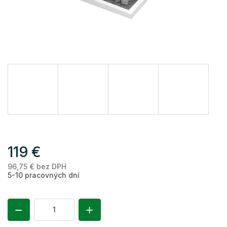
119 €
96,75 € bez DPH
Je
5-10 pracovných dní
ce