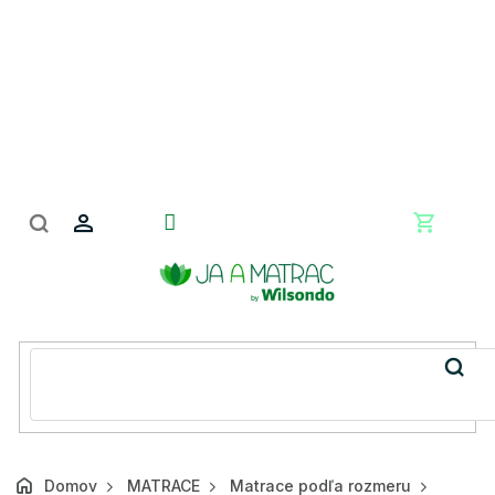
Prejsť
na
obsah
Nákupn
košík
Domov
MATRACE
Matrace podľa rozmeru