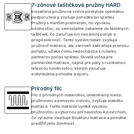
7-zónové taštičkové pružiny HARD
Inovatívna pružinová vrstva poskytuje optimálnu
podporu tela a zvyšuje pohodlie pri spánku.
Pružiny s menším priemerom, no vysokou
odolnosťou, sú samostatne zabalené do textilných
taštičiek, čo zaručuje ich nezávislý pohyb a
prispôsobivosť- Tento systém nielen zvyšuje
pružnosť matraca, ale zároveň zabraňuje prenosu
pohybu, vďaka čomu nedochádza k rušeniu
partnerov počas spánku. Skvelá voľba pre
partnerské matrace, najmä pre páry s rozdielnou
telesnou hmotnosťou, ktorým zaručuje
individuálne pohodlie a oporu.
Prírodný filc
Filc z prírodných materiálov, umiestnený medzi
pružinovou a penovou vrstvou, zvyšuje stabilitu
matraca. Tento materiál vyniká vysokou
pružnosťou a výbornou priľnavosťou k povrchom,
čo výrazne zlepšuje štruktúru matraca a pomáha
predĺžiť jeho životnosť.