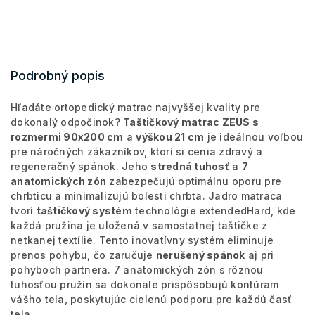
Podrobný popis
Hľadáte ortopedický matrac najvyššej kvality pre
dokonalý odpočinok?
Taštičkový matrac ZEUS s
rozmermi 90x200 cm
a
výškou 21 cm
je ideálnou voľbou
pre náročných zákazníkov, ktorí si cenia zdravý a
regeneračný spánok. Jeho
stredná tuhosť
a
7
anatomických zón
zabezpečujú optimálnu oporu pre
chrbticu a minimalizujú bolesti chrbta. Jadro matraca
tvorí
taštičkový systém
technológie extendedHard, kde
každá pružina je uložená v samostatnej taštičke z
netkanej textílie. Tento inovatívny systém eliminuje
prenos pohybu, čo zaručuje
nerušený spánok
aj pri
pohyboch partnera. 7 anatomických zón s rôznou
tuhosťou pružín sa dokonale prispôsobujú kontúram
vášho tela, poskytujúc cielenú podporu pre každú časť
tela.