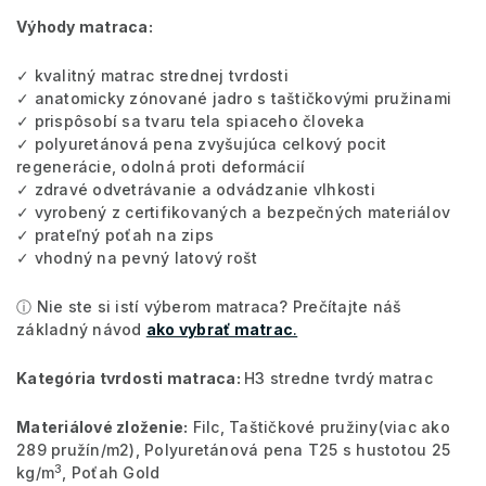
Výhody matraca:
✓ kvalitný matrac strednej tvrdosti
✓ anatomicky zónované jadro s taštičkovými pružinami
✓ prispôsobí sa tvaru tela spiaceho človeka
✓ polyuretánová pena zvyšujúca celkový pocit
regenerácie, odolná proti deformácií
✓ zdravé odvetrávanie a odvádzanie vlhkosti
✓ vyrobený z certifikovaných a bezpečných materiálov
✓ prateľný poťah na zips
✓ vhodný na pevný latový rošt
ⓘ Nie ste si istí výberom matraca? Prečítajte náš
základný návod
ako vybrať matrac
.
Kategória tvrdosti matraca:
H3 stredne tvrdý matrac
Materiálové zloženie:
Filc, Taštičkové pružiny
(viac ako
289 pružín/m2), Polyuretánová pena T25 s hustotou 25
3
kg/m
, Poťah Gold