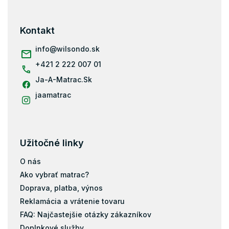
á
p
Filc
ä
Kontakt
t
i
info
@
wilsondo.sk
e
+421 2 222 007 01
Ja-A-Matrac.Sk
jaamatrac
Užitočné linky
O nás
Ako vybrať matrac?
Doprava, platba, výnos
Reklamácia a vrátenie tovaru
FAQ: Najčastejšie otázky zákazníkov
Doplnkové služby