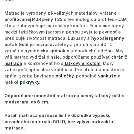
Matrac je vyrobený z kvalitných materiálov, vrátane
profilovanej PUR peny T25
s technológiou profiledFOAM,
ktorá zabezpečuje maximálny komfort.
Filc
umiestnený
medzi taštičkovým jadrom a penou zvyšuje pevnosť a
predlžuje životnosť matraca. Luxusný a
hypoalergénny
poťah Gold
je odzipsovateľný a prateľný na 40
°C,
zaručuje hygienický
spánok
a jednoduchú údržbu. Aby
váš matrac vydržal dlhšie, odporúčame používať
chránič
matraca
a kombinovať ho s
latkovým roštom
, ktorý
zabezpečí optimálnu ventiláciu. Pre útulnú atmosféru v
spálni zvoľte bavlnené
obliečky
, pohodlné
vankúše
a
mäkké
prikrývky
.
Odporúčame umiestniť matrac na pevný latkový rošt s
medzerami do 6 cm.
Poťah matraca sa môže líšiť v dôsledku výpadku
pôvodného materiálu GOLD, bez vplyvu na kvalitu
matraca.