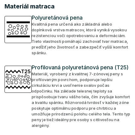
Materiál matraca
Polyuretánová pena
Kvalitná pena určená ako základná alebo
doplnková vrstva matracov, ktorá vyniká vysokou
rezistenciou voči opotrebovaniu a deformáciám.
Tieto vlastnosti pomáhajú zachovať tvar matraca,
predĺžiť jeho životnosť a zabezpečiť vyšší komfort
spánku.
Profilovaná polyuretánová pena (T25)
Materiál, vyrobený z kvalitnej 7-zónovej peny s
profilovaným povrchom, podporuje lepšiu
cirkuláciu krvi a uvoľnenie svalov počas
odpočinku. Na základe telesnej teploty sa
prispôsobuje tvaru vášho tela, čím zvyšuje komfort
a kvalitu spánku. Rôznorodá tvrdosť v každej zóne
poskytuje optimálnu podporu pre chrbticu a
umožňuje prirodzenú polohu celého tela. Tento typ
peny je tiež ideálny pre osoby s citlivosťou na
alergény.