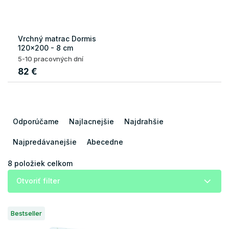
Vrchný matrac Dormis
120x200 - 8 cm
5-10 pracovných dní
82 €
R
a
Odporúčame
Najlacnejšie
Najdrahšie
d
e
Najpredávanejšie
Abecedne
n
i
8
položiek celkom
e
Otvoriť filter
p
r
V
o
Bestseller
ý
d