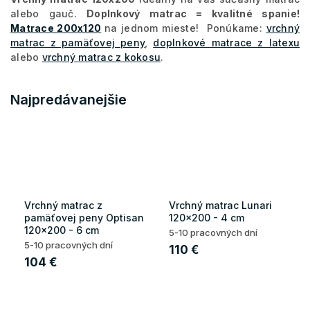
alebo gauč.
Doplnkový matrac = kvalitné spanie!
Matrace 200x120
na jednom mieste! Ponúkame:
vrchný
matrac z pamäťovej peny
,
doplnkové matrace z latexu
alebo
vrchný matrac z kokosu
.
Najpredávanejšie
Vrchný matrac z
Vrchný matrac Lunari
pamäťovej peny Optisan
120x200 - 4 cm
120x200 - 6 cm
5-10 pracovných dní
5-10 pracovných dní
110 €
104 €