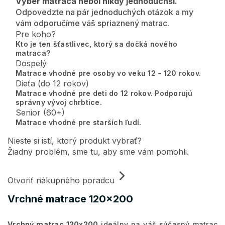
Výber matraca nebol nikdy jednoduchší.
Odpovedzte na pár jednoduchých otázok a my
vám odporučíme váš spriaznený matrac.
Pre koho?
Kto je ten šťastlivec, ktorý sa dočká nového
matraca?
Dospelý
Matrace vhodné pre osoby vo veku 12 - 120 rokov.
Dieťa (do 12 rokov)
Matrace vhodné pre deti do 12 rokov. Podporujú
správny vývoj chrbtice.
Senior (60+)
Matrace vhodné pre starších ľudí.
Nieste si istí, ktorý produkt vybrať?
Žiadny problém, sme tu, aby sme vám pomohli.
Otvoriť nákupného poradcu
Vrchné matrace 120x200
Vrchný matrac 120x200
ideálny na váš súčasný matrac