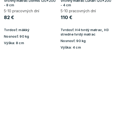
Vrchný matrac Dormis 120x200
Vrchný matrac Lunari 120x200
- 8 cm
- 4 cm
5-10 pracovných dní
5-10 pracovných dní
82 €
110 €
Tvrdosť:
mäkký
Tvrdosť:
H4 tvrdý matrac, H3
stredne tvrdý matrac
Nosnosť:
90 kg
Nosnosť:
90 kg
Výška:
8 cm
Výška:
4 cm