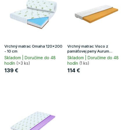
p
u
i
k
s
t
p
o
r
v
o
d
u
Vrchný matrac Omaha 120x200
Vrchný matrac Visco z
k
- 10 cm
pamäťovej peny Aurum
120x200 - 8 cm
t
Skladom | Doručíme do 48
Skladom | Doručíme do 48
hodín
(>3 ks)
hodín
(1 ks)
o
v
139 €
114 €