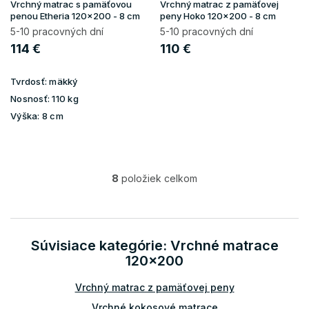
Vrchný matrac s pamäťovou
Vrchný matrac z pamäťovej
penou Etheria 120x200 - 8 cm
peny Hoko 120x200 - 8 cm
5-10 pracovných dní
5-10 pracovných dní
114 €
110 €
Tvrdosť:
mäkký
Nosnosť:
110 kg
Výška:
8 cm
8
položiek celkom
O
v
l
á
d
Súvisiace kategórie: Vrchné matrace
a
120x200
c
i
Vrchný matrac z pamäťovej peny
e
p
Vrchné kokosové matrace