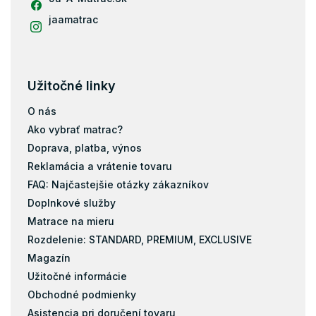
Vrchný matrac 100x200
jaamatrac
Vrchný matrac 120x200
Vrchný matrac 140x200
Vrchný matrac 160x200
Užitočné linky
Vrchný matrac 180x200
O nás
Vrchný matrac 200x200
Ako vybrať matrac?
Doprava, platba, výnos
Reklamácia a vrátenie tovaru
FAQ: Najčastejšie otázky zákazníkov
Doplnkové služby
Matrace na mieru
Rozdelenie: STANDARD, PREMIUM, EXCLUSIVE
Magazín
Užitočné informácie
Obchodné podmienky
Asistencia pri doručení tovaru