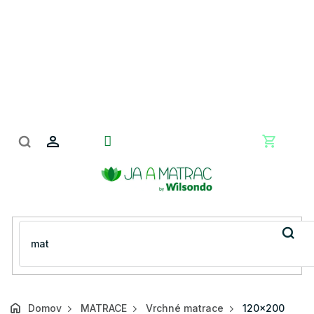
Prejsť
na
obsah
Nákupn
košík
Domov
MATRACE
Vrchné matrace
120x200