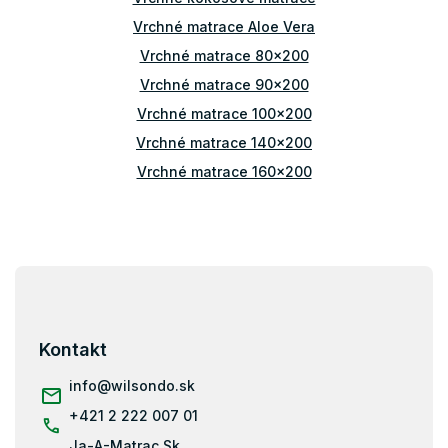
r
v
Vrchné matrace Aloe Vera
k
Vrchné matrace 80x200
y
v
Vrchné matrace 90x200
ý
Vrchné matrace 100x200
p
i
Vrchné matrace 140x200
s
Vrchné matrace 160x200
u
Vrchné matrace 180x200
Vrchné matrace 200x200
Vrchné matrace tvrdé
Z
á
Vrchné matrace 5 cm
p
Vrchné matrace 4 cm
ä
Kontakt
Vrchné matrace 8 cm
t
i
info
@
wilsondo.sk
Vrchné matrace 10 cm
e
+421 2 222 007 01
Vrchný matrac 80x200
Ja-A-Matrac.Sk
Vrchný matrac 90x200