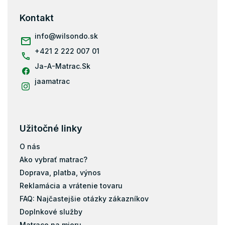
p
Vrchné matrace 5 cm
ä
Kontakt
Vrchné matrace 4 cm
t
i
info
@
wilsondo.sk
Vrchný matrac 80x200
e
+421 2 222 007 01
Vrchný matrac 90x200
Ja-A-Matrac.Sk
Vrchný matrac 100x200
Vrchný matrac 120x200
jaamatrac
Vrchný matrac 140x200
Vrchný matrac 160x200
Vrchný matrac 180x200
Užitočné linky
Vrchný matrac 200x200
O nás
Ako vybrať matrac?
Doprava, platba, výnos
Reklamácia a vrátenie tovaru
FAQ: Najčastejšie otázky zákazníkov
Doplnkové služby
Matrace na mieru