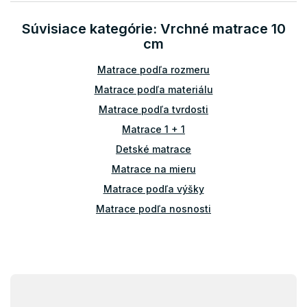
á
d
Súvisiace kategórie: Vrchné matrace 10
a
cm
c
i
Matrace podľa rozmeru
e
p
Matrace podľa materiálu
r
v
Matrace podľa tvrdosti
k
Matrace 1 + 1
y
v
Detské matrace
ý
Matrace na mieru
p
i
Matrace podľa výšky
s
Matrace podľa nosnosti
u
Príslušenstvo k matracom
Atypické matrace
Matrace ostatné
Z
á
Vrchné matrace tvrdé