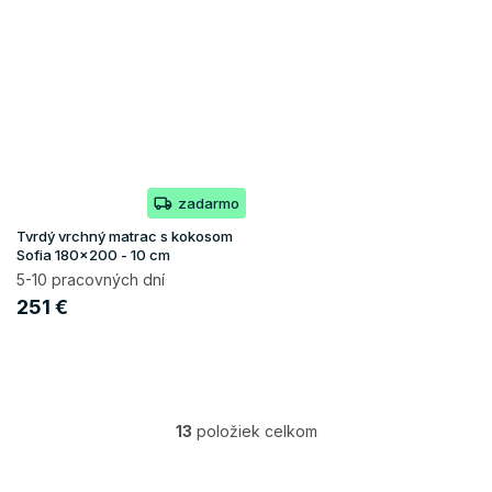
zadarmo
Tvrdý vrchný matrac s kokosom
Sofia 180x200 - 10 cm
5-10 pracovných dní
251 €
13
položiek celkom
O
v
l