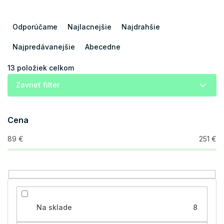
R
a
Odporúčame
Najlacnejšie
Najdrahšie
d
e
Najpredávanejšie
Abecedne
n
i
13
položiek celkom
e
Zavrieť filter
p
r
o
Cena
d
u
89
€
251
€
k
t
o
v
Na sklade
8