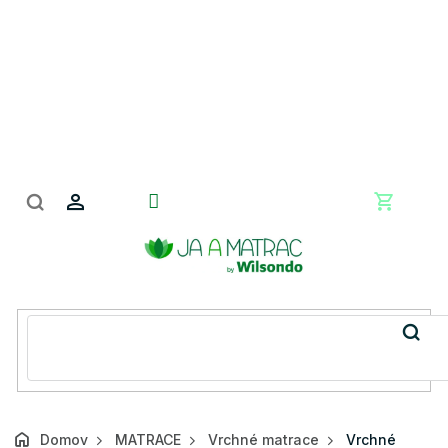
Prejsť
na
obsah
Nákupn
košík
Domov
MATRACE
Vrchné matrace
Vrchné