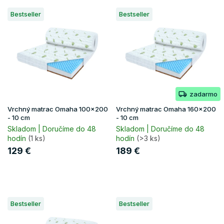
V
Bestseller
Bestseller
ý
p
i
s
p
r
o
zadarmo
d
u
Vrchný matrac Omaha 100x200
Vrchný matrac Omaha 160x200
k
- 10 cm
- 10 cm
t
Skladom | Doručíme do 48
Skladom | Doručíme do 48
hodín
(1 ks)
hodín
(>3 ks)
o
v
129 €
189 €
Bestseller
Bestseller