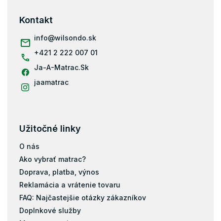
p
ä
Kontakt
t
i
info
@
wilsondo.sk
e
+421 2 222 007 01
Ja-A-Matrac.Sk
jaamatrac
Užitočné linky
O nás
Ako vybrať matrac?
Doprava, platba, výnos
Reklamácia a vrátenie tovaru
FAQ: Najčastejšie otázky zákazníkov
Doplnkové služby