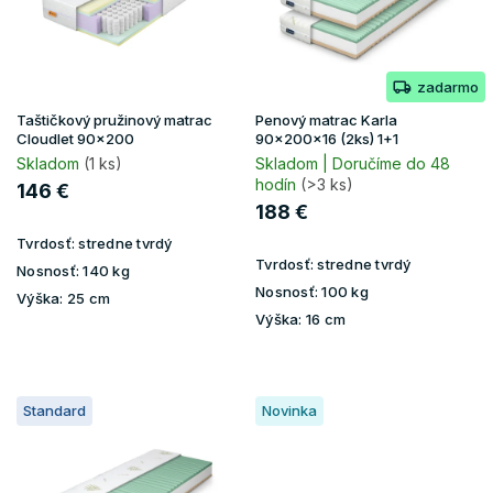
t
p
o
r
v
o
zadarmo
d
u
Taštičkový pružinový matrac
Penový matrac Karla
k
Cloudlet 90x200
90x200x16 (2ks) 1+1
t
Skladom
(1 ks)
Skladom | Doručíme do 48
hodín
(>3 ks)
o
146 €
v
188 €
Tvrdosť:
stredne tvrdý
Tvrdosť:
stredne tvrdý
Nosnosť:
140 kg
Nosnosť:
100 kg
Výška:
25 cm
Výška:
16 cm
Standard
Novinka