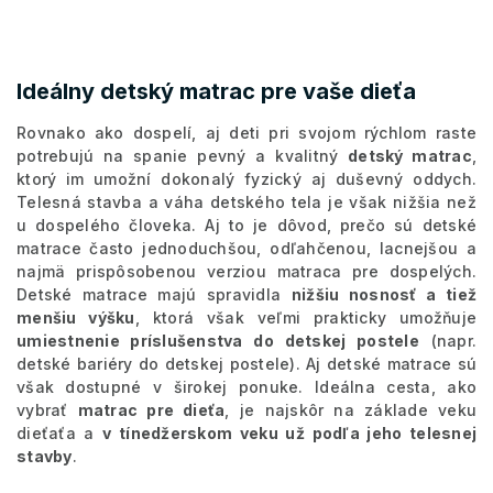
Ideálny detský matrac pre vaše dieťa
Rovnako ako dospelí, aj deti pri svojom rýchlom raste
potrebujú na spanie pevný a kvalitný
detský matrac
,
ktorý im umožní dokonalý fyzický aj duševný oddych.
Telesná stavba a váha detského tela je však nižšia než
u dospelého človeka. Aj to je dôvod, prečo sú detské
matrace často jednoduchšou, odľahčenou, lacnejšou a
najmä prispôsobenou verziou matraca pre dospelých.
Detské matrace majú spravidla
nižšiu nosnosť a tiež
menšiu výšku
, ktorá však veľmi prakticky umožňuje
umiestnenie príslušenstva do detskej postele
(napr.
detské bariéry do detskej postele). Aj detské matrace sú
však dostupné v širokej ponuke. Ideálna cesta, ako
vybrať
matrac pre dieťa
, je najskôr na základe veku
dieťaťa a
v tínedžerskom veku už podľa jeho telesnej
stavby
.