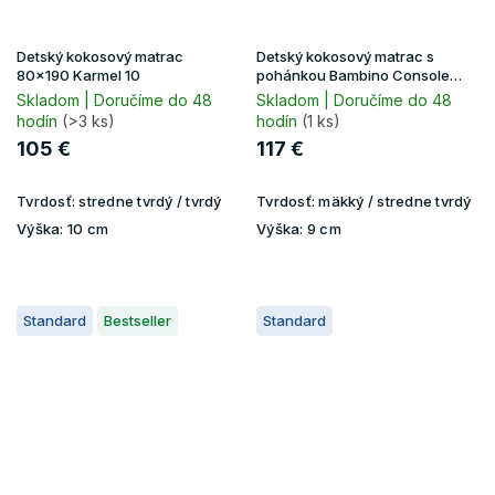
Detský kokosový matrac
Detský kokosový matrac s
80x190 Karmel 10
pohánkou Bambino Console
90x200 - premium Jersey
Skladom | Doručíme do 48
Skladom | Doručíme do 48
hodín
(>3 ks)
hodín
(1 ks)
105 €
117 €
Tvrdosť:
stredne tvrdý / tvrdý
Tvrdosť:
mäkký / stredne tvrdý
Výška:
10 cm
Výška:
9 cm
Standard
Bestseller
Standard