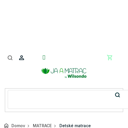
Prejsť
na
obsah
Nákupn
košík
Domov
MATRACE
Detské matrace