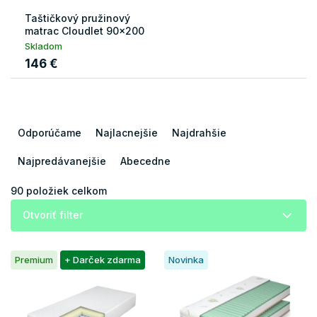
Taštičkový pružinový
matrac Cloudlet 90x200
Skladom
146 €
R
a
Odporúčame
Najlacnejšie
Najdrahšie
d
e
Najpredávanejšie
Abecedne
n
i
90
položiek celkom
e
Otvoriť filter
p
r
V
o
Premium
+ Darček zdarma
Novinka
ý
d
p
u
i
k
s