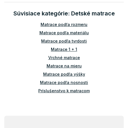
a
c
n
i
i
Súvisiace kategórie: Detské matrace
e
e
p
r
Matrace podľa rozmeru
v
Matrace podľa materiálu
k
y
Matrace podľa tvrdosti
v
Matrace 1 + 1
ý
p
Vrchné matrace
i
Matrace na mieru
s
u
Matrace podľa výšky
Matrace podľa nosnosti
Príslušenstvo k matracom
Atypické matrace
Matrace ostatné
Z
á