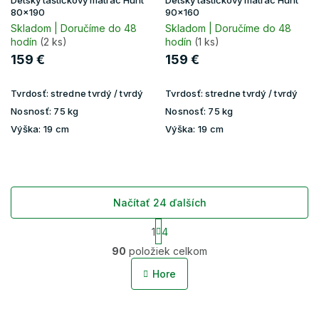
Detský taštičkový matrac Hunt
Detský taštičkový matrac Hunt
80x190
90x160
Skladom | Doručíme do 48
Skladom | Doručíme do 48
hodín
(2 ks)
hodín
(1 ks)
159 €
159 €
Tvrdosť:
stredne tvrdý / tvrdý
Tvrdosť:
stredne tvrdý / tvrdý
Nosnosť:
75 kg
Nosnosť:
75 kg
Výška:
19 cm
Výška:
19 cm
Načítať 24 ďalších
S
1
4
t
O
r
90
položiek celkom
v
á
l
n
Hore
á
k
o
d
v
a