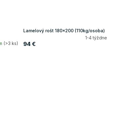
Lamelový rošt 180x200 (110kg/osoba)
1-4 týždne
om
(>3 ks)
94 €