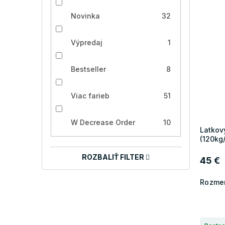
Novinka
32
Výpredaj
1
Bestseller
8
Viac farieb
51
W Decrease Order
10
Latkov
(120kg
ROZBALIŤ FILTER
45 €
Rozmer