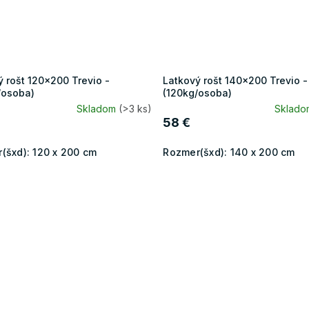
ý rošt 120x200 Trevio -
Latkový rošt 140x200 Trevio -
/osoba)
(120kg/osoba)
Skladom
(>3 ks)
Sklad
58 €
(šxd):
120 x 200 cm
Rozmer(šxd):
140 x 200 cm