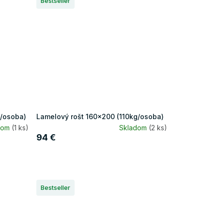
Bestseller
g/osoba)
Lamelový rošt 160x200 (110kg/osoba)
dom
(1 ks)
Skladom
(2 ks)
94 €
Bestseller