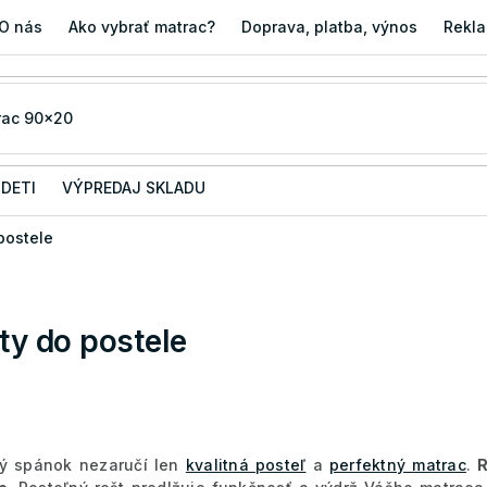
O nás
Ako vybrať matrac?
Doprava, platba, výnos
Rekla
 DETI
VÝPREDAJ SKLADU
postele
ty do postele
ný spánok nezaručí len
kvalitná posteľ
a
perfektný matrac
.
R