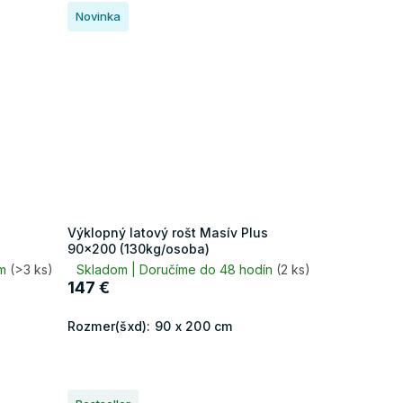
Novinka
Výklopný latový rošt Masív Plus
90x200 (130kg/osoba)
om
(>3 ks)
Skladom | Doručíme do 48 hodín
(2 ks)
147 €
Rozmer(šxd):
90 x 200 cm