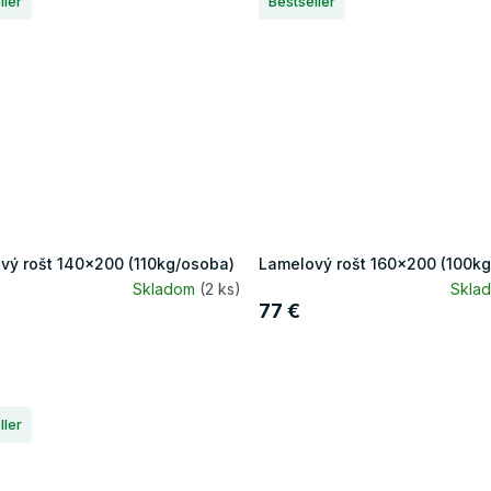
ller
Bestseller
vý rošt 140x200 (110kg/osoba)
Lamelový rošt 160x200 (100k
Skladom
(2 ks)
Skla
77 €
ller