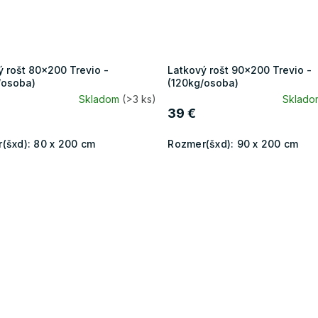
ý rošt 80x200 Trevio -
Latkový rošt 90x200 Trevio -
/osoba)
(120kg/osoba)
Skladom
(>3 ks)
Sklad
39 €
(šxd):
80 x 200 cm
Rozmer(šxd):
90 x 200 cm