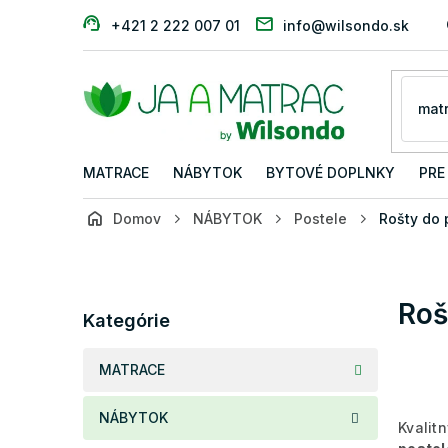
Prejsť
+421 2 222 007 01
info@wilsondo.sk
na
obsah
MATRACE
NÁBYTOK
BYTOVÉ DOPLNKY
PRE
Domov
NÁBYTOK
Postele
Rošty do 
B
o
č
Preskočiť
Roš
n
Kategórie
kategórie
ý
p
MATRACE
a
n
NÁBYTOK
e
Kvalit
l