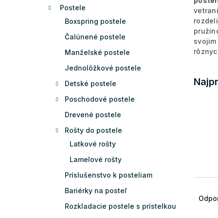
postel
Postele
vetran
rozdel
Boxspring postele
pružin
Čalúnené postele
svojim
rôznyc
Manželské postele
Jednolôžkové postele
Najp
Detské postele
Poschodové postele
Drevené postele
Rošty do postele
Latkové rošty
Lamelové rošty
Príslušenstvo k posteliam
R
Bariérky na posteľ
a
Odpo
Rozkladacie postele s prístelkou
d