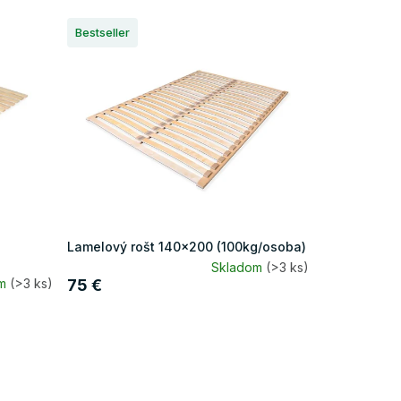
Bestseller
Lamelový rošt 140x200 (100kg/osoba)
Skladom
(>3 ks)
om
(>3 ks)
75 €