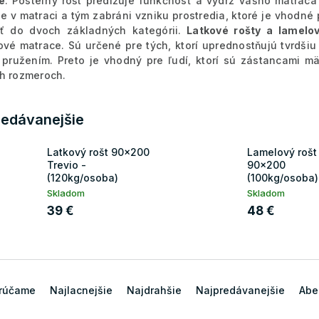
e
. Posteľný rošt predlžuje funkčnosť a výdrž Vášho matraca 
ie v matraci a tým zabráni vzniku prostredia, ktoré je vhodn
iť do dvoch základných kategórii.
Latkové rošty a lamelov
ové matrace. Sú určené pre tých, ktorí uprednostňujú tvrdši
 pružením. Preto je vhodný pre ľudí, ktorí sú zástancami 
h rozmeroch.
redávanejšie
Latkový rošt 90x200
Lamelový rošt
Trevio -
90x200
(120kg/osoba)
(100kg/osoba)
Skladom
Skladom
39 €
48 €
rúčame
Najlacnejšie
Najdrahšie
Najpredávanejšie
Abe