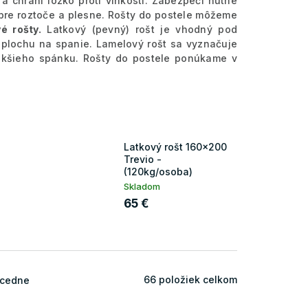
a chráni lôžko proti vlhkosti. Zabezpečí nutné
é pre roztoče a plesne. Rošty do postele môžeme
é rošty.
Latkový (pevný) rošt je vhodný pod
u plochu na spanie. Lamelový rošt sa vyznačuje
mäkšieho spánku. Rošty do postele ponúkame v
Latkový rošt 160x200
Trevio -
(120kg/osoba)
Skladom
65 €
66
položiek celkom
cedne