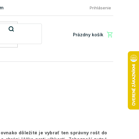
mácia a vrátenie tovaru
FAQ: Najčastejšie otázky zákazníkov
Prihlásenie
Prázdny košík
Nákupný
košík
ovnako dôležité je vybrať ten správny rošt do