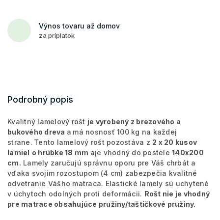
Výnos tovaru až domov
za príplatok
Podrobný popis
Kvalitný lamelový rošt
je vyrobený z brezového a
bukového dreva
a
má nosnosť 100 kg na každej
strane.
Tento lamelový rošt pozostáva z
2 x
20 kusov
lamiel
o hrúbke 18 mm
aje vhodný do postele
140x200
cm.
Lamely zaručujú správnu oporu pre Váš chrbát a
vďaka svojim rozostupom (4 cm) zabezpečia kvalitné
odvetranie Vášho matraca. Elastické lamely sú uchytené
v úchytoch odolných proti deformácii.
Rošt nie je vhodný
pre matrace obsahujúce pružiny/taštičkové pružiny.