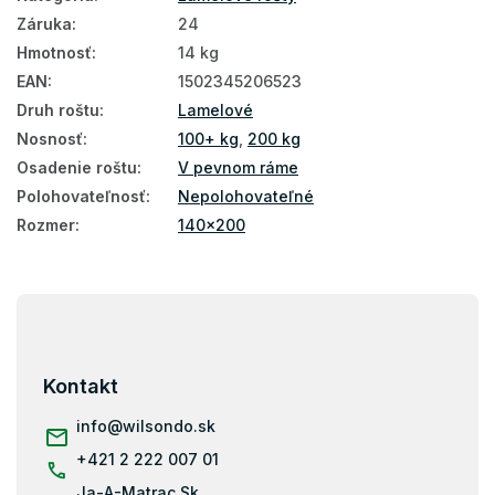
Záruka
:
24
Hmotnosť
:
14 kg
EAN
:
1502345206523
Druh roštu
:
Lamelové
Nosnosť
:
100+ kg
,
200 kg
Osadenie roštu
:
V pevnom ráme
Polohovateľnosť
:
Nepolohovateľné
Rozmer
:
140x200
Z
á
p
ä
Kontakt
t
i
info
@
wilsondo.sk
e
+421 2 222 007 01
Ja-A-Matrac.Sk