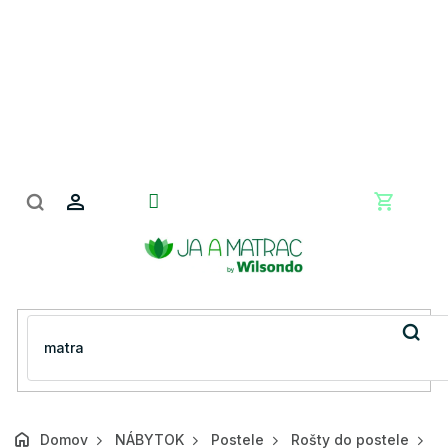
Prejsť
na
obsah
Nákupn
košík
Domov
NÁBYTOK
Postele
Rošty do postele