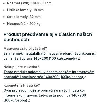
Rozmer (šxh):
140x200 cm
Hrúbka lamely:
18 mm
Šírka lamely
: 32 mm
Nosnosť:
2 x 100 kg
Produkt predávame aj v ďalších našich
obchodoch:
Magyarországról vásárol?
Ez a termék megtalálható magyar webáruházunkban is:
Lamellás ágyrács 140x200 (100 kg/személy)
↗
Nakupujete z Česka?
Tento produkt najdete i v našem českém internetovém
obchodě: Lamelový rošt 140x200 (100kg/osoba)
↗
Kupujete iz Hrvatske?
Ovaj proizvod možete pronaći i u našoj hrvatskoj
internetskoj trgovini: Letvičasta podnica 140x200
(100kg/osoba)
↗