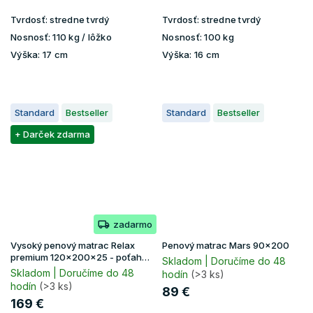
Tvrdosť:
stredne tvrdý
Tvrdosť:
stredne tvrdý
Nosnosť:
110 kg / lôžko
Nosnosť:
100 kg
Výška:
17 cm
Výška:
16 cm
Standard
Bestseller
Standard
Bestseller
+ Darček zdarma
zadarmo
Vysoký penový matrac Relax
Penový matrac Mars 90x200
premium 120x200x25 - poťah
Skladom | Doručíme do 48
Lavender
Skladom | Doručíme do 48
hodín
(>3 ks)
hodín
(>3 ks)
89 €
169 €