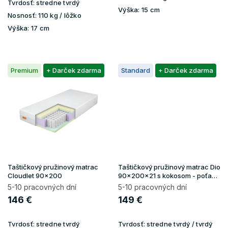
Tvrdosť:
stredne tvrdý
Výška:
15 cm
Nosnosť:
110 kg / lôžko
Výška:
17 cm
Premium
+ Darček zdarma
Standard
+ Darček zdarma
Taštičkový pružinový matrac
Taštičkový pružinový matrac Dio
Cloudlet 90x200
90x200x21 s kokosom - poťah
Gold
5-10 pracovných dní
5-10 pracovných dní
146 €
149 €
Tvrdosť:
stredne tvrdý
Tvrdosť:
stredne tvrdý / tvrdý