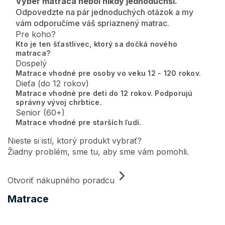
Výber matraca nebol nikdy jednoduchší.
Odpovedzte na pár jednoduchých otázok a my
vám odporučíme váš spriaznený matrac.
Pre koho?
Kto je ten šťastlivec, ktorý sa dočká nového
matraca?
Dospelý
Matrace vhodné pre osoby vo veku 12 - 120 rokov.
Dieťa (do 12 rokov)
Matrace vhodné pre deti do 12 rokov. Podporujú
správny vývoj chrbtice.
Senior (60+)
Matrace vhodné pre starších ľudí.
Nieste si istí, ktorý produkt vybrať?
Žiadny problém, sme tu, aby sme vám pomohli.
Otvoriť nákupného poradcu
Matrace