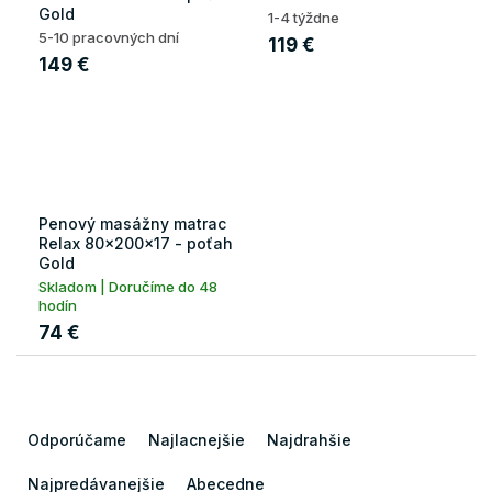
Gold
1-4 týždne
5-10 pracovných dní
119 €
149 €
Penový masážny matrac
Relax 80x200x17 - poťah
Gold
Skladom | Doručíme do 48
hodín
74 €
R
a
Odporúčame
Najlacnejšie
Najdrahšie
d
e
Najpredávanejšie
Abecedne