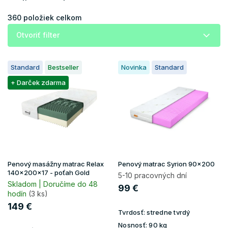
n
i
360
položiek celkom
e
Otvoriť filter
p
r
V
o
Standard
Bestseller
Novinka
Standard
ý
d
p
+ Darček zdarma
u
i
k
s
t
p
o
r
v
o
d
u
Penový masážny matrac Relax
Penový matrac Syrion 90x200
k
140x200x17 - poťah Gold
5-10 pracovných dní
t
Skladom | Doručíme do 48
99 €
hodín
(3 ks)
o
v
149 €
Tvrdosť:
stredne tvrdý
Nosnosť:
90 kg