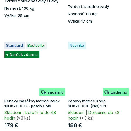
Tvrdosť:
stredne tvrdý / tvrdý
Tvrdosť:
stredne tvrdý
Nosnosť:
130 kg
Nosnosť:
110 kg
Výška:
25 cm
Výška:
17 cm
Standard
Bestseller
Novinka
+ Darček zdarma
zadarmo
zadarmo
Penový masážny matrac Relax
Penový matrac Karla
180x200x17 - poťah Gold
90x200x16 (2ks) 1+1
Skladom | Doručíme do 48
Skladom | Doručíme do 48
hodín
(>3 ks)
hodín
(>3 ks)
179 €
188 €