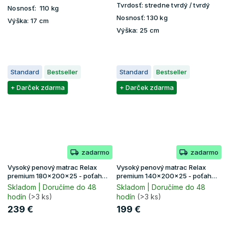
Tvrdosť:
stredne tvrdý / tvrdý
Nosnosť:
110 kg
Nosnosť:
130 kg
Výška:
17 cm
Výška:
25 cm
Standard
Bestseller
Standard
Bestseller
+ Darček zdarma
+ Darček zdarma
zadarmo
zadarmo
Vysoký penový matrac Relax
Vysoký penový matrac Relax
premium 180x200x25 - poťah
premium 140x200x25 - poťah
Lavender
Lavender
Skladom | Doručíme do 48
Skladom | Doručíme do 48
hodín
(>3 ks)
hodín
(>3 ks)
239 €
199 €