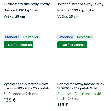
Tvrdosť:
stredne tvrdý / tvrdý
Tvrdosť:
stredne tvrdý / tvrdý
Nosnosť:
130 kg / lôžko
Nosnosť:
130 kg / lôžko
Výška:
25 cm
Výška:
25 cm
Standard
Bestseller
Standard
Bestseller
+ Darček zdarma
+ Darček zdarma
Vysoký penový matrac Relax
Penový masážny matrac Relax
premium 80x200x25 - poťah
120x200x17 - poťah Gold
Lavender
5-10 pracovných dní
Skladom | Doručíme do 48
hodín
(>3 ks)
139 €
119 €