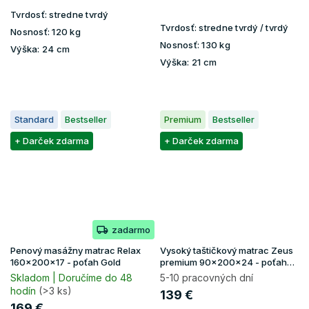
Tvrdosť:
stredne tvrdý
Tvrdosť:
stredne tvrdý / tvrdý
Nosnosť:
120 kg
Nosnosť:
130 kg
Výška:
24 cm
Výška:
21 cm
Standard
Bestseller
Premium
Bestseller
+ Darček zdarma
+ Darček zdarma
zadarmo
Penový masážny matrac Relax
Vysoký taštičkový matrac Zeus
160x200x17 - poťah Gold
premium 90x200x24 - poťah
Aloe Vera
Skladom | Doručíme do 48
5-10 pracovných dní
hodín
(>3 ks)
139 €
169 €