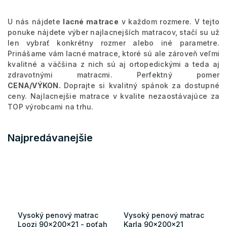
U nás nájdete
lacné matrace
v každom rozmere. V tejto
ponuke nájdete výber najlacnejších matracov, stačí su už
len vybrať konkrétny rozmer alebo iné parametre.
Prinášame vám lacné matrace, ktoré sú ale zároveň veľmi
kvalitné a väčšina z nich sú aj ortopedickými a teda aj
zdravotnými matracmi. Perfektný pomer
CENA/VÝKON.
Doprajte si kvalitný spánok za dostupné
ceny. Najlacnejšie matrace v kvalite nezaostávajúce za
TOP výrobcami na trhu.
Najpredávanejšie
Vysoký penový matrac
Vysoký penový matrac
Loozi 90x200x21 - poťah
Karla 90x200x21