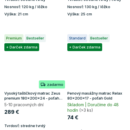
Nosnosť:
120 kg / lôžko
Nosnosť:
130 kg / lôžko
Výška:
21 cm
Výška:
25 cm
Premium
Bestseller
Standard
Bestseller
+ Darček zdarma
+ Darček zdarma
zadarmo
Vysoký taštičkový matrac Zeus
Penový masážny matrac Relax
premium 180x200x24 - poťah
80x200x17 - poťah Gold
Aloe Vera
5-10 pracovných dní
Skladom | Doručíme do 48
hodín
(>3 ks)
289 €
74 €
Tvrdosť:
stredne tvrdý