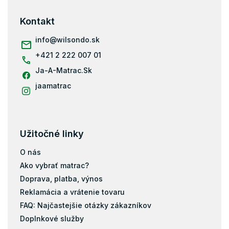
r
p
v
ä
Kontakt
k
t
y
i
info
@
wilsondo.sk
v
e
ý
+421 2 222 007 01
p
i
Ja-A-Matrac.Sk
s
jaamatrac
u
Užitočné linky
O nás
Ako vybrať matrac?
Doprava, platba, výnos
Reklamácia a vrátenie tovaru
FAQ: Najčastejšie otázky zákazníkov
Doplnkové služby