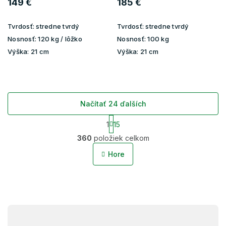
149 €
185 €
Tvrdosť:
stredne tvrdý
Tvrdosť:
stredne tvrdý
Nosnosť:
120 kg / lôžko
Nosnosť:
100 kg
Výška:
21 cm
Výška:
21 cm
Načítať 24 ďalších
S
1
15
t
O
r
360
položiek celkom
v
á
l
n
Hore
á
k
o
d
v
a
a
c
n
i
i
Z
e
e
p
á