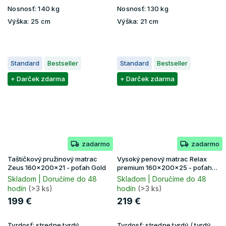
Nosnosť:
140 kg
Nosnosť:
130 kg
Výška:
25 cm
Výška:
21 cm
Standard
Bestseller
Standard
Bestseller
+ Darček zdarma
+ Darček zdarma
zadarmo
zadarmo
Taštičkový pružinový matrac
Vysoký penový matrac Relax
Zeus 160x200x21 - poťah Gold
premium 160x200x25 - poťah
Lavender
Skladom | Doručíme do 48
Skladom | Doručíme do 48
hodín
(>3 ks)
hodín
(>3 ks)
199 €
219 €
Tvrdosť:
stredne tvrdý
Tvrdosť:
stredne tvrdý / tvrdý