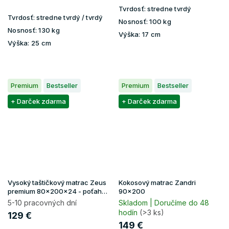
Tvrdosť:
stredne tvrdý
Tvrdosť:
stredne tvrdý / tvrdý
Nosnosť:
100 kg
Nosnosť:
130 kg
Výška:
17 cm
Výška:
25 cm
Premium
Bestseller
Premium
Bestseller
+ Darček zdarma
+ Darček zdarma
Vysoký taštičkový matrac Zeus
Kokosový matrac Zandri
premium 80x200x24 - poťah
90x200
Aloe Vera
5-10 pracovných dní
Skladom | Doručíme do 48
hodín
(>3 ks)
129 €
149 €