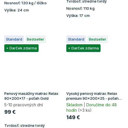
Tvrdosť:
stredne tvrdý
Nosnosť:
120 kg / lôžko
Nosnosť:
110 kg
Výška:
24 cm
Výška:
17 cm
Standard
Bestseller
Standard
Bestseller
+ Darček zdarma
+ Darček zdarma
Penový masážny matrac Relax
Vysoký penový matrac Relax
90x200x17 - poťah Gold
premium 90x200x25 - poťah
Lavender
5-10 pracovných dní
Skladom | Doručíme do 48
hodín
(>3 ks)
99 €
149 €
Tvrdosť:
stredne tvrdý