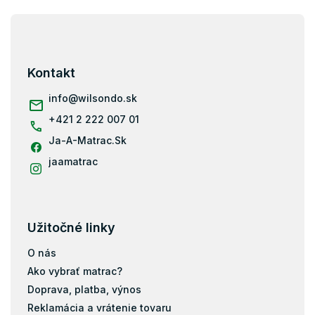
Z
á
p
ä
Kontakt
t
i
info
@
wilsondo.sk
e
+421 2 222 007 01
Ja-A-Matrac.Sk
jaamatrac
Užitočné linky
O nás
Ako vybrať matrac?
Doprava, platba, výnos
Reklamácia a vrátenie tovaru