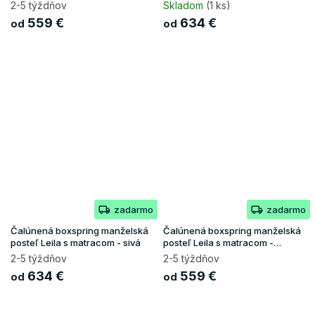
2-5 týždňov
Skladom
(1 ks)
559 €
634 €
od
od
zadarmo
zadarmo
Čalúnená boxspring manželská
Čalúnená boxspring manželská
posteľ Leila s matracom - sivá
posteľ Leila s matracom -
tmavomodrá
2-5 týždňov
2-5 týždňov
634 €
559 €
od
od