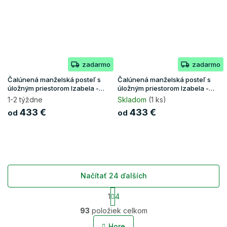
zadarmo
zadarmo
Čalúnená manželská posteľ s
Čalúnená manželská posteľ s
úložným priestorom Izabela -
úložným priestorom Izabela -
čierna
grafit
1-2 týždne
Skladom
(1 ks)
433 €
433 €
od
od
Načítať 24 ďalších
S
1
4
t
O
r
93
položiek celkom
v
á
l
n
Hore