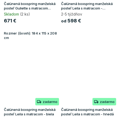
Čalúnená boxspring manželská
Čalúnená boxspring manželská
posteľ Guliette s matracom
posteľ Leila s matracom -
180x200 - hnedá
béžová
Skladom
(2 ks)
2-5 týždňov
671 €
598 €
od
Rozmer (šxvxh):
184 x 115 x 208
cm
zadarmo
zadarmo
Čalúnená boxspring manželská
Čalúnená boxspring manželská
posteľ Leila s matracom - biela
posteľ Leila s matracom - hnedá