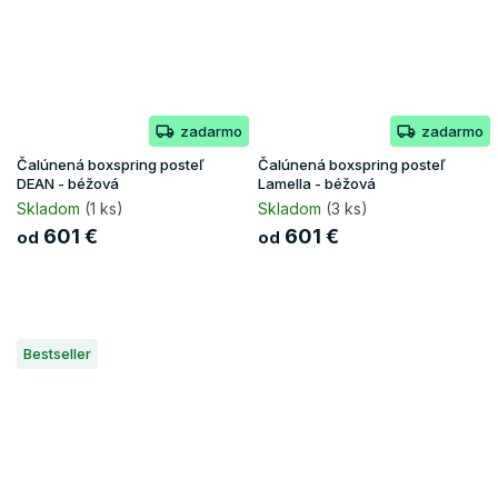
zadarmo
zadarmo
Čalúnená boxspring posteľ
Čalúnená boxspring posteľ
DEAN - béžová
Lamella - béžová
Skladom
(1 ks)
Skladom
(3 ks)
601 €
601 €
od
od
Bestseller