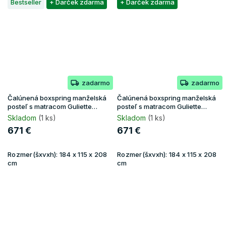
Bestseller
+ Darček zdarma
+ Darček zdarma
zadarmo
zadarmo
Čalúnená boxspring manželská
Čalúnená boxspring manželská
posteľ s matracom Guliette
posteľ s matracom Guliette
180x200 - béžová
180x200 - zelená
Skladom
(1 ks)
Skladom
(1 ks)
671 €
671 €
Rozmer(šxvxh):
184 x 115 x 208
Rozmer(šxvxh):
184 x 115 x 208
cm
cm