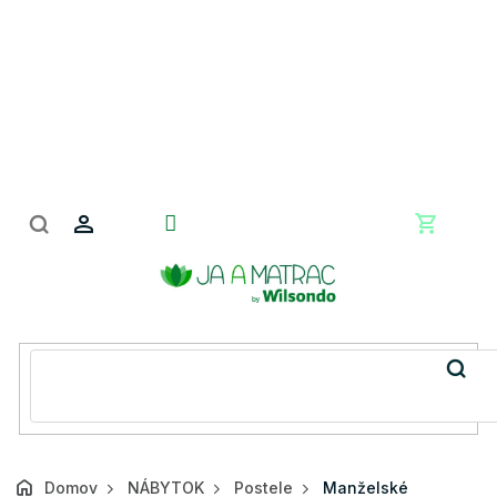
Prejsť
na
obsah
Nákupn
košík
Domov
NÁBYTOK
Postele
Manželské