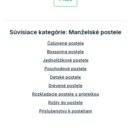
á
k
o
d
v
a
a
c
n
i
i
Súvisiace kategórie: Manželské postele
e
e
p
r
Čalúnené postele
v
Boxspring postele
k
y
Jednolôžkové postele
v
Poschodové postele
ý
p
Detské postele
i
Drevené postele
s
u
Rozkladacie postele s prístelkou
Rošty do postele
Príslušenstvo k posteliam
Bariérky na posteľ