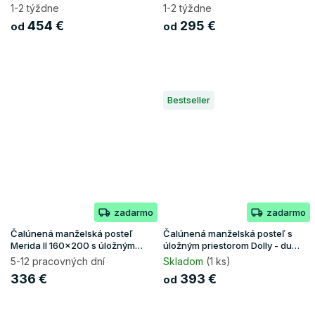
sivá
1-2 týždne
1-2 týždne
454 €
295 €
od
od
Bestseller
zadarmo
zadarmo
Čalúnená manželská posteľ
Čalúnená manželská posteľ s
Merida II 160x200 s úložným
úložným priestorom Dolly - dub
priestorom - béžová
craft/biela
5-12 pracovných dní
Skladom
(1 ks)
336 €
393 €
od