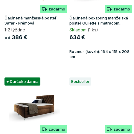
o
zadarmo
zadarmo
d
u
Čalúnená manželská posteľ
Čalúnená boxspring manželská
k
Safar - krémová
posteľ Guliette s matracom
160x200 - hnedá
t
1-2 týždne
Skladom
(1 ks)
o
386 €
634 €
od
v
Rozmer (šxvxh):
164 x 115 x 208
cm
+ Darček zdarma
Bestseller
zadarmo
zadarmo