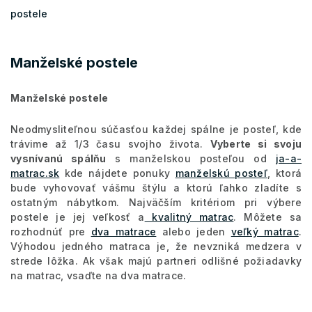
postele
Manželské postele
Manželské postele
Neodmysliteľnou súčasťou každej spálne je posteľ, kde
trávime až 1/3 času svojho života.
Vyberte si svoju
vysnívanú spálňu
s manželskou posteľou od
ja-a-
matrac.sk
kde nájdete ponuky
manželskú posteľ
, ktorá
bude vyhovovať vášmu štýlu a ktorú ľahko zladíte s
ostatným nábytkom. Najväčším kritériom pri výbere
postele je jej veľkosť a
kvalitný matrac
. Môžete sa
rozhodnúť pre
dva matrace
alebo jeden
veľký matrac
.
Výhodou jedného matraca je, že nevzniká medzera v
strede lôžka. Ak však majú partneri odlišné požiadavky
na matrac, vsaďte na dva matrace.