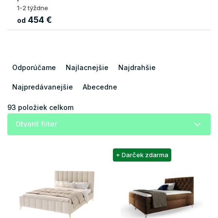
1-2 týždne
454 €
od
R
a
Odporúčame
Najlacnejšie
Najdrahšie
d
e
Najpredávanejšie
Abecedne
n
i
93
položiek celkom
e
Otvoriť filter
p
r
V
o
+ Darček zdarma
ý
d
p
u
i
k
s
t
p
o
r
v