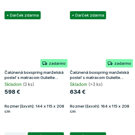
+ Darček zdarma
+ Darček zdarma
zadarmo
zadarmo
Čalúnená boxspring manželská
Čalúnená boxspring manželská
posteľ s matracom Guliette
posteľ s matracom Guliette
140x200 - béžová
160x200 - žltá
Skladom
(3 ks)
Skladom
(>3 ks)
598 €
634 €
Rozmer(šxvxh):
144 x 115 x 208
Rozmer(šxvxh):
164 x 115 x 208
cm
cm