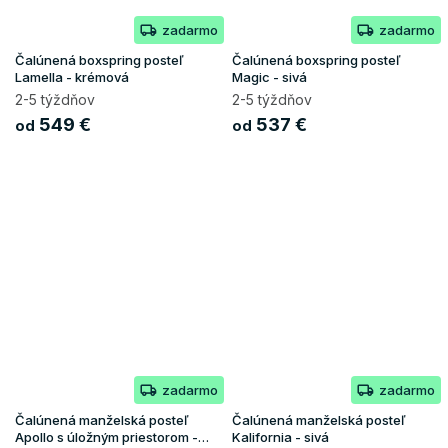
zadarmo
zadarmo
Čalúnená boxspring posteľ
Čalúnená boxspring posteľ
Lamella - krémová
Magic - sivá
2-5 týždňov
2-5 týždňov
549 €
537 €
od
od
zadarmo
zadarmo
Čalúnená manželská posteľ
Čalúnená manželská posteľ
Apollo s úložným priestorom -
Kalifornia - sivá