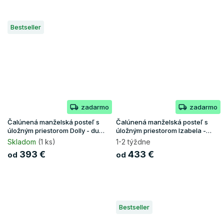
Bestseller
zadarmo
zadarmo
Čalúnená manželská posteľ s
Čalúnená manželská posteľ s
úložným priestorom Dolly - dub
úložným priestorom Izabela -
craft/grafit
biela
Skladom
(1 ks)
1-2 týždne
393 €
433 €
od
od
Bestseller