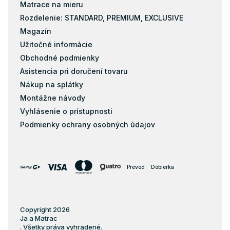
Matrace na mieru
Latex
Rozdelenie: STANDARD, PREMIUM, EXCLUSIVE
Kokos
Magazín
Matrace s masážnou penou
Užitočné informácie
Matrace zo studenej peny
Obchodné podmienky
Pena
Asistencia pri doručení tovaru
Pohánkové matrace
Nákup na splátky
Montážne návody
pohankove-matrace
Vyhlásenie o prístupnosti
Pružiny
Podmienky ochrany osobných údajov
Biopena
Filc
Taštičkové matrace 80x184
Prevod
Dobierka
Copyright 2026
Ja a Matrac
. Všetky práva vyhradené.