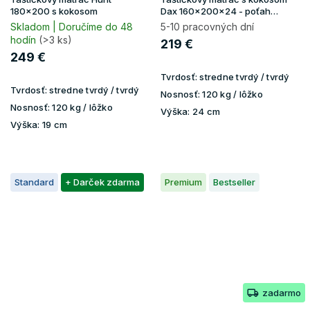
180x200 s kokosom
Dax 160x200x24 - poťah
Lavender
Skladom | Doručíme do 48
5-10 pracovných dní
hodín
(>3 ks)
219 €
249 €
Tvrdosť:
stredne tvrdý / tvrdý
Tvrdosť:
stredne tvrdý / tvrdý
Nosnosť:
120 kg / lôžko
Nosnosť:
120 kg / lôžko
Výška:
24 cm
Výška:
19 cm
Standard
+ Darček zdarma
Premium
Bestseller
zadarmo