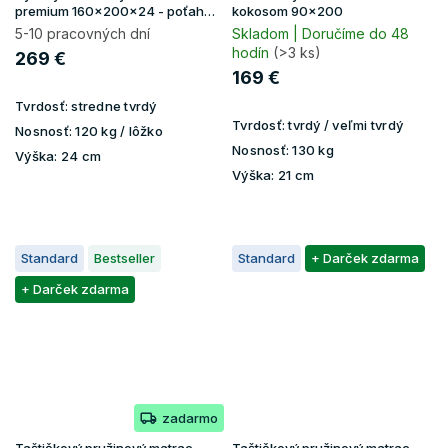
premium 160x200x24 - poťah
kokosom 90x200
Aloe Vera
5-10 pracovných dní
Skladom | Doručíme do 48
hodín
(>3 ks)
269 €
169 €
Tvrdosť:
stredne tvrdý
Tvrdosť:
tvrdý / veľmi tvrdý
Nosnosť:
120 kg / lôžko
Nosnosť:
130 kg
Výška:
24 cm
Výška:
21 cm
Standard
Bestseller
Standard
+ Darček zdarma
+ Darček zdarma
zadarmo