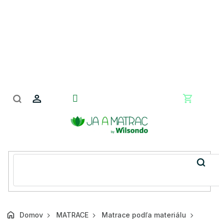
Prejsť
na
obsah
Nákupn
košík
Domov
MATRACE
Matrace podľa materiálu