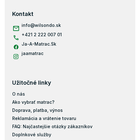
Matrace 80x180
p
Matrace 90x180
ä
Kontakt
t
Matrace 80x184
i
info
@
wilsondo.sk
Matrace 80x190
e
+421 2 222 007 01
Matrace 90x190
Ja-A-Matrac.Sk
Matrace 200x80
jaamatrac
Matrace 200x90
Matrace 200x100
Matrace 200x120
Užitočné linky
Matrace 200x140
Matrace 200x160
O nás
Matrace 200x180
Ako vybrať matrac?
Matrace 200x200
Doprava, platba, výnos
Reklamácia a vrátenie tovaru
Matrace 120x184
FAQ: Najčastejšie otázky zákazníkov
Taštičky
Doplnkové služby
Pamäťová pena