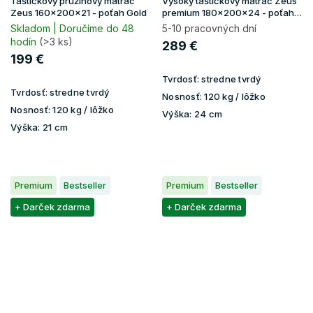
Taštičkový pružinový matrac
Vysoký taštičkový matrac Zeus
Zeus 160x200x21 - poťah Gold
premium 180x200x24 - poťah
Aloe Vera
Skladom | Doručíme do 48
5-10 pracovných dní
hodín
(>3 ks)
289 €
199 €
Tvrdosť:
stredne tvrdý
Tvrdosť:
stredne tvrdý
Nosnosť:
120 kg / lôžko
Nosnosť:
120 kg / lôžko
Výška:
24 cm
Výška:
21 cm
Premium
Bestseller
Premium
Bestseller
+ Darček zdarma
+ Darček zdarma