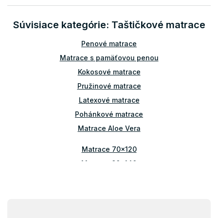
a
c
n
i
i
Súvisiace kategórie: Taštičkové matrace
e
e
p
r
Penové matrace
v
Matrace s pamäťovou penou
k
y
Kokosové matrace
v
Pružinové matrace
ý
p
Latexové matrace
i
Pohánkové matrace
s
u
Matrace Aloe Vera
Matrace 70x120
Matrace 80x140
Matrace 70x160
Matrace 80x160
Z
Matrace 90x160
á