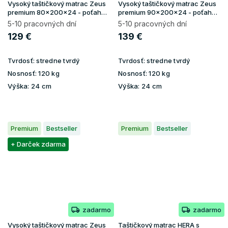
Vysoký taštičkový matrac Zeus
Vysoký taštičkový matrac Zeus
premium 80x200x24 - poťah
premium 90x200x24 - poťah
Aloe Vera
Aloe Vera
5-10 pracovných dní
5-10 pracovných dní
129 €
139 €
Tvrdosť:
stredne tvrdý
Tvrdosť:
stredne tvrdý
Nosnosť:
120 kg
Nosnosť:
120 kg
Výška:
24 cm
Výška:
24 cm
Premium
Bestseller
Premium
Bestseller
+ Darček zdarma
zadarmo
zadarmo
Vysoký taštičkový matrac Zeus
Taštičkový matrac HERA s