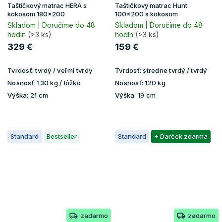
Taštičkový matrac HERA s
Taštičkový matrac Hunt
kokosom 180x200
100x200 s kokosom
Skladom | Doručíme do 48
Skladom | Doručíme do 48
hodín
(>3 ks)
hodín
(>3 ks)
329 €
159 €
Tvrdosť:
tvrdý / veľmi tvrdý
Tvrdosť:
stredne tvrdý / tvrdý
Nosnosť:
130 kg / lôžko
Nosnosť:
120 kg
Výška:
21 cm
Výška:
19 cm
Standard
Bestseller
Standard
+ Darček zdarma
zadarmo
zadarmo