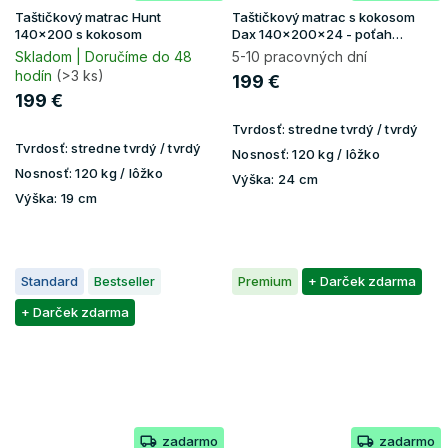
Taštičkový matrac Hunt
Taštičkový matrac s kokosom
140x200 s kokosom
Dax 140x200x24 - poťah
Lavender
Skladom | Doručíme do 48
5-10 pracovných dní
hodín
(>3 ks)
199 €
199 €
Tvrdosť:
stredne tvrdý / tvrdý
Tvrdosť:
stredne tvrdý / tvrdý
Nosnosť:
120 kg / lôžko
Nosnosť:
120 kg / lôžko
Výška:
24 cm
Výška:
19 cm
Standard
Bestseller
Premium
+ Darček zdarma
+ Darček zdarma
zadarmo
zadarmo