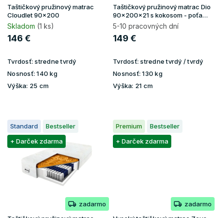
u
Taštičkový pružinový matrac
Taštičkový pružinový matrac Dio
k
Cloudlet 90x200
90x200x21 s kokosom - poťah
Gold
t
Skladom
(1 ks)
5-10 pracovných dní
o
146 €
149 €
v
Tvrdosť:
stredne tvrdý
Tvrdosť:
stredne tvrdý / tvrdý
Nosnosť:
140 kg
Nosnosť:
130 kg
Výška:
25 cm
Výška:
21 cm
Standard
Bestseller
Premium
Bestseller
+ Darček zdarma
+ Darček zdarma
zadarmo
zadarmo