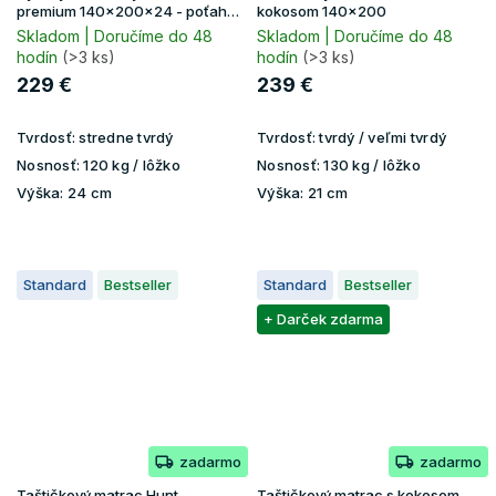
premium 140x200x24 - poťah
kokosom 140x200
Aloe Vera
Skladom | Doručíme do 48
Skladom | Doručíme do 48
hodín
(>3 ks)
hodín
(>3 ks)
229 €
239 €
Tvrdosť:
stredne tvrdý
Tvrdosť:
tvrdý / veľmi tvrdý
Nosnosť:
120 kg / lôžko
Nosnosť:
130 kg / lôžko
Výška:
24 cm
Výška:
21 cm
Standard
Bestseller
Standard
Bestseller
+ Darček zdarma
zadarmo
zadarmo
Taštičkový matrac Hunt
Taštičkový matrac s kokosom