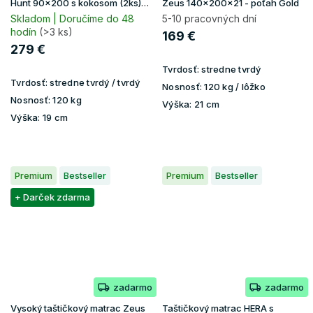
Hunt 90x200 s kokosom (2ks)
Zeus 140x200x21 - poťah Gold
1+1
Skladom | Doručíme do 48
5-10 pracovných dní
hodín
(>3 ks)
169 €
279 €
Tvrdosť:
stredne tvrdý
Tvrdosť:
stredne tvrdý / tvrdý
Nosnosť:
120 kg / lôžko
Nosnosť:
120 kg
Výška:
21 cm
Výška:
19 cm
Premium
Bestseller
Premium
Bestseller
+ Darček zdarma
zadarmo
zadarmo
Vysoký taštičkový matrac Zeus
Taštičkový matrac HERA s