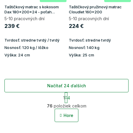
Taštičkový matrac s kokosom
Taštičkový pružinový matrac
Dax 180x200x24 - poťah
Cloudlet 160x200
Lavender
5-10 pracovných dní
5-10 pracovných dní
239 €
224 €
Tvrdosť:
stredne tvrdý / tvrdý
Tvrdosť:
stredne tvrdý
Nosnosť:
120 kg / lôžko
Nosnosť:
140 kg
Výška:
24 cm
Výška:
25 cm
Načítať 24 ďalších
S
1
4
t
O
r
76
položiek celkom
v
á
l
n
Hore
á
k
o
d
v
a