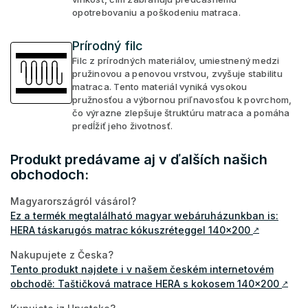
opotrebovaniu a poškodeniu matraca.
Prírodný filc
Filc z prírodných materiálov, umiestnený medzi
pružinovou a penovou vrstvou, zvyšuje stabilitu
matraca. Tento materiál vyniká vysokou
pružnosťou a výbornou priľnavosťou k povrchom,
čo výrazne zlepšuje štruktúru matraca a pomáha
predĺžiť jeho životnosť.
Produkt predávame aj v ďalších našich
obchodoch:
Magyarországról vásárol?
Ez a termék megtalálható magyar webáruházunkban is:
HERA táskarugós matrac kókuszréteggel 140x200
↗
Nakupujete z Česka?
Tento produkt najdete i v našem českém internetovém
obchodě: Taštičková matrace HERA s kokosem 140x200
↗