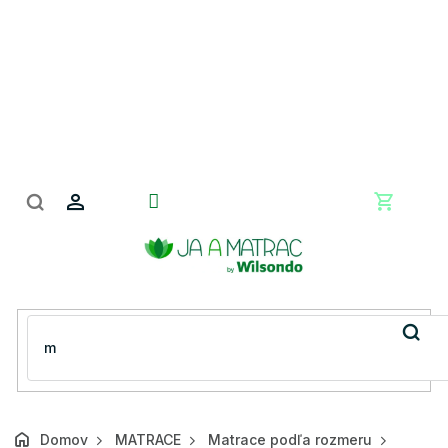
Prejsť
na
obsah
Nákupn
košík
Domov
MATRACE
Matrace podľa rozmeru