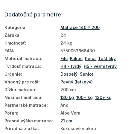
Kokosové matrace
Dodatočné parametre
Pružinové matrace
Kategória
:
Matrace 140 x 200
Matrace podľa výšky
Záruka
:
24
Matrace podľa nosnosti
Hmotnosť
:
24 kg
Vysoké matrace
EAN
:
5750053866430
Materiál matraca
:
Filc
,
Kokos
,
Pena
,
Taštičky
Matrace Aloe Vera
Tvrdosť matraca
:
H4 - tvrdý
,
H5 - veľmi tvrdý
Matrace PUR pena
Určenie
:
Dospelý
,
Senior
Prírodné matrace
Vhodný pre rošt
:
Pevný (latkový)
Dĺžka matraca
:
200 cm
Podlahové matrace
Nosnosť matraca
:
130 kg
,
100+ kg
,
130+ kg
Matrace na zem
Partnerské matrace
:
Áno
Poťah
:
Aloe Vera
Matrace podľa tvrdosti
Presná výška matraca
:
21 cm
Tvrdé matrace
Prírodná zložka
:
Kokosové vlákno