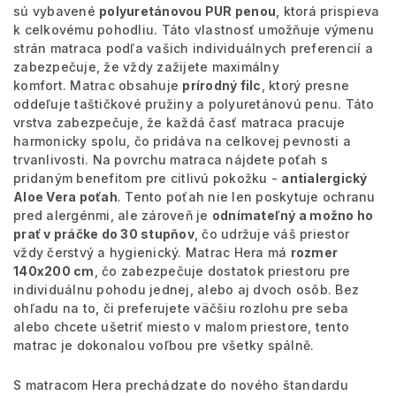
sú vybavené
polyuretánovou PUR penou
, ktorá prispieva
k celkovému pohodliu. Táto vlastnosť umožňuje výmenu
strán matraca podľa vašich individuálnych preferencií a
zabezpečuje, že vždy zažijete maximálny
komfort. Matrac obsahuje
prírodný filc
, ktorý presne
oddeľuje taštičkové pružiny a polyuretánovú penu. Táto
vrstva zabezpečuje, že každá časť matraca pracuje
harmonicky spolu, čo pridáva na celkovej pevnosti a
trvanlivosti. Na povrchu matraca nájdete poťah s
pridaným benefitom pre citlivú pokožku -
antialergický
Aloe Vera poťah
. Tento poťah nie len poskytuje ochranu
pred alergénmi, ale zároveň je
odnímateľný a možno ho
prať v práčke do 30 stupňov
, čo udržuje váš priestor
vždy čerstvý a hygienický. Matrac Hera má
rozmer
140x200 cm
, čo zabezpečuje dostatok priestoru pre
individuálnu pohodu jednej, alebo aj dvoch osôb. Bez
ohľadu na to, či preferujete väčšiu rozlohu pre seba
alebo chcete ušetriť miesto v malom priestore, tento
matrac je dokonalou voľbou pre všetky spálně.
S matracom Hera prechádzate do nového štandardu