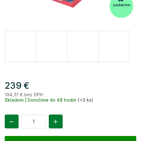
zadarmo
239 €
194,31 € bez DPH
Je
Skladom | Doručíme do 48 hodín
(>3 ks)
ce