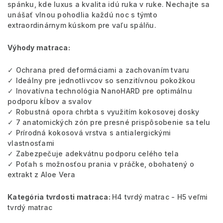
spánku, kde luxus a kvalita idú ruka v ruke. Nechajte sa
unášať vlnou pohodlia každú noc s týmto
extraordinárnym kúskom pre vaľu spálňu.
Výhody matraca:
✓ Ochrana pred deformáciami a zachovaním tvaru
✓ Ideálny pre jednotlivcov so senzitívnou pokožkou
✓ Inovatívna technológia NanoHARD pre optimálnu
podporu kĺbov a svalov
✓ Robustná opora chrbta s využitím kokosovej dosky
✓ 7 anatomických zón pre presné prispôsobenie sa telu
✓ Prírodná kokosová vrstva s antialergickými
vlastnosťami
✓ Zabezpečuje adekvátnu podporu celého tela
✓ Poťah s možnosťou prania v práčke, obohatený o
extrakt z Aloe Vera
Kategória tvrdosti matraca:
H4 tvrdý matrac - H5 veľmi
tvrdý matrac