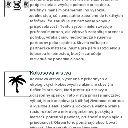
podporu tela a zvyšuje pohodlie pri spánku.
Pružiny s menším priemerom, no vysokou
odolnosťou, sú samostatne zabalené do textilných
taštičiek, čo zaručuje ich nezávislý pohyb a
prispôsobivosť- Tento systém nielen zvyšuje
pružnosť matraca, ale zároveň zabraňuje prenosu
pohybu, vďaka čomu nedochádza k rušeniu
partnerov počas spánku. Skvelá voľba pre
partnerské matrace, najmä pre páry s rozdielnou
telesnou hmotnosťou, ktorým zaručuje
individuálne pohodlie a oporu.
Kokosová vrstva
Kokosová vrstva, vyrobená z prírodných a
ekologických kokosových vlákien, je skvelým
riešením pre tých, ktorí preferujú zdravý a
udržateľný spánok. Táto vrstva prináša množstvo
výhod, ktoré prispievajú k dlhšej životnosti matraca
a kvalitnejšiemu spánku. Kokosové vlákna bránia
rastu roztočov a mikroorganizmov, poskytujú
matracu potrebnú pevnosť, pružnosť a vynikajúcu
priedušnosť. Okrem toho pomáhajú absorbovať
vlhkosť, čím zabraňujú predčasnému