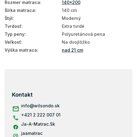
Manželské matrace
Rozmer matraca
:
140x200
Šírka matraca
:
140 cm
Detské matrace podľa rozmeru
Štýl
:
Moderný
Antialergické matrace
Tvrdosť
:
Extra tvrdé
Typ peny
:
Polyuretánová pena
Taštičkové matrace 140x200
Veľkosť
:
Na dvojlôžko
Kokosové matrace 140x200
Výška matraca
:
nad 21 cm
Pružinové matrace 140x200
Matrace Aloe Vera 140x200
Z
á
140x200
p
ä
Matrace tvrdosť H4
Kontakt
t
Tvrdé matrace 140x200
i
info
@
wilsondo.sk
e
Vysoké matrace 140x200
+421 2 222 007 01
Ja-A-Matrac.Sk
Matrace podľa nosnosti - 130 kg
jaamatrac
Matrace podľa nosnosti 100+ kg