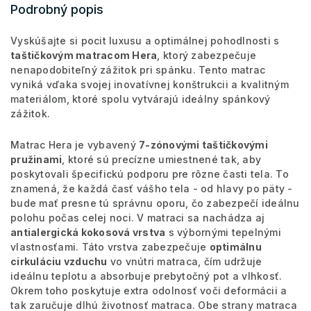
Podrobný popis
Vyskúšajte si pocit luxusu a optimálnej pohodlnosti s
taštičkovým matracom Hera
, ktorý zabezpečuje
nenapodobiteľný zážitok pri spánku. Tento matrac
vyniká vďaka svojej inovatívnej konštrukcii a kvalitným
materiálom, ktoré spolu vytvárajú ideálny spánkový
zážitok.
Matrac Hera je vybavený
7-zónovými taštičkovými
pružinami
, ktoré sú precízne umiestnené tak, aby
poskytovali špecifickú podporu pre rôzne časti tela. To
znamená, že každá časť vášho tela - od hlavy po päty -
bude mať presne tú správnu oporu, čo zabezpečí ideálnu
polohu počas celej noci. V matraci sa nachádza aj
antialergická kokosová vrstva
s výbornými tepelnými
vlastnosťami. Táto vrstva zabezpečuje
optimálnu
cirkuláciu vzduchu
vo vnútri matraca, čím udržuje
ideálnu teplotu a absorbuje prebytočný pot a vlhkosť.
Okrem toho poskytuje extra odolnosť voči deformácii a
tak zaručuje dlhú životnosť matraca. Obe strany matraca