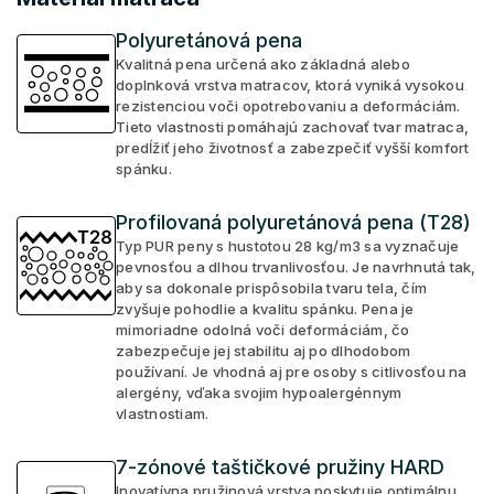
Polyuretánová pena
Kvalitná pena určená ako základná alebo
doplnková vrstva matracov, ktorá vyniká vysokou
rezistenciou voči opotrebovaniu a deformáciám.
Tieto vlastnosti pomáhajú zachovať tvar matraca,
predĺžiť jeho životnosť a zabezpečiť vyšší komfort
spánku.
Profilovaná polyuretánová pena (T28)
Typ PUR peny s hustotou 28 kg/m3 sa vyznačuje
pevnosťou a dlhou trvanlivosťou. Je navrhnutá tak,
aby sa dokonale prispôsobila tvaru tela, čím
zvyšuje pohodlie a kvalitu spánku. Pena je
mimoriadne odolná voči deformáciám, čo
zabezpečuje jej stabilitu aj po dlhodobom
používaní. Je vhodná aj pre osoby s citlivosťou na
alergény, vďaka svojim hypoalergénnym
vlastnostiam.
7-zónové taštičkové pružiny HARD
Inovatívna pružinová vrstva poskytuje optimálnu