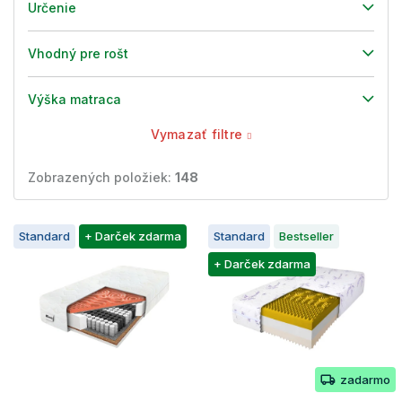
Určenie
Vhodný pre rošt
Výška matraca
Vymazať filtre
Zobrazených položiek:
148
V
Standard
+ Darček zdarma
Standard
Bestseller
ý
p
+ Darček zdarma
i
s
p
r
o
zadarmo
d