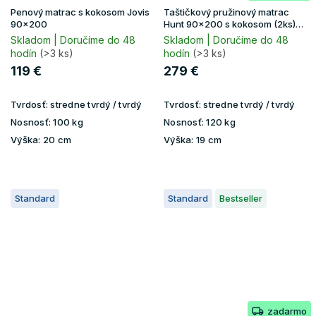
Penový matrac s kokosom Jovis
Taštičkový pružinový matrac
90x200
Hunt 90x200 s kokosom (2ks)
1+1
Skladom | Doručíme do 48
Skladom | Doručíme do 48
hodín
(>3 ks)
hodín
(>3 ks)
119 €
279 €
Tvrdosť:
stredne tvrdý / tvrdý
Tvrdosť:
stredne tvrdý / tvrdý
Nosnosť:
100 kg
Nosnosť:
120 kg
Výška:
20 cm
Výška:
19 cm
Standard
Standard
Bestseller
zadarmo