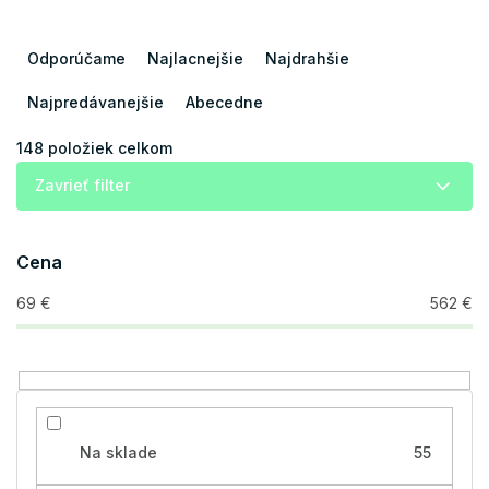
R
a
Odporúčame
Najlacnejšie
Najdrahšie
d
e
Najpredávanejšie
Abecedne
n
i
148
položiek celkom
e
Zavrieť filter
p
r
o
Cena
d
u
69
€
562
€
k
t
o
v
Na sklade
55