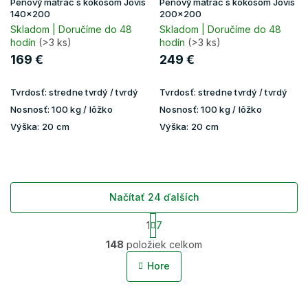
Penový matrac s kokosom Jovis
Penový matrac s kokosom Jovis
140x200
200x200
Skladom | Doručíme do 48
Skladom | Doručíme do 48
hodín
(>3 ks)
hodín
(>3 ks)
169 €
249 €
Tvrdosť:
stredne tvrdý / tvrdý
Tvrdosť:
stredne tvrdý / tvrdý
Nosnosť:
100 kg / lôžko
Nosnosť:
100 kg / lôžko
Výška:
20 cm
Výška:
20 cm
Načítať 24 ďalších
S
1
7
t
O
r
148
položiek celkom
v
á
l
n
Hore
á
k
o
d
v
a