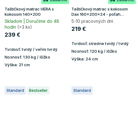
Taštičkový matrac HERA s
Taštičkový matrac s kokosom
kokosom 140x200
Dax 160x200x24 - poťah
Lavender
Skladom | Doručíme do 48
5-10 pracovných dní
hodín
(>3 ks)
219 €
239 €
Tvrdosť:
stredne tvrdý / tvrdý
Tvrdosť:
tvrdý / veľmi tvrdý
Nosnosť:
120 kg / lôžko
Nosnosť:
130 kg / lôžko
Výška:
24 cm
Výška:
21 cm
Standard
Bestseller
Standard