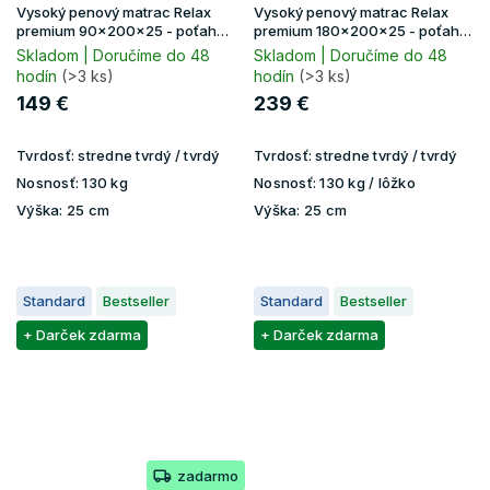
Vysoký penový matrac Relax
Vysoký penový matrac Relax
premium 90x200x25 - poťah
premium 180x200x25 - poťah
Lavender
Lavender
Skladom | Doručíme do 48
Skladom | Doručíme do 48
hodín
(>3 ks)
hodín
(>3 ks)
149 €
239 €
Tvrdosť:
stredne tvrdý / tvrdý
Tvrdosť:
stredne tvrdý / tvrdý
Nosnosť:
130 kg
Nosnosť:
130 kg / lôžko
Výška:
25 cm
Výška:
25 cm
Standard
Bestseller
Standard
Bestseller
+ Darček zdarma
+ Darček zdarma
zadarmo