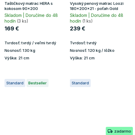
Taštičkový matrac HERA s
Vysoký penový matrac Loozi
kokosom 90x200
180x200x21 - poťah Gold
Skladom | Doručíme do 48
Skladom | Doručíme do 48
hodín
(3 ks)
hodín
(1 ks)
169 €
239 €
Tvrdosť:
tvrdý / veľmi tvrdý
Tvrdosť:
tvrdý
Nosnosť:
130 kg
Nosnosť:
120 kg / lôžko
Výška:
21 cm
Výška:
21 cm
Standard
Bestseller
Standard
zadarmo