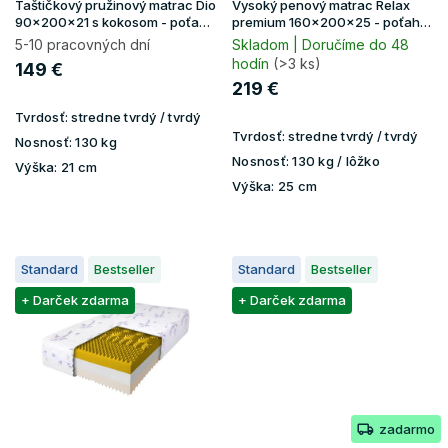
u
Taštičkový pružinový matrac Dio
Vysoký penový matrac Relax
k
90x200x21 s kokosom - poťah
premium 160x200x25 - poťah
Gold
Lavender
t
5-10 pracovných dní
Skladom | Doručíme do 48
hodín
(>3 ks)
o
149 €
v
219 €
Tvrdosť:
stredne tvrdý / tvrdý
Tvrdosť:
stredne tvrdý / tvrdý
Nosnosť:
130 kg
Nosnosť:
130 kg / lôžko
Výška:
21 cm
Výška:
25 cm
Standard
Bestseller
Standard
Bestseller
+ Darček zdarma
+ Darček zdarma
zadarmo