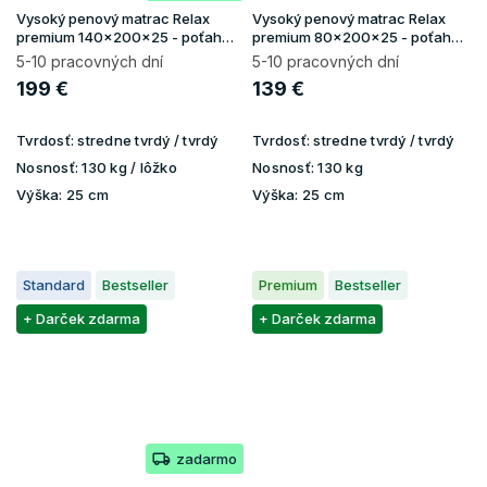
Vysoký penový matrac Relax
Vysoký penový matrac Relax
premium 140x200x25 - poťah
premium 80x200x25 - poťah
Lavender
Lavender
5-10 pracovných dní
5-10 pracovných dní
199 €
139 €
Tvrdosť:
stredne tvrdý / tvrdý
Tvrdosť:
stredne tvrdý / tvrdý
Nosnosť:
130 kg / lôžko
Nosnosť:
130 kg
Výška:
25 cm
Výška:
25 cm
Standard
Bestseller
Premium
Bestseller
+ Darček zdarma
+ Darček zdarma
zadarmo