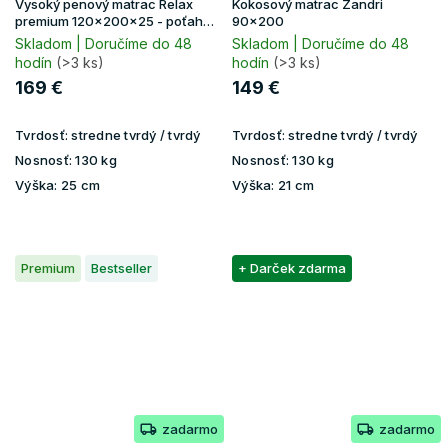
Vysoký penový matrac Relax
Kokosový matrac Zandri
premium 120x200x25 - poťah
90x200
Lavender
Skladom | Doručíme do 48
Skladom | Doručíme do 48
hodín
(>3 ks)
hodín
(>3 ks)
169 €
149 €
Tvrdosť:
stredne tvrdý / tvrdý
Tvrdosť:
stredne tvrdý / tvrdý
Nosnosť:
130 kg
Nosnosť:
130 kg
Výška:
25 cm
Výška:
21 cm
Premium
Bestseller
+ Darček zdarma
zadarmo
zadarmo