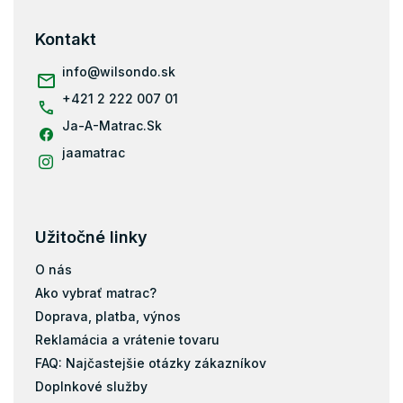
p
ä
Kontakt
t
i
info
@
wilsondo.sk
e
+421 2 222 007 01
Ja-A-Matrac.Sk
jaamatrac
Užitočné linky
O nás
Ako vybrať matrac?
Doprava, platba, výnos
Reklamácia a vrátenie tovaru
FAQ: Najčastejšie otázky zákazníkov
Doplnkové služby