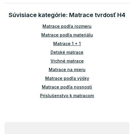
a
c
n
i
i
Súvisiace kategórie: Matrace tvrdosť H4
e
e
p
r
Matrace podľa rozmeru
v
Matrace podľa materiálu
k
y
Matrace 1 + 1
v
Detské matrace
ý
p
Vrchné matrace
i
Matrace na mieru
s
u
Matrace podľa výšky
Matrace podľa nosnosti
Príslušenstvo k matracom
Atypické matrace
Matrace ostatné
Z
á