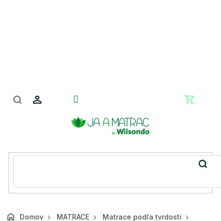
Prejsť
na
obsah
Nákupn
košík
Domov
MATRACE
Matrace podľa tvrdosti