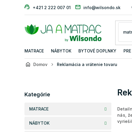
Prejsť
+421 2 222 007 01
info@wilsondo.sk
na
obsah
MATRACE
NÁBYTOK
BYTOVÉ DOPLNKY
PRE
Domov
Reklamácia a vrátenie tovaru
B
o
č
Preskočiť
Rek
n
Kategórie
kategórie
ý
p
MATRACE
Detail
a
nás, ž
n
vyrieš
NÁBYTOK
e
l