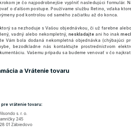
krokom je čo najpodrobnejšie vyplniť nasledujúci formulár.
ovať o ďalšom postupe. Používame službu Retino, vďaka ktore
výmeny pod kontrolou od samého začiatku až do konca.
 ktorý sa nezhoduje s Vašou objednávkou, či už farebne ale
ený, vadný alebo nekompletný,
neskladajte
ani ho inak
mech
 že Vám bola dodaná nekompletná objednávka (chýbajúci pr
hybe, bezodkladne nás kontaktujte prostredníctvom elektr
kumentáciu.
Vašemu prípadu sa budeme venovať v čo najkratš
amácia a Vrátenie tovaru
 pre vrátenie tovaru:
ilsondo s. r. o.
amričky 245
28 01 Zábiedovo