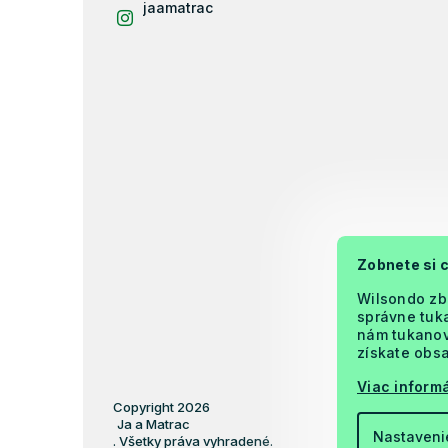
jaamatrac
Zobnete si 
Wilsondo zb
správne tuka
nám tukanova
získate obsa
Viac informá
Copyright 2026
Ja a Matrac
Nastaveni
. Všetky práva vyhradené.