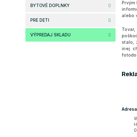
Prvým 
BYTOVÉ DOPLNKY
inform
alebo 
PRE DETI
Tovar,
VÝPREDAJ SKLADU
poškod
stalo,
inej c
fotodo
Rekl
Adresa
W
H
0