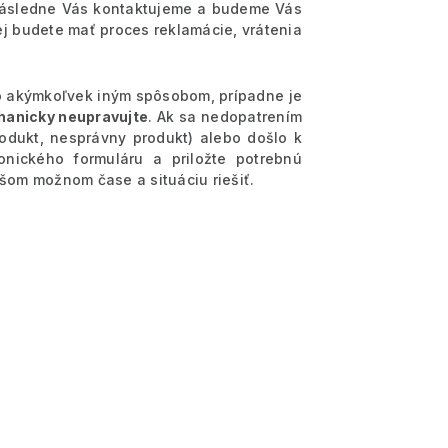
 Následne Vás kontaktujeme a budeme Vás
j budete mať proces reklamácie, vrátenia
bo akýmkoľvek iným spôsobom, prípadne je
anicky neupravujte
. Ak sa nedopatrením
odukt, nesprávny produkt) alebo došlo k
onického formuláru a priložte potrebnú
om možnom čase a situáciu riešiť.