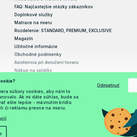
FAQ: Najčastejšie otázky zákazníkov
Doplnkové služby
Matrace na mieru
Rozdelenie: STANDARD, PREMIUM, EXCLUSIVE
Magazín
Užitočné informácie
Obchodné podmienky
Asistencia pri doručení tovaru
Nákup na splátky
Montážne návody
cookie?
Odmietnuť
Vyhlásenie o prístupnosti
iera súbory cookies, aby nám to
Podmienky ochrany osobných údajov
novalo. Ak mi dáte súhlas, bude sa
ť ešte lepšie - mávnutím krídla
h či reklamu presne na mieru.
cií
e