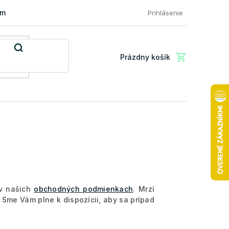
mácia a vrátenie tovaru
FAQ: Najčastejšie otázky zákazníkov
Prihlásenie
Prázdny košík
Nákupný
košík
 v našich
obchodných podmienkach
. Mrzí
 Sme Vám plne k dispozícii, aby sa prípad