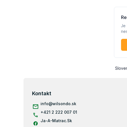
Z
á
p
Kontakt
ä
info
@
wilsondo.sk
t
i
+421 2 222 007 01
e
Ja-A-Matrac.Sk