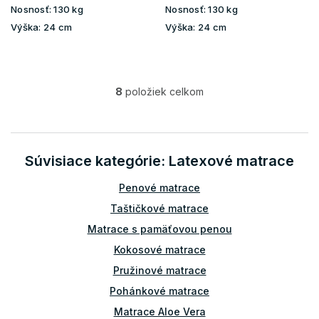
Nosnosť:
130 kg
Nosnosť:
130 kg
Výška:
24 cm
Výška:
24 cm
8
položiek celkom
O
v
l
á
d
Súvisiace kategórie: Latexové matrace
a
c
Penové matrace
i
e
Taštičkové matrace
p
Matrace s pamäťovou penou
r
v
Kokosové matrace
k
Pružinové matrace
y
v
Pohánkové matrace
ý
Matrace Aloe Vera
p