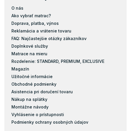
Matrace 200x160
O nás
Matrace 200x180
Ako vybrať matrac?
Matrace 200x200
Doprava, platba, výnos
Reklamácia a vrátenie tovaru
Matrace 120x184
FAQ: Najčastejšie otázky zákazníkov
Taštičky
Doplnkové služby
Pamäťová pena
Matrace na mieru
Latex
Rozdelenie: STANDARD, PREMIUM, EXCLUSIVE
Kokos
Magazín
Matrace s masážnou penou
Užitočné informácie
Matrace zo studenej peny
Obchodné podmienky
Pena
Asistencia pri doručení tovaru
Pohánkové matrace
Nákup na splátky
Montážne návody
pohankove-matrace
Vyhlásenie o prístupnosti
Pružiny
Podmienky ochrany osobných údajov
Biopena