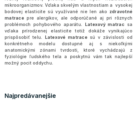
mikroorganizmov. Vďaka skvelým
vlastnostiam a vysokej
bodovej elasticite sú využívané nie len ako
zdravotné
matrace
pre alergikov, ale odporúčané aj pri rôznych
problémoch pohybového aparátu.
Latexový matrac
sa
vďaka prírodzenej elasticite totiž dokáže vynikajúco
prispôsobiť telu.
Latexové matrace
sú v závislosti od
konkrétneho modelu dostupné aj s niekoľkými
anatomickými zónami tvrdosti, ktoré vychádzajú z
fyziológie ľudského tela a poskytnú vám tak najlepší
možný pocit oddychu.
Najpredávanejšie