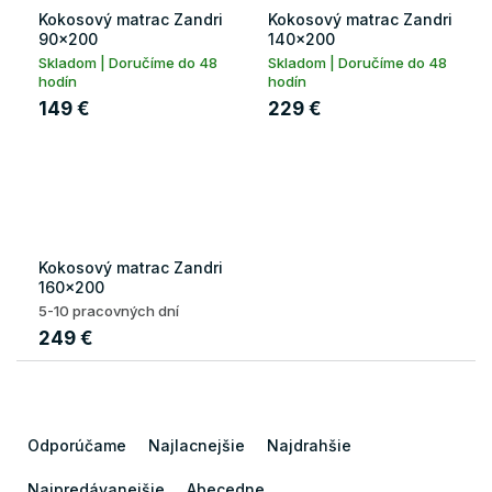
Kokosový matrac Zandri
Kokosový matrac Zandri
90x200
140x200
Skladom | Doručíme do 48
Skladom | Doručíme do 48
hodín
hodín
149 €
229 €
Kokosový matrac Zandri
160x200
5-10 pracovných dní
249 €
R
a
Odporúčame
Najlacnejšie
Najdrahšie
d
e
Najpredávanejšie
Abecedne