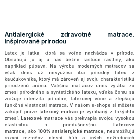
Antialergické zdravotné matrace.
inšpirované prírodou
Latex je látka, ktorá sa voľne nachádza v prírode.
Obsahujú ju aj u nás bežne rastúce rastliny, ako
napríklad púpava. Na výrobu moderných matracov sa
však dnes už nevyužíva iba prírodný latex z
kaučukovníka, ktorý má zároveň aj svoju charakteristikú
prirodzenú arómu. Väčšina matracov dnes vyrába zo
zmesi prírodného a syntetického latexu, vďaka čomu sa
znižuje intenzita prírodnej latexovej vône a zlepšujú
funkčné vlastnosti matraca. V našom e-shope si môžete
zakúpiť práve
latexový matrac
je vyrábaný z takýchto
zmesí.
Latexové matrace
vás prekvapia svojou vysokou
elasticitou a priedušnosťou.
Latexové
matrace,
ako
100% antialergické matrace,
neumožňujú
rozvoj roztočov, plesní, húb a iných nežiaducich