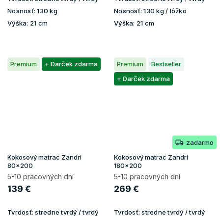
Nosnosť:
130 kg
Nosnosť:
130 kg / lôžko
Výška:
21 cm
Výška:
21 cm
Premium
+ Darček zdarma
Premium
Bestseller
+ Darček zdarma
zadarmo
Kokosový matrac Zandri
Kokosový matrac Zandri
80x200
180x200
5-10 pracovných dní
5-10 pracovných dní
139 €
269 €
Tvrdosť:
stredne tvrdý / tvrdý
Tvrdosť:
stredne tvrdý / tvrdý