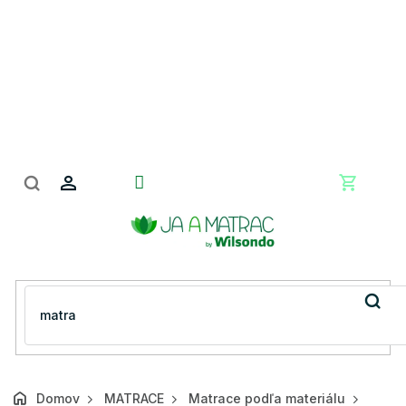
Prejsť
na
obsah
Nákupn
košík
Domov
MATRACE
Matrace podľa materiálu