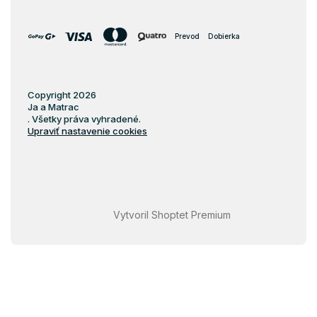
Filc
Latexové matrace 100x200
Prevod
Dobierka
Latexové matrace 200x200
Latexové matrace 70x120
Copyright 2026
Latexové matrace 80x140
Ja a Matrac
Latexové matrace 70x160
. Všetky práva vyhradené.
Upraviť nastavenie cookies
Latexové matrace 80x184
Vytvoril Shoptet Premium