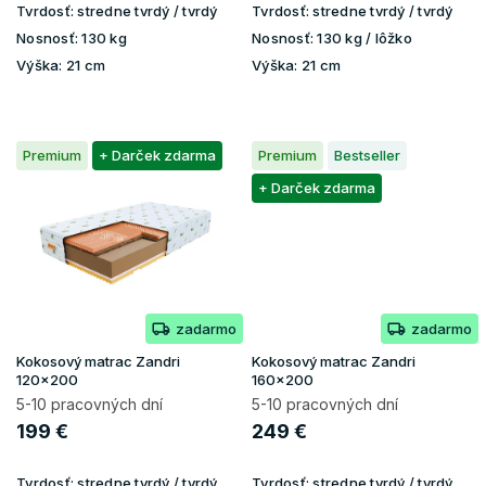
Tvrdosť:
stredne tvrdý / tvrdý
Tvrdosť:
stredne tvrdý / tvrdý
Nosnosť:
130 kg
Nosnosť:
130 kg / lôžko
Výška:
21 cm
Výška:
21 cm
Premium
+ Darček zdarma
Premium
Bestseller
+ Darček zdarma
zadarmo
zadarmo
Kokosový matrac Zandri
Kokosový matrac Zandri
120x200
160x200
5-10 pracovných dní
5-10 pracovných dní
199 €
249 €
Tvrdosť:
stredne tvrdý / tvrdý
Tvrdosť:
stredne tvrdý / tvrdý