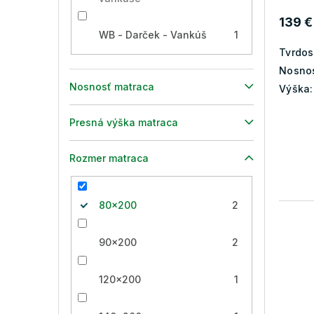
v
139 €
WB - Darček - Vankúš
1
Tvrdos
Nosnos
Nosnosť matraca
Výška:
Presná výška matraca
Rozmer matraca
80x200
2
90x200
2
120x200
1