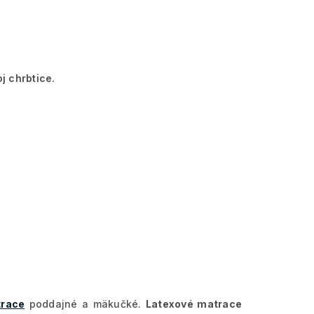
j chrbtice.
trace
poddajné a mäkučké.
Latexové matrace