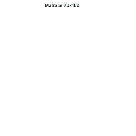
Matrace 70x160
Matrace 80x180
Matrace 80x190
Matrace 200x90
Matrace 200x140
Matrace 200x200
Pamäťová pena
Matrace s masážnou penou
Pohánkové matrace
Biopena
200
Latexové matrace 70x120
60
Latexové matrace 80x184