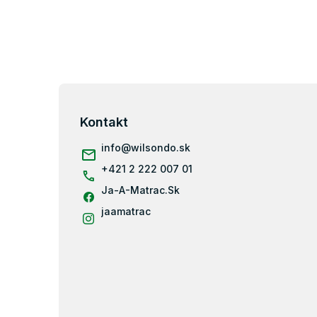
Z
á
p
Kontakt
ä
info
@
wilsondo.sk
t
i
+421 2 222 007 01
e
Ja-A-Matrac.Sk
jaamatrac