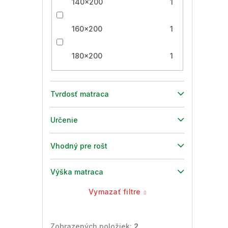
140x200
1
160x200
1
180x200
1
Tvrdosť matraca
Určenie
Vhodný pre rošt
Výška matraca
Vymazať filtre
Zobrazených položiek:
2