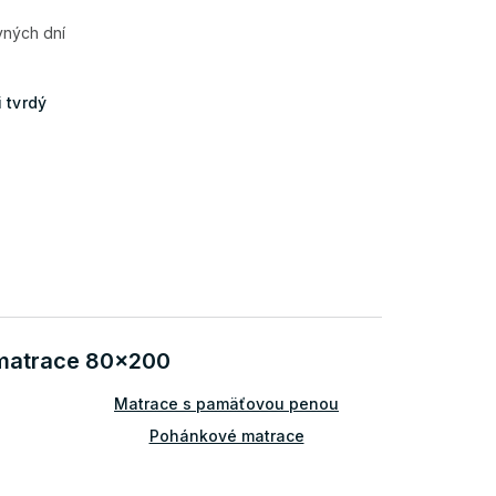
vných dní
 tvrdý
 matrace 80x200
Matrace s pamäťovou penou
Pohánkové matrace