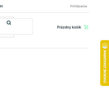
mácia a vrátenie tovaru
FAQ: Najčastejšie otázky zákazníkov
Prihlásenie
Prázdny košík
Nákupný
košík