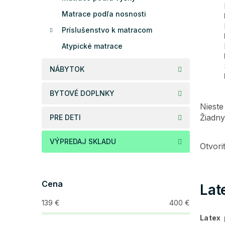
Matrace podľa nosnosti
Príslušenstvo k matracom
Atypické matrace
NÁBYTOK
BYTOVÉ DOPLNKY
Nieste
Žiadny
PRE DETI
VÝPREDAJ SKLADU
Otvor
Cena
Lat
139
€
400
€
Latex
p