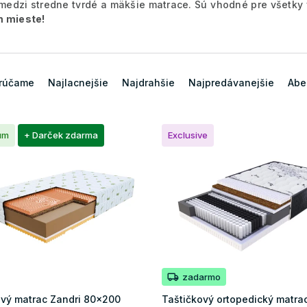
 medzi stredne tvrdé a mäkšie matrace. Sú vhodné pre všetky
 mieste!
rúčame
Najlacnejšie
Najdrahšie
Najpredávanejšie
Abe
um
+ Darček zdarma
Exclusive
zadarmo
vý matrac Zandri 80x200
Taštičkový ortopedický matra