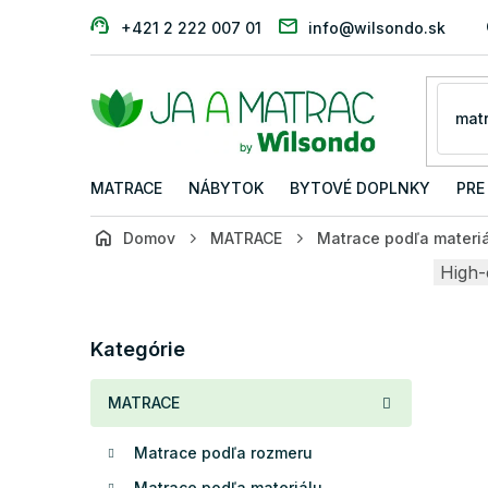
Prejsť
+421 2 222 007 01
info@wilsondo.sk
na
obsah
MATRACE
NÁBYTOK
BYTOVÉ DOPLNKY
PRE
Domov
MATRACE
Matrace podľa materi
B
High-
o
č
Preskočiť
n
Kategórie
kategórie
ý
p
MATRACE
a
n
Matrace podľa rozmeru
e
l
Matrace podľa materiálu