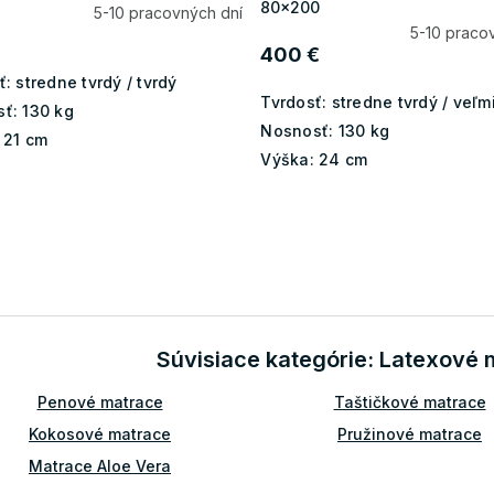
80x200
5-10 pracovných dní
5-10 praco
400 €
ť:
stredne tvrdý / tvrdý
Tvrdosť:
stredne tvrdý / veľmi
ť:
130 kg
Nosnosť:
130 kg
21 cm
Výška:
24 cm
O
v
l
á
d
Súvisiace kategórie: Latexové
a
c
Penové matrace
Taštičkové matrace
i
e
Kokosové matrace
Pružinové matrace
p
r
Matrace Aloe Vera
v