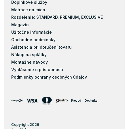
Doplnkové služby
Taštičky
Matrace na mieru
Pamäťová pena
Rozdelenie: STANDARD, PREMIUM, EXCLUSIVE
Latex
Magazín
Kokos
Užitočné informácie
Matrace s masážnou penou
Obchodné podmienky
Matrace zo studenej peny
Asistencia pri doručení tovaru
Pena
Nákup na splátky
Pohánkové matrace
Montážne návody
pohankove-matrace
Vyhlásenie o prístupnosti
Podmienky ochrany osobných údajov
Pružiny
Biopena
Filc
Prevod
Dobierka
Latexové matrace 100x200
Latexové matrace 200x200
Latexové matrace 70x120
Copyright 2026