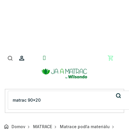
Prejsť
na
obsah
Nákupn
košík
Domov
MATRACE
Matrace podľa materiálu