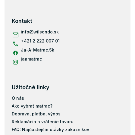
á
Matrace 90x160
p
Matrace 80x180
ä
Kontakt
Matrace 90x180
t
i
info
@
wilsondo.sk
Matrace 80x184
e
+421 2 222 007 01
Matrace 80x190
Ja-A-Matrac.Sk
Matrace 90x190
Matrace 200x80
jaamatrac
Matrace 200x90
Matrace 200x100
Matrace 200x120
Užitočné linky
Matrace 200x140
O nás
Matrace 200x160
Ako vybrať matrac?
Matrace 200x180
Doprava, platba, výnos
Matrace 200x200
Reklamácia a vrátenie tovaru
Matrace 120x184
FAQ: Najčastejšie otázky zákazníkov