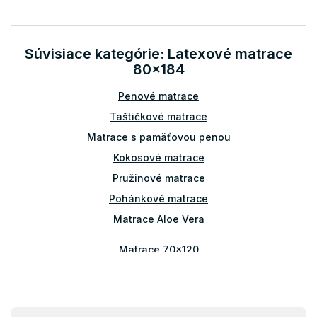
Súvisiace kategórie: Latexové matrace
80x184
Penové matrace
Taštičkové matrace
Matrace s pamäťovou penou
Kokosové matrace
Pružinové matrace
Pohánkové matrace
Matrace Aloe Vera
Matrace 70x120
Matrace 80x140
Matrace 70x160
Matrace 80x160
Z