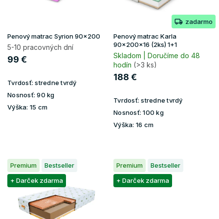
r
v
o
zadarmo
d
u
Penový matrac Syrion 90x200
Penový matrac Karla
k
90x200x16 (2ks) 1+1
5-10 pracovných dní
t
Skladom | Doručíme do 48
99 €
hodín
(>3 ks)
o
v
188 €
Tvrdosť:
stredne tvrdý
Nosnosť:
90 kg
Tvrdosť:
stredne tvrdý
Výška:
15 cm
Nosnosť:
100 kg
Výška:
16 cm
Premium
Bestseller
Premium
Bestseller
+ Darček zdarma
+ Darček zdarma