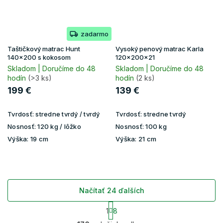
zadarmo
Taštičkový matrac Hunt
Vysoký penový matrac Karla
140x200 s kokosom
120x200x21
Skladom | Doručíme do 48
Skladom | Doručíme do 48
hodín
(>3 ks)
hodín
(2 ks)
199 €
139 €
Tvrdosť:
stredne tvrdý / tvrdý
Tvrdosť:
stredne tvrdý
Nosnosť:
120 kg / lôžko
Nosnosť:
100 kg
Výška:
19 cm
Výška:
21 cm
Načítať 24 ďalších
S
1
8
t
O
r