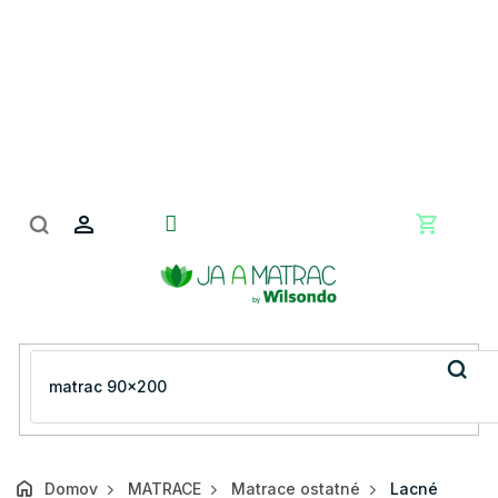
Prejsť
na
obsah
Nákupn
košík
Domov
MATRACE
Matrace ostatné
Lacné