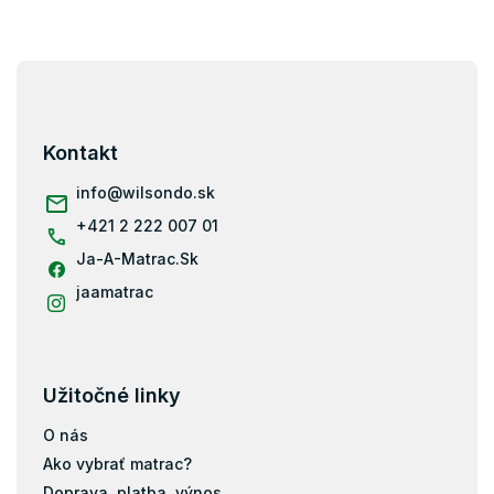
Podlahové matrace
Najpredávanejšie matrace
Z
Obojstranné matrace
á
p
Matrace na polohovateľný rošt
ä
Kontakt
Matrace na sedenie
t
Matrace na gauč
i
info
@
wilsondo.sk
e
Matrace na váľandu
+421 2 222 007 01
Klinové matrace
Ja-A-Matrac.Sk
jaamatrac
80x190
80x200
90x200
Užitočné linky
120x200
100x200
O nás
140x200
Ako vybrať matrac?
160x200
Doprava, platba, výnos