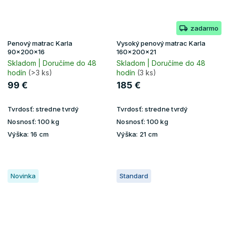
zadarmo
Penový matrac Karla
Vysoký penový matrac Karla
90x200x16
160x200x21
Skladom | Doručíme do 48
Skladom | Doručíme do 48
hodín
(>3 ks)
hodín
(3 ks)
99 €
185 €
Tvrdosť:
stredne tvrdý
Tvrdosť:
stredne tvrdý
Nosnosť:
100 kg
Nosnosť:
100 kg
Výška:
16 cm
Výška:
21 cm
Novinka
Standard