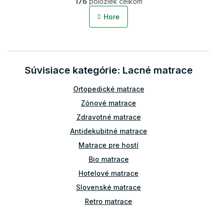
176
položiek celkom
v
á
l
n
Hore
á
k
o
d
v
a
a
c
n
i
i
Súvisiace kategórie: Lacné matrace
e
e
p
r
Ortopedické matrace
v
Zónové matrace
k
y
Zdravotné matrace
v
Antidekubitné matrace
ý
p
Matrace pre hostí
i
Bio matrace
s
u
Hotelové matrace
Slovenské matrace
Retro matrace
Prístelkové matrace