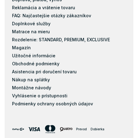
Reklamácia a vrátenie tovaru
180x200
FAQ: Najčastejšie otázky zákazníkov
90x40
Doplnkové služby
120x60
Matrace na mieru
120x70
Rozdelenie: STANDARD, PREMIUM, EXCLUSIVE
70x140
Magazín
80x140
Užitočné informácie
70x160
Obchodné podmienky
80x160
Asistencia pri doručení tovaru
90x160
Nákup na splátky
Montážne návody
80x180
Vyhlásenie o prístupnosti
90x180
Podmienky ochrany osobných údajov
80x184
90x190
200x200
Prevod
Dobierka