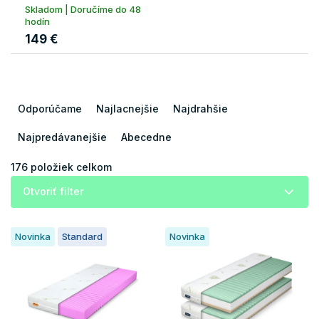
Skladom | Doručíme do 48
hodín
149 €
R
a
Odporúčame
Najlacnejšie
Najdrahšie
d
e
Najpredávanejšie
Abecedne
n
i
176
položiek celkom
e
Otvoriť filter
p
r
V
o
Novinka
Standard
Novinka
ý
d
p
u
i
k
s
t
p
o