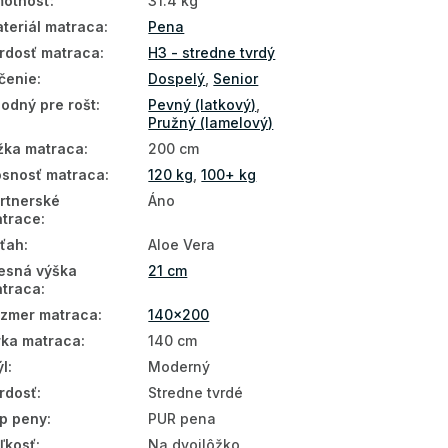
otnosť
:
31.4 kg
teriál matraca
:
Pena
rdosť matraca
:
H3 - stredne tvrdý
čenie
:
Dospelý
,
Senior
odný pre rošt
:
Pevný (latkový)
,
Pružný (lamelový)
žka matraca
:
200 cm
snosť matraca
:
120 kg
,
100+ kg
rtnerské
Áno
trace
:
ťah
:
Aloe Vera
esná výška
21 cm
traca
:
zmer matraca
:
140x200
rka matraca
:
140 cm
ýl
:
Moderný
rdosť
:
Stredne tvrdé
p peny
:
PUR pena
ľkosť
:
Na dvojlôžko