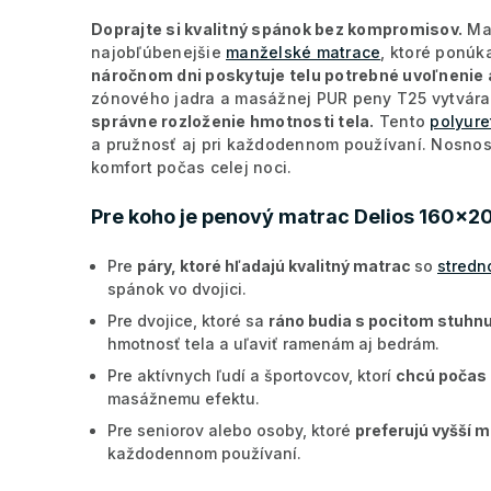
Doprajte si kvalitný spánok bez kompromisov.
Ma
najobľúbenejšie
manželské matrace
, ktoré ponúk
náročnom dni poskytuje telu potrebné uvoľnenie 
zónového jadra a masážnej PUR peny T25 vytvár
správne rozloženie hmotnosti tela.
Tento
polyure
a pružnosť aj pri každodennom používaní. Nosnos
komfort počas celej noci.
Pre koho je penový matrac Delios 160x2
Pre
páry, ktoré hľadajú kvalitný matrac
so
stredn
spánok vo dvojici.
Pre dvojice, ktoré sa
ráno budia s pocitom stuhnu
hmotnosť tela a uľaviť ramenám aj bedrám.
Pre aktívnych ľudí a športovcov, ktorí
chcú počas 
masážnemu efektu.
Pre seniorov alebo osoby, ktoré
preferujú vyšší 
každodennom používaní.