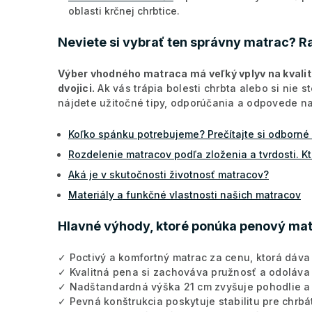
oblasti krčnej chrbtice.
Neviete si vybrať ten správny matrac? 
Výber vhodného matraca má veľký vplyv na kvalitu
dvojici.
Ak vás trápia bolesti chrbta alebo si nie s
nájdete užitočné tipy, odporúčania a odpovede na 
Koľko spánku potrebujeme? Prečítajte si odborné
Rozdelenie matracov podľa zloženia a tvrdosti. Kt
Aká je v skutočnosti životnosť matracov?
Materiály a funkčné vlastnosti našich matracov
Hlavné výhody, ktoré ponúka penový ma
✓ Poctivý a komfortný matrac za cenu, ktorá dáva
✓ Kvalitná pena si zachováva pružnosť a odoláva 
✓ Nadštandardná výška 21 cm zvyšuje pohodlie a 
✓ Pevná konštrukcia poskytuje stabilitu pre chrbát