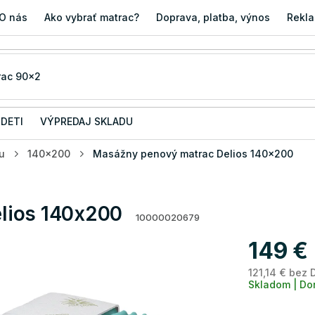
O nás
Ako vybrať matrac?
Doprava, platba, výnos
Rekla
 DETI
VÝPREDAJ SKLADU
u
140x200
Masážny penový matrac Delios 140x200
lios 140x200
10000020679
149 €
121,14 € bez
Skladom | Do