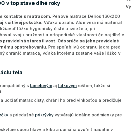
0 v top stave dlhé roky
Vý
vom kontakte s matracom.
Penové matrace Delios 160x200
 k citlivej pokožke
. Vďaka obsahu Aloe vera má materiál
žiavať lôžko hygienicky čisté a svieže aj pri
oval svoju pružnosť a ortopedické vlastnosti čo najdlhšie
o pravidelná starostlivosť. Odporúča sa jeho pravidelné
rnému opotrebovaniu.
Pre spoľahlivú ochranu jadra pred
itný chránič matraca, vďaka ktorému zostane vaše lôžko v
áciu tela
kompatibilný s
lamelovým
aj
latkovým
roštom, takže si
í.
 udržať matrac čistý, chráni ho pred vlhkosťou a predlžuje
ečky
a priedušné
prikrývky
vytvárajú ideálne podmienky pre
kytuje oporu hlavy a krku a pomáha uvoľniť napätie v