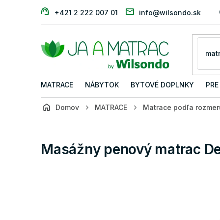
Prejsť
+421 2 222 007 01
info@wilsondo.sk
na
obsah
MATRACE
NÁBYTOK
BYTOVÉ DOPLNKY
PRE
Domov
MATRACE
Matrace podľa rozmer
Masážny penový matrac De