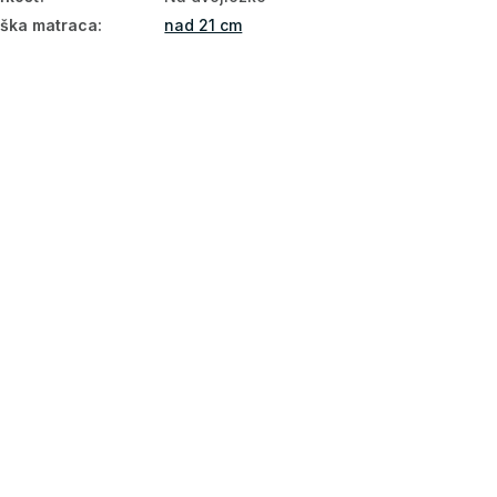
ška matraca
:
nad 21 cm