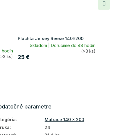
Ďalší
produkt
Plachta Jersey Reese 140x200
Skladom | Doručíme do 48 hodín
 hodín
(>3 ks)
(>3 ks)
25 €
odatočné parametre
tegória
:
Matrace 140 x 200
ruka
:
24