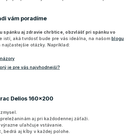
Radi vám poradíme
 spánku aj zdravie chrbtice, obzvlášť pri spánku vo
te istí, aká tvrdosť bude pre vás ideálna, na našom
blogu
najčastejšie otázky. Napríklad:
 názory
orý je pre vás najvhodnejší?
trac Delios 160x200
 zmysel.
preležaninám aj pri každodennej záťaži.
výrazne uľahčuje vstávanie.
, bedrá aj kĺby v každej polohe.