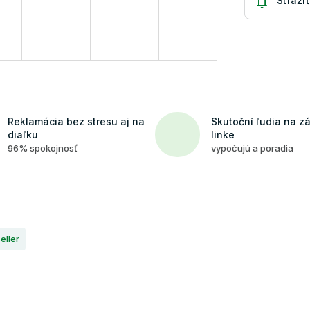
Strážiť
Reklamácia bez stresu aj na
Skutoční ľudia na z
diaľku
linke
96% spokojnosť
vypočujú a poradia
eller