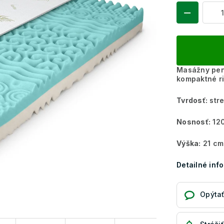
Masážny pen
kompaktné r
Tvrdosť:
stre
Nosnosť:
120
Výška:
21 cm
Detailné inf
Opýtať