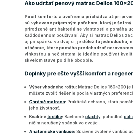
Ako udržať penový matrac Delios 160x20
Pocit komfortu a uvoľnenia prichádza už pri pr
sú
vybavené príjemným poťahom, ktorý je šetrný aj
prirodzené antibakteriálne vlastnosti a pomáha udr
každodennom používaní. Aby si matrac Delios zach
aj pri spánku vo dvojici, je
dôležitá jednoduchá, n
otáčanie, ktoré pomáha predchádzať nerovnome
vlhkosťou a nečistotami je ideálne používať kval
skvelom stave po dlhé obdobie.
Doplnky pre ešte vyšší komfort a regener
Výber vhodného roštu:
Matrac Delios 160x200 je 
môžete zvoliť riešenie podľa vlastných preferenci
Chránič matraca
:
Praktická ochrana, ktorá pomáha
jeho životnosť.
Kvalitné
textílie
:
Bavlnené
plachty
, pohodlné
obli
ničím nerušený spánok vo dvojici.
Anatomické vankúše
:
Správne zvolený vankúš pos