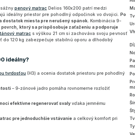
Hm
Ma
sážny
penový matrac
Delios 160x200 patrí medzi
ajú ideálny priestor pre pohodlný odpočinok vo dvojici.
Po
Tv
a dostatok miesta pre nerušený spánok.
Kombinácia 9-
Ur
a
povrch, ktorý sa prispôsobuje zaťaženiu a podporuje
Vh
tánový matrac
s výškou 21 cm si zachováva svoju pevnosť
ť do 120 kg zabezpečuje stabilnú oporu a dlhodobý
Dĺ
No
00 ideálny?
Pa
ma
ou tvrdosťou
(H3) a ocenia dostatok priestoru pre pohodlný
Po
Pr
ma
tosti
– 9-zónové jadro pomáha rovnomerne rozložiť
Ro
Ší
noci efektívne regenerovať svaly
vďaka jemnému
Št
Tv
matrac pre jednoduchšie vstávanie
a celkový komfort pri
Ty
Ve