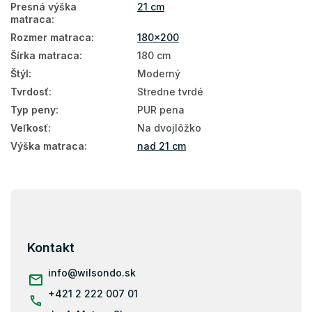
Presná výška
21 cm
matraca
:
Manželské matrace
Rozmer matraca
:
180x200
Antialergické matrace
Šírka matraca
:
180 cm
Štýl
:
Moderný
Penové matrace 180x200
Tvrdosť
:
Stredne tvrdé
Vysoké matrace 180×200
Typ peny
:
PUR pena
Matrace Aloe Vera 180x200
Veľkosť
:
Na dvojlôžko
Výška matraca
:
nad 21 cm
180x200
Matrace tvrdosť H3
Z
Tvrdé matrace 180x200
á
p
Matrace podľa nosnosti - 120 kg
ä
Kontakt
Matrace podľa nosnosti 100+ kg
t
i
info
@
wilsondo.sk
Matrace 200x180
e
+421 2 222 007 01
Pena