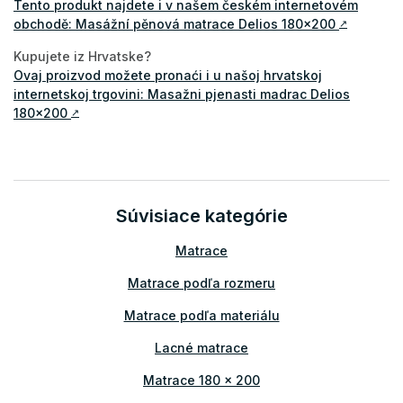
Tento produkt najdete i v našem českém internetovém
obchodě: Masážní pěnová matrace Delios 180x200
↗
Kupujete iz Hrvatske?
Ovaj proizvod možete pronaći i u našoj hrvatskoj
internetskoj trgovini: Masažni pjenasti madrac Delios
180x200
↗
Súvisiace kategórie
Matrace
Matrace podľa rozmeru
Matrace podľa materiálu
Lacné matrace
Matrace 180 x 200