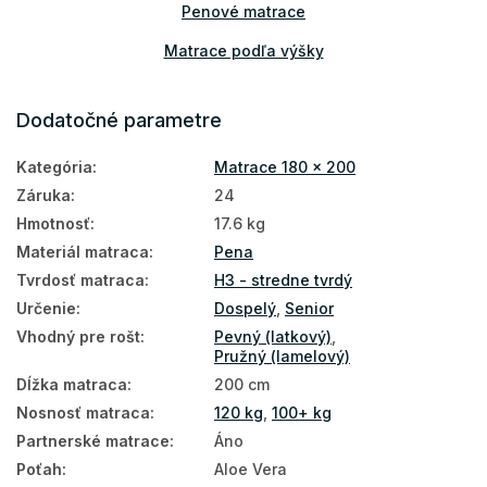
Penové matrace
Matrace podľa výšky
Matrace podľa nosnosti
Dodatočné parametre
Vysoké matrace
Kategória
:
Matrace 180 x 200
Matrace Aloe Vera
Záruka
:
24
Matrace PUR pena
Hmotnosť
:
17.6 kg
Podlahové matrace
Materiál matraca
:
Pena
Tvrdosť matraca
:
H3 - stredne tvrdý
Matrace na zem
Určenie
:
Dospelý
,
Senior
Matrace na polohovateľný rošt
Vhodný pre rošt
:
Pevný (latkový)
,
Pružný (lamelový)
Matrace podľa tvrdosti
Dĺžka matraca
:
200 cm
Tvrdé matrace
Nosnosť matraca
:
120 kg
,
100+ kg
Partnerské matrace
:
Áno
Zónové matrace
Poťah
:
Aloe Vera
Veľké matrace