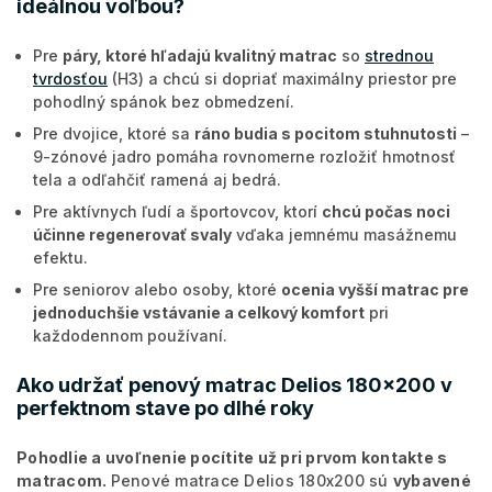
ideálnou voľbou?
Pre
páry, ktoré hľadajú kvalitný matrac
so
strednou
tvrdosťou
(H3) a chcú si dopriať maximálny priestor pre
pohodlný spánok bez obmedzení.
Pre dvojice, ktoré sa
ráno budia s pocitom stuhnutosti
–
9-zónové jadro pomáha rovnomerne rozložiť hmotnosť
tela a odľahčiť ramená aj bedrá.
Pre aktívnych ľudí a športovcov, ktorí
chcú počas noci
účinne regenerovať svaly
vďaka jemnému masážnemu
efektu.
Pre seniorov alebo osoby, ktoré
ocenia vyšší matrac pre
jednoduchšie vstávanie a celkový komfort
pri
každodennom používaní.
Ako udržať penový matrac Delios 180x200 v
perfektnom stave po dlhé roky
Pohodlie a uvoľnenie pocítite už pri prvom kontakte s
matracom.
Penové matrace Delios 180x200 sú
vybavené