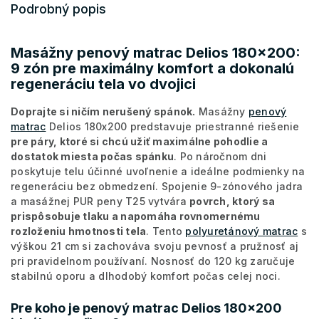
Podrobný popis
Masážny penový matrac Delios 180x200:
9 zón pre maximálny komfort a dokonalú
regeneráciu tela vo dvojici
Doprajte si ničím nerušený spánok.
Masážny
penový
matrac
Delios 180x200 predstavuje priestranné riešenie
pre páry, ktoré si chcú užiť maximálne pohodlie a
dostatok miesta počas spánku
. Po náročnom dni
poskytuje telu účinné uvoľnenie a ideálne podmienky na
regeneráciu bez obmedzení. Spojenie 9-zónového jadra
a masážnej PUR peny T25 vytvára
povrch, ktorý sa
prispôsobuje tlaku a napomáha rovnomernému
rozloženiu hmotnosti tela
. Tento
polyuretánový matrac
s
výškou 21 cm si zachováva svoju pevnosť a pružnosť aj
pri pravidelnom používaní. Nosnosť do 120 kg zaručuje
stabilnú oporu a dlhodobý komfort počas celej noci.
Pre koho je penový matrac Delios 180x200