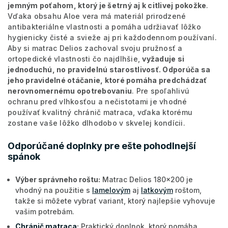
jemným poťahom, ktorý je šetrný aj k citlivej pokožke
.
Vďaka obsahu Aloe vera má materiál prirodzené
antibakteriálne vlastnosti a pomáha udržiavať lôžko
hygienicky čisté a svieže aj pri každodennom používaní.
Aby si matrac Delios zachoval svoju pružnosť a
ortopedické vlastnosti čo najdlhšie,
vyžaduje si
jednoduchú, no pravidelnú starostlivosť. Odporúča sa
jeho pravidelné otáčanie, ktoré pomáha predchádzať
nerovnomernému opotrebovaniu
. Pre spoľahlivú
ochranu pred vlhkosťou a nečistotami je vhodné
používať kvalitný chránič matraca, vďaka ktorému
zostane vaše lôžko dlhodobo v skvelej kondícii.
Odporúčané doplnky pre ešte pohodlnejší
spánok
Výber správneho roštu:
Matrac Delios 180x200 je
vhodný na použitie s
lamelovým
aj
latkovým
roštom,
takže si môžete vybrať variant, ktorý najlepšie vyhovuje
vašim potrebám.
Chránič matraca
:
Praktický doplnok, ktorý pomáha