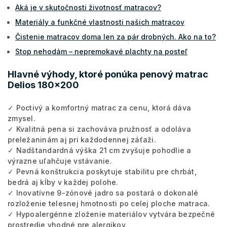
Aká je v skutočnosti životnosť matracov?
Materiály a funkčné vlastnosti našich matracov
Čistenie matracov doma len za pár drobných. Ako na to?
Stop nehodám – nepremokavé plachty na posteľ
Hlavné výhody, ktoré ponúka penový matrac
Delios 180x200
✓ Poctivý a komfortný matrac za cenu, ktorá dáva
zmysel.
✓ Kvalitná pena si zachováva pružnosť a odoláva
preležaninám aj pri každodennej záťaži.
✓ Nadštandardná výška 21 cm zvyšuje pohodlie a
výrazne uľahčuje vstávanie.
✓ Pevná konštrukcia poskytuje stabilitu pre chrbát,
bedrá aj kĺby v každej polohe.
✓ Inovatívne 9-zónové jadro sa postará o dokonalé
rozloženie telesnej hmotnosti po celej ploche matraca.
✓ Hypoalergénne zloženie materiálov vytvára bezpečné
prostredie vhodné pre alergikov.