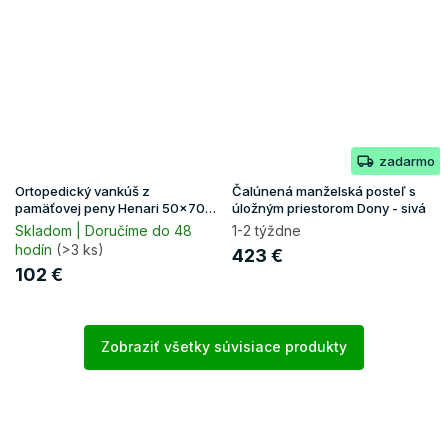
zadarmo
Ortopedický vankúš z
Čalúnená manželská posteľ s
pamäťovej peny Henari 50x70
úložným priestorom Dony - sivá
(2ks) 1+1
Skladom | Doručíme do 48
1-2 týždne
hodín
(>3 ks)
423 €
102 €
Zobraziť všetky súvisiace produkty