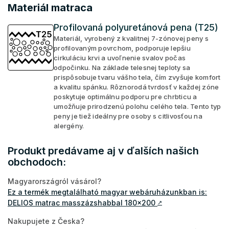
Materiál matraca
Profilovaná polyuretánová pena (T25)
Materiál, vyrobený z kvalitnej 7-zónovej peny s
profilovaným povrchom, podporuje lepšiu
cirkuláciu krvi a uvoľnenie svalov počas
odpočinku. Na základe telesnej teploty sa
prispôsobuje tvaru vášho tela, čím zvyšuje komfort
a kvalitu spánku. Rôznorodá tvrdosť v každej zóne
poskytuje optimálnu podporu pre chrbticu a
umožňuje prirodzenú polohu celého tela. Tento typ
peny je tiež ideálny pre osoby s citlivosťou na
alergény.
Produkt predávame aj v ďalších našich
obchodoch:
Magyarországról vásárol?
Ez a termék megtalálható magyar webáruházunkban is:
DELIOS matrac masszázshabbal 180x200
↗
Nakupujete z Česka?