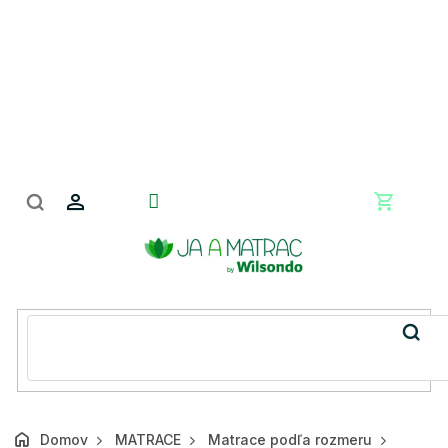
Prejsť
na
obsah
Nákupn
košík
Domov
MATRACE
Matrace podľa rozmeru