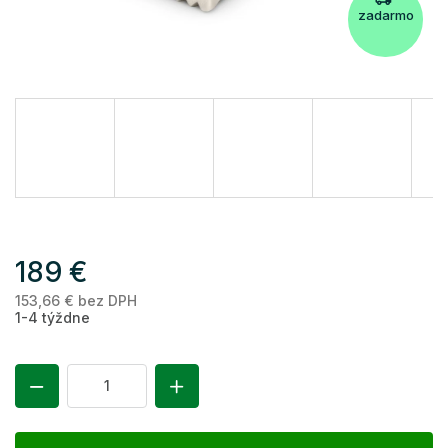
zadarmo
189 €
153,66 € bez DPH
Je
1-4 týždne
ce