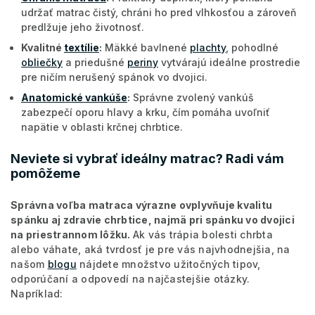
udržať matrac čistý, chráni ho pred vlhkosťou a zároveň
predlžuje jeho životnosť.
Kvalitné
textílie
:
Mäkké bavlnené
plachty
, pohodlné
obliečky
a priedušné
periny
vytvárajú ideálne prostredie
pre ničím nerušený spánok vo dvojici.
Anatomické vankúše
:
Správne zvolený vankúš
zabezpečí oporu hlavy a krku, čím pomáha uvoľniť
napätie v oblasti krčnej chrbtice.
Neviete si vybrať ideálny matrac? Radi vám
pomôžeme
Správna voľba matraca výrazne ovplyvňuje kvalitu
spánku aj zdravie chrbtice, najmä pri spánku vo dvojici
na priestrannom lôžku.
Ak vás trápia bolesti chrbta
alebo váhate, aká tvrdosť je pre vás najvhodnejšia, na
našom
blogu
nájdete množstvo užitočných tipov,
odporúčaní a odpovedí na najčastejšie otázky.
Napríklad: