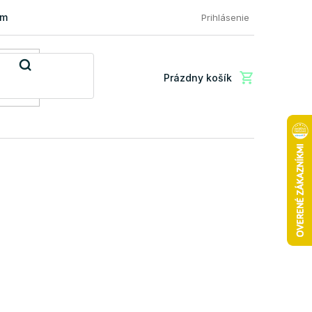
mácia a vrátenie tovaru
FAQ: Najčastejšie otázky zákazníkov
Prihlásenie
Prázdny košík
Nákupný
košík