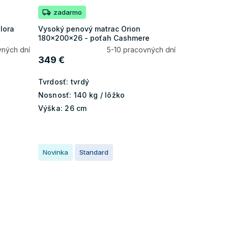
zadarmo
lora
Vysoký penový matrac Orion
180x200x26 - poťah Cashmere
vných dní
5-10 pracovných dní
349 €
Tvrdosť:
tvrdý
Nosnosť:
140 kg / lôžko
Výška:
26 cm
Novinka
Standard