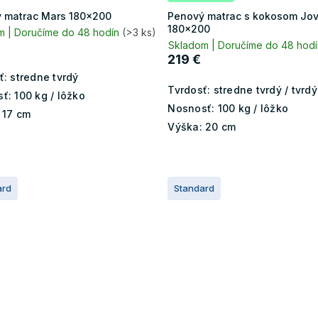
 matrac Mars 180x200
Penový matrac s kokosom Jov
180x200
m | Doručíme do 48 hodín
(>3 ks)
Skladom | Doručíme do 48 hod
219 €
ť:
stredne tvrdý
Tvrdosť:
stredne tvrdý / tvrdý
ť:
100 kg / lôžko
Nosnosť:
100 kg / lôžko
17 cm
Výška:
20 cm
ard
Standard