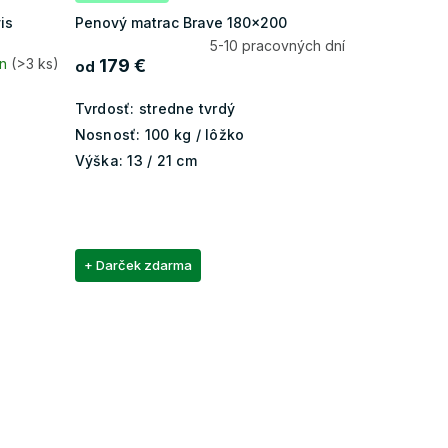
is
Penový matrac Brave 180x200
5-10 pracovných dní
ín
(>3 ks)
179 €
od
Tvrdosť:
stredne tvrdý
Nosnosť:
100 kg / lôžko
Výška:
13 / 21 cm
+ Darček zdarma