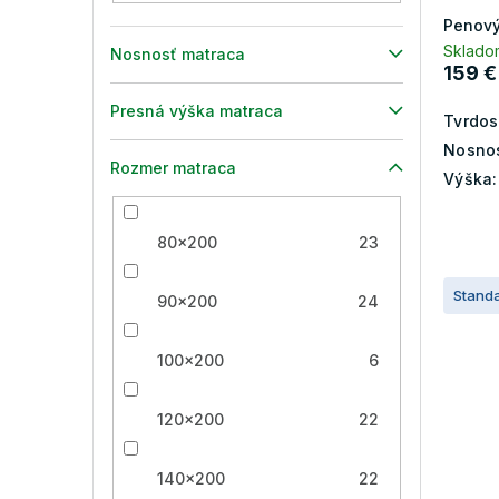
Penový
Sklado
Nosnosť matraca
159 €
Presná výška matraca
Tvrdos
Nosnos
Rozmer matraca
Výška:
80x200
23
Stand
90x200
24
100x200
6
120x200
22
140x200
22