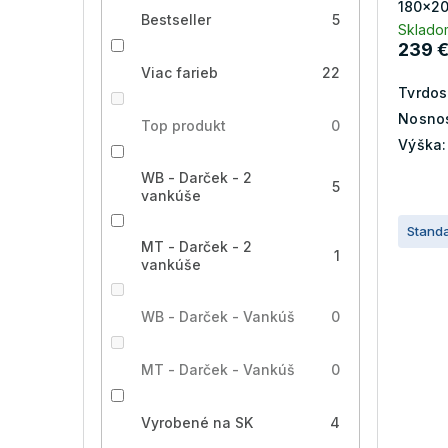
180x20
v
Bestseller
5
Sklado
239 
Viac farieb
22
Tvrdos
Nosnos
Top produkt
0
Výška:
WB - Darček - 2
5
vankúše
Stand
MT - Darček - 2
1
vankúše
WB - Darček - Vankúš
0
MT - Darček - Vankúš
0
Vyrobené na SK
4