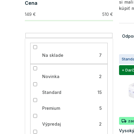
si mal
Cena
kúpiť 
149
€
510
€
R
a
Odpo
d
e
V
n
Na sklade
7
Stand
ý
i
p
e
+ Dar
i
p
Novinka
2
s
r
p
o
Standard
15
r
d
o
u
d
k
Premium
5
u
t
k
o
za
Výpredaj
2
t
v
Vysoký
o