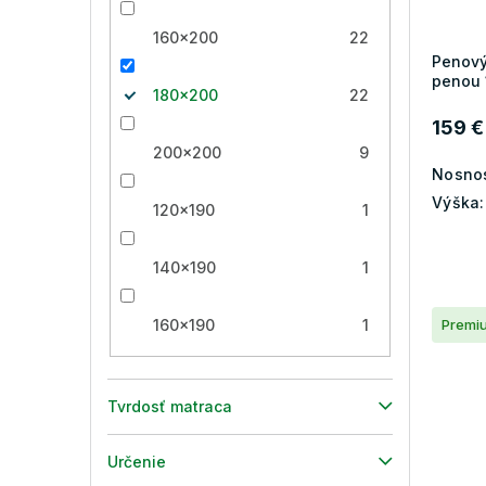
160x200
22
Penový
penou
180x200
22
159 €
200x200
9
Nosnos
Výška:
120x190
1
140x190
1
160x190
1
Premi
Tvrdosť matraca
Určenie