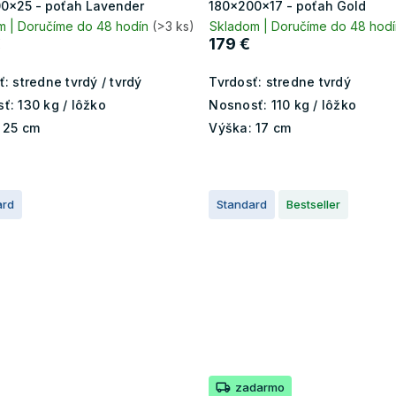
0x25 - poťah Lavender
180x200x17 - poťah Gold
m | Doručíme do 48 hodín
(>3 ks)
Skladom | Doručíme do 48 hod
€
179 €
ť:
stredne tvrdý / tvrdý
Tvrdosť:
stredne tvrdý
ť:
130 kg / lôžko
Nosnosť:
110 kg / lôžko
25 cm
Výška:
17 cm
ard
Standard
Bestseller
zadarmo