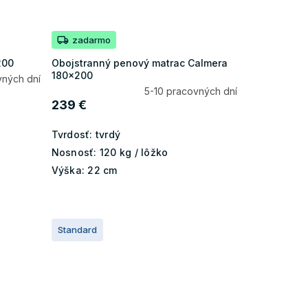
zadarmo
200
Obojstranný penový matrac Calmera
180x200
vných dní
5-10 pracovných dní
239 €
Tvrdosť:
tvrdý
Nosnosť:
120 kg / lôžko
Výška:
22 cm
Standard