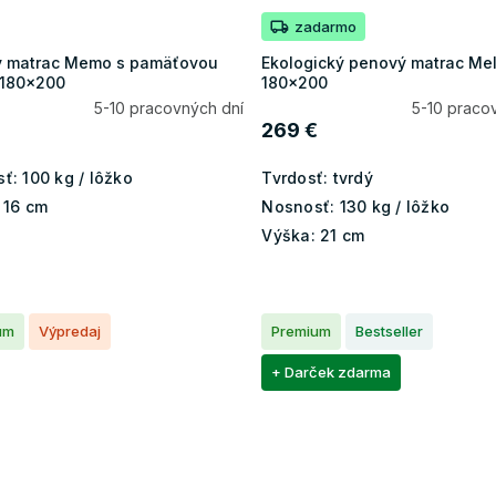
zadarmo
 matrac Memo s pamäťovou
Ekologický penový matrac Mel
 180x200
180x200
5-10 pracovných dní
5-10 praco
269 €
ť:
100 kg / lôžko
Tvrdosť:
tvrdý
16 cm
Nosnosť:
130 kg / lôžko
Výška:
21 cm
um
Výpredaj
Premium
Bestseller
+ Darček zdarma