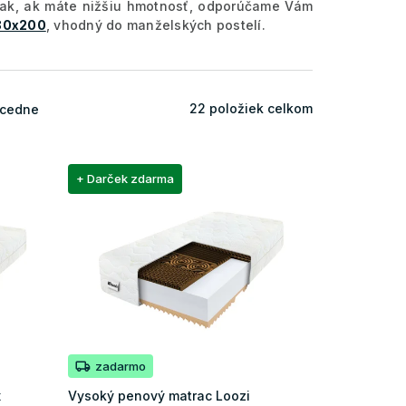
pak, ak máte nižšiu hmotnosť, odporúčame Vám
80x200
, vhodný do manželských postelí.
22
položiek celkom
cedne
+ Darček zdarma
zadarmo
x
Vysoký penový matrac Loozi