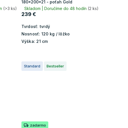
180x200x21 - poťah Gold
ín
(>3 ks)
Skladom | Doručíme do 48 hodín
(2 ks)
239 €
Tvrdosť:
tvrdý
Nosnosť:
120 kg / lôžko
Výška:
21 cm
Standard
Bestseller
zadarmo