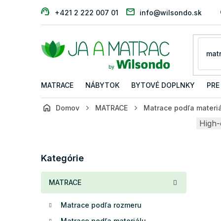
Prejsť
+421 2 222 007 01
info@wilsondo.sk
na
obsah
MATRACE
NÁBYTOK
BYTOVÉ DOPLNKY
PRE
Domov
MATRACE
Matrace podľa materi
B
High-
o
č
Preskočiť
n
Kategórie
kategórie
ý
p
MATRACE
a
n
Matrace podľa rozmeru
e
l
Matrace podľa materiálu