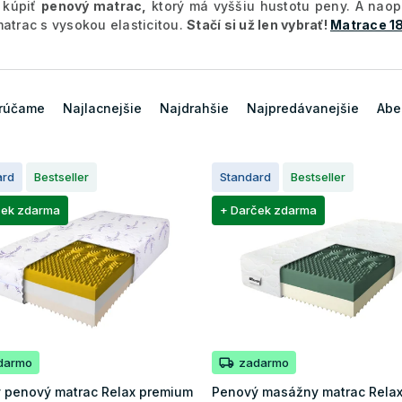
i kúpiť
penový matrac,
ktorý má vyššiu hustotu peny. A nao
matrac s vysokou elasticitou.
Stačí si už len vybrať!
Matrace 1
rúčame
Najlacnejšie
Najdrahšie
Najpredávanejšie
Abe
ard
Bestseller
Standard
Bestseller
ček zdarma
+ Darček zdarma
darmo
zadarmo
 penový matrac Relax premium
Penový masážny matrac Rela