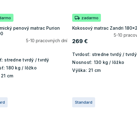
darmo
zadarmo
mický penový matrac Purion
Kokosový matrac Zandri 180x
00
5-10 praco
5-10 pracovných dní
269 €
Tvrdosť:
stredne tvrdý / tvrdý
ť:
stredne tvrdý / tvrdý
Nosnosť:
130 kg / lôžko
ť:
180 kg / lôžko
Výška:
21 cm
21 cm
ard
Standard