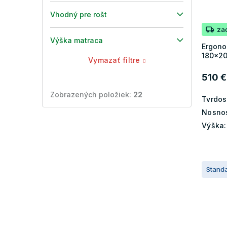
Vhodný pre rošt
za
Výška matraca
Ergono
180x2
Vymazať filtre
510 €
Zobrazených položiek:
22
Tvrdos
Nosnos
Výška:
Stand