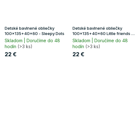
Detské bavlnené obliečky
Detské bavlnené obliečky
100x135+40x60 - Sleepy Dots
100x135+40x60 Little friends -
modrá
Skladom | Doručíme do 48
Skladom | Doručíme do 48
hodín
(>3 ks)
hodín
(>3 ks)
22 €
22 €