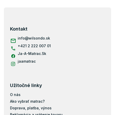
i
s
Z
u
á
p
ä
Kontakt
t
i
info
@
wilsondo.sk
e
+421 2 222 007 01
Ja-A-Matrac.Sk
jaamatrac
Užitočné linky
O nás
Ako vybrať matrac?
Doprava, platba, výnos
Reklamácia a vrátenie tovaru