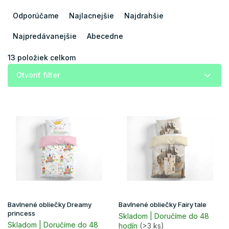
R
a
Odporúčame
Najlacnejšie
Najdrahšie
d
e
Najpredávanejšie
Abecedne
n
i
13
položiek celkom
e
Otvoriť filter
p
r
V
o
ý
d
p
u
i
k
s
t
p
o
r
v
o
d
u
Bavlnené obliečky Dreamy
Bavlnené obliečky Fairy tale
k
princess
Skladom | Doručíme do 48
t
Skladom | Doručíme do 48
hodín
(>3 ks)