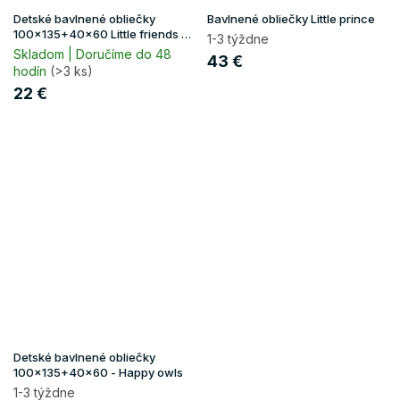
Detské bavlnené obliečky
Bavlnené obliečky Little prince
100x135+40x60 Little friends -
1-3 týždne
zelená
Skladom | Doručíme do 48
43 €
hodín
(>3 ks)
22 €
Detské bavlnené obliečky
100x135+40x60 - Happy owls
1-3 týždne