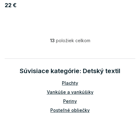
22 €
13
položiek celkom
O
v
l
á
d
Súvisiace kategórie: Detský textil
a
c
Plachty
i
e
Vankúše a vankúšiky
p
Periny
r
v
Posteľné obliečky
k
y
v
ý
p