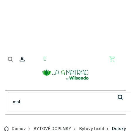
Prejsť
na
obsah
Nákupn
košík
Domov
BYTOVÉ DOPLNKY
Bytový textil
Detský