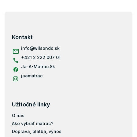
Z
á
p
ä
Kontakt
t
i
info
@
wilsondo.sk
e
+421 2 222 007 01
Ja-A-Matrac.Sk
jaamatrac
Užitočné linky
O nás
Ako vybrať matrac?
Doprava, platba, výnos