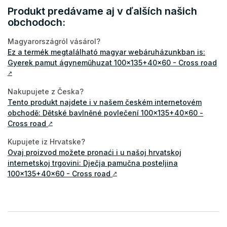
Produkt predávame aj v ďalších našich
obchodoch:
Magyarországról vásárol?
Ez a termék megtalálható magyar webáruházunkban is:
Gyerek pamut ágyneműhuzat 100x135+40x60 - Cross road
↗
Nakupujete z Česka?
Tento produkt najdete i v našem českém internetovém
obchodě: Dětské bavlněné povlečení 100x135+40x60 -
Cross road
↗
Kupujete iz Hrvatske?
Ovaj proizvod možete pronaći i u našoj hrvatskoj
internetskoj trgovini: Dječja pamučna posteljina
100x135+40x60 - Cross road
↗