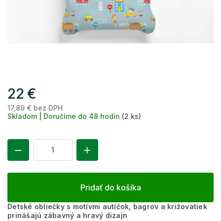
22 €
17,89 € bez DPH
Je
Skladom | Doručíme do 48 hodín
(2 ks)
ce
Pridať do košíka
Detské obliečky s motívmi autíčok, bagrov a križovatiek
prinášajú zábavný a hravý dizajn