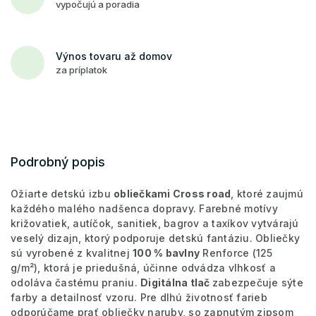
vypočujú a poradia
Výnos tovaru až domov
za príplatok
Podrobný popis
Ožiarte detskú izbu
obliečkami Cross road
, ktoré zaujmú
každého malého nadšenca dopravy. Farebné motívy
križovatiek, autíčok, sanitiek, bagrov a taxíkov vytvárajú
veselý dizajn, ktorý podporuje detskú fantáziu. Obliečky
sú vyrobené z kvalitnej
100 % bavlny
Renforce (125
g/m²), ktorá je priedušná, účinne odvádza vlhkosť a
odoláva častému praniu.
Digitálna tlač
zabezpečuje sýte
farby a detailnosť vzoru. Pre dlhú životnosť farieb
odporúčame prať obliečky naruby, so zapnutým zipsom