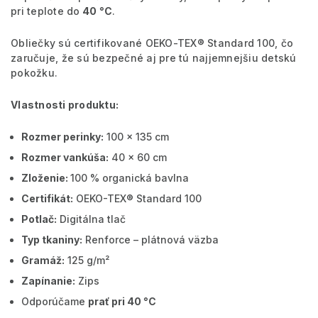
pri teplote do
40 °C
.
Obliečky sú certifikované OEKO-TEX® Standard 100, čo
zaručuje, že sú bezpečné aj pre tú najjemnejšiu detskú
pokožku.
Vlastnosti produktu:
Rozmer perinky:
100 x 135 cm
Rozmer vankúša:
40 x 60 cm
Zloženie:
100 % organická bavlna
Certifikát:
OEKO-TEX® Standard 100
Potlač:
Digitálna tlač
Typ tkaniny:
Renforce – plátnová väzba
Gramáž:
125 g/m²
Zapínanie:
Zips
Odporúčame
prať pri 40 °C