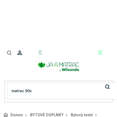
Prejsť
na
obsah
Nákupn
košík
Domov
BYTOVÉ DOPLNKY
Bytový textil