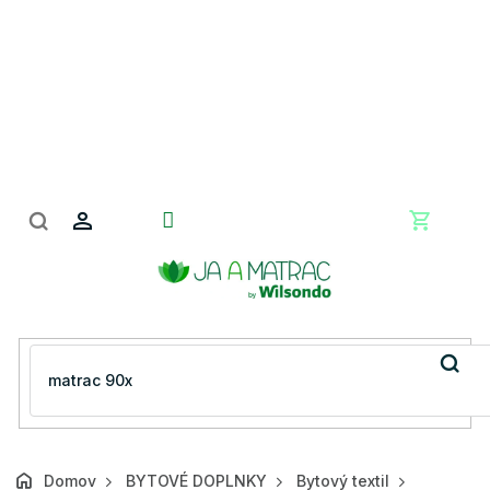
Prejsť
na
obsah
Nákupn
košík
Domov
BYTOVÉ DOPLNKY
Bytový textil