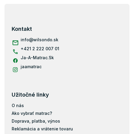
d
Z
a
á
c
p
i
e
ä
Kontakt
p
t
r
i
info
@
wilsondo.sk
v
e
k
+421 2 222 007 01
y
Ja-A-Matrac.Sk
v
ý
jaamatrac
p
i
s
u
Užitočné linky
O nás
Ako vybrať matrac?
Doprava, platba, výnos
Reklamácia a vrátenie tovaru