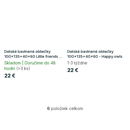
Detské bavlnené obliečky
Detské bavlnené obliečky
100x135+40x60 Little friends -
100x135+40x60 - Happy owls
zelená
Skladom | Doručíme do 48
1-3 týždne
hodín
(>3 ks)
22 €
22 €
6
položiek celkom
O
v
l
á