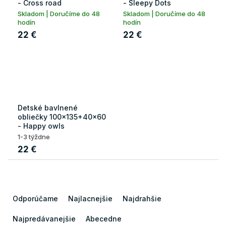
- Cross road
- Sleepy Dots
Skladom | Doručíme do 48
Skladom | Doručíme do 48
hodín
hodín
22 €
22 €
Detské bavlnené
obliečky 100x135+40x60
- Happy owls
1-3 týždne
22 €
R
a
Odporúčame
Najlacnejšie
Najdrahšie
d
e
Najpredávanejšie
Abecedne