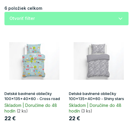
n
i
6
položiek celkom
e
Otvoriť filter
p
r
V
o
ý
d
p
u
i
k
s
t
p
o
r
v
o
d
u
Detské bavlnené obliečky
Detské bavlnené obliečky
k
100x135+40x60 - Cross road
100x135+40x60 - Shiny stars
t
Skladom | Doručíme do 48
Skladom | Doručíme do 48
hodín
(2 ks)
hodín
(3 ks)
o
v
22 €
22 €