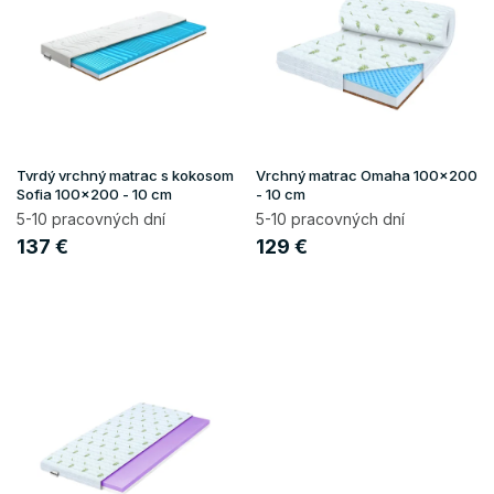
p
u
i
k
s
t
p
o
r
v
o
d
u
Tvrdý vrchný matrac s kokosom
Vrchný matrac Omaha 100x200
k
Sofia 100x200 - 10 cm
- 10 cm
t
5-10 pracovných dní
5-10 pracovných dní
o
137 €
129 €
v