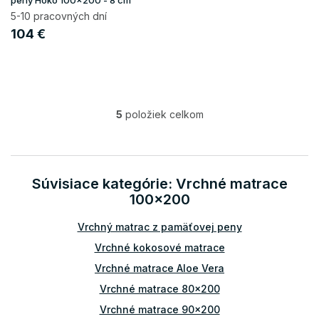
peny Hoko 100x200 - 8 cm
5-10 pracovných dní
104 €
5
položiek celkom
O
v
l
á
d
Súvisiace kategórie: Vrchné matrace
a
100x200
c
i
Vrchný matrac z pamäťovej peny
e
p
Vrchné kokosové matrace
r
v
Vrchné matrace Aloe Vera
k
Vrchné matrace 80x200
y
v
Vrchné matrace 90x200