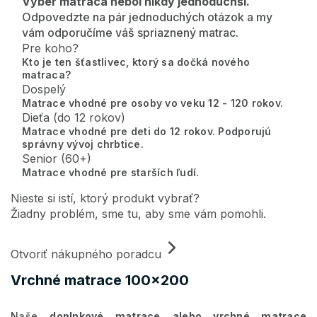
Výber matraca nebol nikdy jednoduchší.
Odpovedzte na pár jednoduchých otázok a my
vám odporučíme váš spriaznený matrac.
Pre koho?
Kto je ten šťastlivec, ktorý sa dočká nového
matraca?
Dospelý
Matrace vhodné pre osoby vo veku 12 - 120 rokov.
Dieťa (do 12 rokov)
Matrace vhodné pre deti do 12 rokov. Podporujú
správny vývoj chrbtice.
Senior (60+)
Matrace vhodné pre starších ľudí.
Nieste si istí, ktorý produkt vybrať?
Žiadny problém, sme tu, aby sme vám pomohli.
Otvoriť nákupného poradcu
Vrchné matrace 100x200
Naše
doplnkové matrace
alebo vrchné matrace