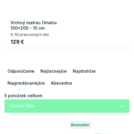
Vrchný matrac Omaha
100x200 - 10 cm
5-10 pracovných dní
129 €
R
a
Odporúčame
Najlacnejšie
Najdrahšie
d
e
Najpredávanejšie
Abecedne
n
i
5
položiek celkom
e
Otvoriť filter
p
r
V
o
Bestseller
ý
d