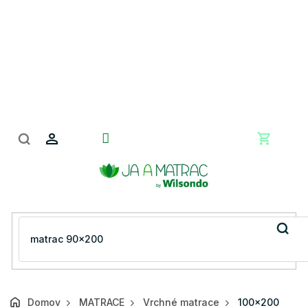
Prejsť
na
obsah
Nákupn
košík
Domov
MATRACE
Vrchné matrace
100x200