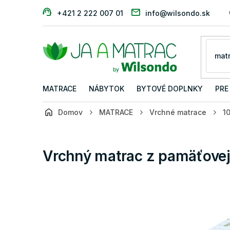
Prejsť
+421 2 222 007 01
info@wilsondo.sk
na
obsah
MATRACE
NÁBYTOK
BYTOVÉ DOPLNKY
PRE
Domov
MATRACE
Vrchné matrace
1
Vrchný matrac z pamäťovej