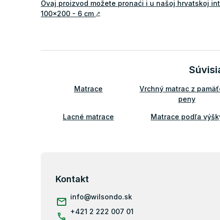
Ovaj proizvod možete pronaći i u našoj hrvatskoj i
100x200 - 6 cm
↗
Súvisi
Matrace
Vrchný matrac z pamäť
peny
Lacné matrace
Matrace podľa výšk
Prístelkové matrace
Obojstranné matrac
Matrace na váľandu
Z
á
100x200
Tenké matrace 100x
p
Kontakt
ä
info
@
wilsondo.sk
t
i
+421 2 222 007 01