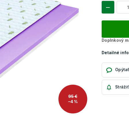
Doplnkový m
Detailné inf
Opýtať
Strážiť
95 €
–4 %