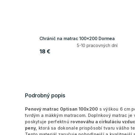
Chránič na matrac 100x200 Dormea
5-10 pracovných dní
18 €
Podrobný popis
Penový matrac Optisan 100x200
s výškou 6 cm po
tvrdým a mäkkým matracom. Doplnkový matrac je v
poskytuje perfektnú
rovnováhu a cirkuláciu vzdu
peny,
ktorá sa dokonale prispôsobí tvaru vášho te
Tento materiál zaručuje pohodlnejší a kvalitnejš