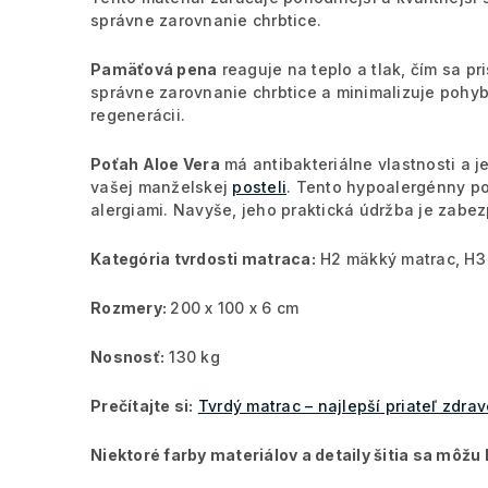
správne zarovnanie chrbtice.
Pamäťová pena
reaguje na teplo a tlak, čím sa p
správne zarovnanie chrbtice a minimalizuje pohy
regenerácii.
Poťah Aloe Vera
má antibakteriálne vlastnosti a j
vašej manželskej
posteli
. Tento hypoalergénny po
alergiami. Navyše, jeho praktická údržba je za
Kategória tvrdosti matraca:
H2 mäkký matrac, H3 
Rozmery:
200 x 100 x 6 cm
Nosnosť:
130 kg
Prečítajte si:
Tvrdý matrac – najlepší priateľ zdrav
Niektoré farby materiálov a detaily šitia sa môžu lí