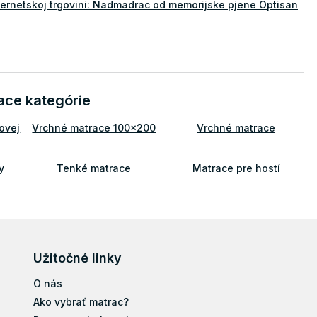
nternetskoj trgovini: Nadmadrac od memorijske pjene Optisan
ace kategórie
ovej
Vrchné matrace 100x200
Vrchné matrace
y
Tenké matrace
Matrace pre hostí
e
Matrace na sedenie
Matrace na gauč
200
Vrchný matrac 100x200
Užitočné linky
O nás
Ako vybrať matrac?