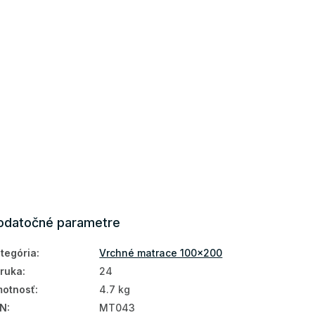
odatočné parametre
tegória
:
Vrchné matrace 100x200
ruka
:
24
otnosť
:
4.7 kg
AN
:
MT043