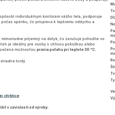
Ma
Tv
rispôsobí individuálnym kontúram vášho tela, podporuje
Dĺ
b počas spánku, čo prispieva k lepšiemu oddychu a
No
Pa
ma
e mimoriadne príjemný na dotyk, čo zaručuje pohodlie vo
Po
ťah je ideálny pre osoby s citlivou pokožkou alebo
Pr
bezpečená možnosťou
prania poťahu pri teplote 30 °C.
ma
Ro
stredne tvrdý
Ší
Tv
Ty
Ve
ej chrbtice
Vý
šiť v závislosti od výroby.