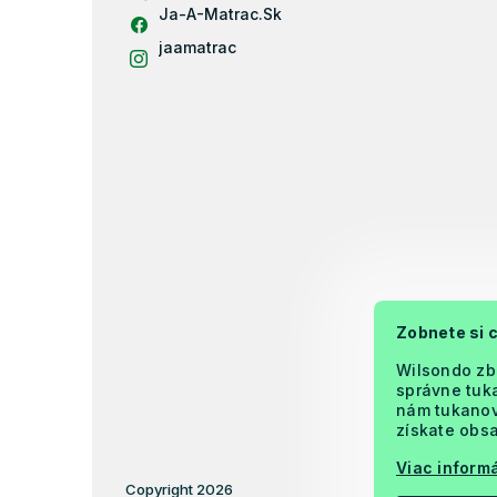
e
Ja-A-Matrac.Sk
jaamatrac
Zobnete si 
Wilsondo zb
správne tuka
nám tukanova
získate obsa
Viac informá
Copyright 2026