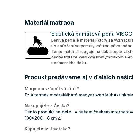
Materiál matraca
Elastická pamäťová pena VISCO
Lenivá pena je materiál, ktorý sa vyznačuj
Po zaťažení sa pomaly vráti do pôvodného
Tento materiál reaguje na tlak a teplo váš
osoby trpiace vysokým krvným tlakom ale
nadmerného tlaku.
Produkt predávame aj v ďalších naši
Magyarországról vásárol?
Ez a termék megtalálható magyar webáruházunkba
Nakupujete z Česka?
Tento produkt najdete i v našem českém interneto
100x200 - 6 cm
↗
Kupujete iz Hrvatske?