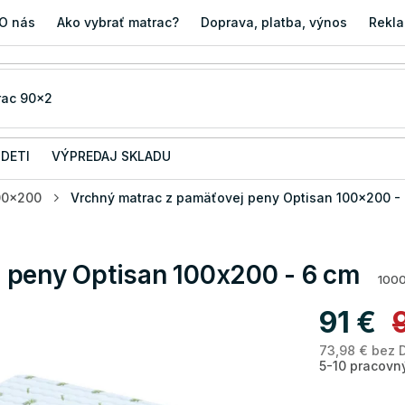
O nás
Ako vybrať matrac?
Doprava, platba, výnos
Rekla
 DETI
VÝPREDAJ SKLADU
00x200
Vrchný matrac z pamäťovej peny Optisan 100x200 -
 peny Optisan 100x200 - 6 cm
100
91 €
73,98 € bez 
5-10 pracovn