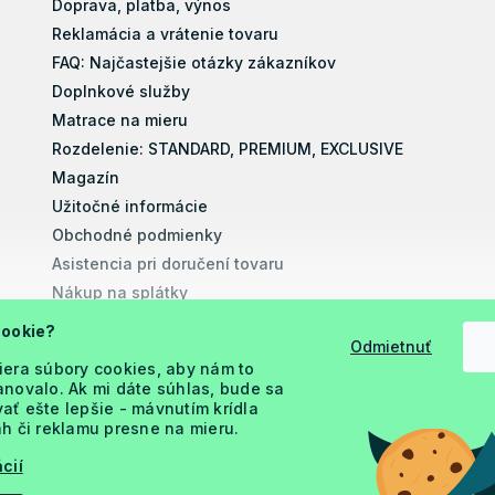
Doprava, platba, výnos
Reklamácia a vrátenie tovaru
FAQ: Najčastejšie otázky zákazníkov
Doplnkové služby
Matrace na mieru
Rozdelenie: STANDARD, PREMIUM, EXCLUSIVE
Magazín
Užitočné informácie
Obchodné podmienky
Asistencia pri doručení tovaru
Nákup na splátky
Montážne návody
cookie?
Odmietnuť
Vyhlásenie o prístupnosti
iera súbory cookies, aby nám to
Podmienky ochrany osobných údajov
novalo. Ak mi dáte súhlas, bude sa
ť ešte lepšie - mávnutím krídla
h či reklamu presne na mieru.
cií