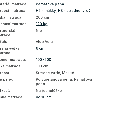
teriál matraca
:
Pamäťová pena
rdosť matraca
:
H2 - mäkký
,
H3 - stredne tvrdý
žka matraca
:
200 cm
snosť matraca
:
120 kg
rtnerské
Nie
trace
:
ťah
:
Aloe Vera
esná výška
6 cm
traca
:
zmer matraca
:
100x200
rka matraca
:
100 cm
rdosť
:
Stredne tvrdé, Mäkké
p peny
:
Polyuretánová pena, Pamäťová
pena
ľkosť
:
Na jednolôžko
ška matraca
:
do 10 cm