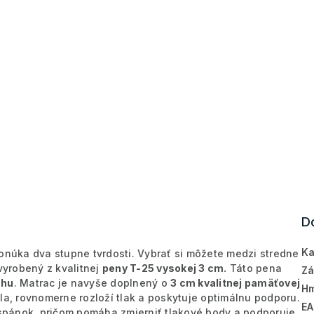
D
Ka
núka dva stupne tvrdosti. Vybrať si môžete medzi stredne
yrobený z kvalitnej
peny T-25 vysokej 3 cm.
Táto pena
Zá
chu
.
Matrac je navyše doplnený o
3 cm kvalitnej pamäťovej
Hm
la, rovnomerne rozloží tlak a poskytuje optimálnu podporu.
E
í spánok, pričom pomáha zmierniť tlakové body a podporuje