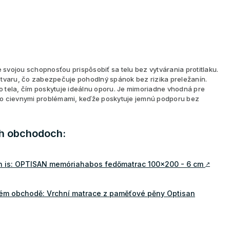
e svojou schopnosťou prispôsobiť sa telu bez vytvárania protitlaku.
 tvaru, čo zabezpečuje pohodlný spánok bez rizika preležanín.
ho tela, čím poskytuje ideálnu oporu. Je mimoriadne vhodná pre
bo cievnymi problémami, keďže poskytuje jemnú podporu bez
ch obchodoch:
n is: OPTISAN memóriahabos fedőmatrac 100x200 - 6 cm
↗
vém obchodě: Vrchní matrace z paměťové pěny Optisan