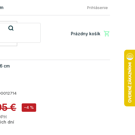
mácia a vrátenie tovaru
FAQ: Najčastejšie otázky zákazníkov
Prihlásenie
Prázdny košík
Nákupný
košík
 6 cm
00012714
95 €
–4 %
DPH
Jednotková
ých dní
cena: