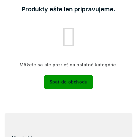
Produkty ešte len pripravujeme.
Môžete sa ale pozrieť na ostatné kategórie.
Späť do obchodu
Z
á
p
ä