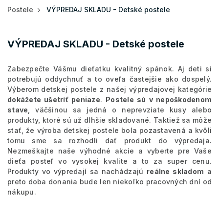
Postele
VÝPREDAJ SKLADU - Detské postele
VÝPREDAJ SKLADU - Detské postele
Zabezpečte Vášmu dieťatku kvalitný spánok. Aj deti si
potrebujú oddychnuť a to oveľa častejšie ako dospelý.
Výberom detskej postele z našej výpredajovej kategórie
dokážete ušetríť peniaze
.
Postele sú v nepoškodenom
stave
, väčšinou sa jedná o neprevziate kusy alebo
produkty, ktoré sú už dlhšie skladované. Taktiež sa môže
stať, že výroba detskej postele bola pozastavená a kvôli
tomu sme sa rozhodli dať produkt do výpredaja.
Nezmeškajte naše výhodné akcie a vyberte pre Vaše
dieťa posteľ vo vysokej kvalite a to za super cenu.
Produkty vo výpredají sa nachádzajú
reálne skladom
a
preto doba donania bude len niekoľko pracovných dní od
nákupu.