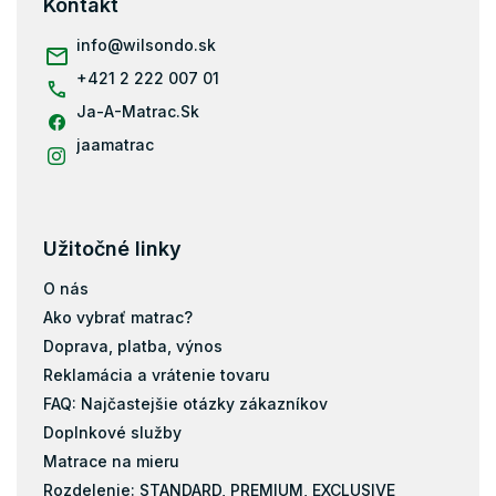
Kontakt
t
i
info
@
wilsondo.sk
e
+421 2 222 007 01
Ja-A-Matrac.Sk
jaamatrac
Užitočné linky
O nás
Ako vybrať matrac?
Doprava, platba, výnos
Reklamácia a vrátenie tovaru
FAQ: Najčastejšie otázky zákazníkov
Doplnkové služby
Matrace na mieru
Rozdelenie: STANDARD, PREMIUM, EXCLUSIVE