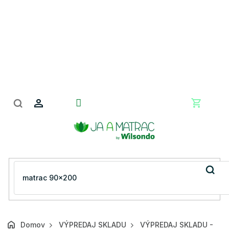
Prejsť
na
obsah
Nákupn
košík
Domov
VÝPREDAJ SKLADU
VÝPREDAJ SKLADU -