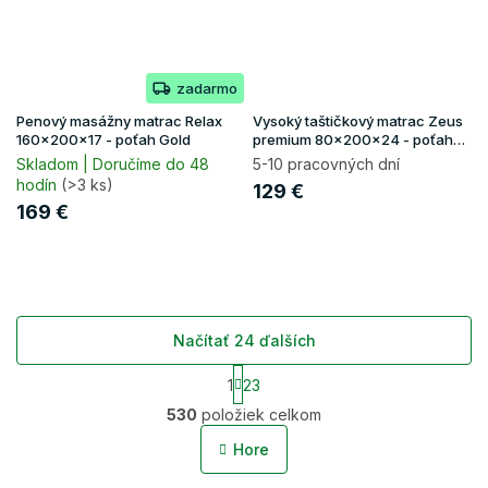
zadarmo
Penový masážny matrac Relax
Vysoký taštičkový matrac Zeus
160x200x17 - poťah Gold
premium 80x200x24 - poťah
Aloe Vera
Skladom | Doručíme do 48
5-10 pracovných dní
hodín
(>3 ks)
129 €
169 €
Načítať 24 ďalších
S
1
23
t
O
r
530
položiek celkom
v
á
l
n
Hore
á
k
o
d