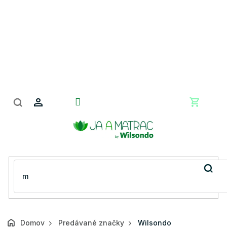
Prejsť
na
obsah
Nákupn
košík
Domov
Predávané značky
Wilsondo