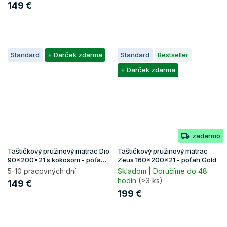
149 €
Standard
+ Darček zdarma
Standard
Bestseller
+ Darček zdarma
zadarmo
Taštičkový pružinový matrac Dio
Taštičkový pružinový matrac
90x200x21 s kokosom - poťah
Zeus 160x200x21 - poťah Gold
Gold
5-10 pracovných dní
Skladom | Doručíme do 48
hodín
(>3 ks)
149 €
199 €