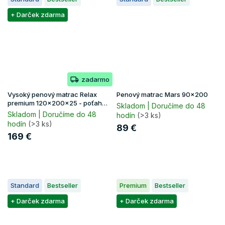
+ Darček zdarma
zadarmo
Vysoký penový matrac Relax
Penový matrac Mars 90x200
premium 120x200x25 - poťah
Skladom | Doručíme do 48
Lavender
Skladom | Doručíme do 48
hodín
(>3 ks)
hodín
(>3 ks)
89 €
169 €
Standard
Bestseller
Premium
Bestseller
+ Darček zdarma
+ Darček zdarma