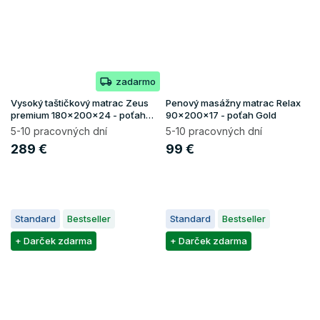
zadarmo
Vysoký taštičkový matrac Zeus
Penový masážny matrac Relax
premium 180x200x24 - poťah
90x200x17 - poťah Gold
Aloe Vera
5-10 pracovných dní
5-10 pracovných dní
289 €
99 €
Standard
Bestseller
Standard
Bestseller
+ Darček zdarma
+ Darček zdarma