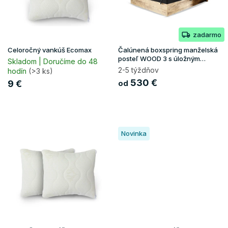
p
k
r
t
o
o
zadarmo
d
v
u
Celoročný vankúš Ecomax
Čalúnená boxspring manželská
k
posteľ WOOD 3 s úložným
Skladom | Doručíme do 48
priestorom - čierna Kronos
t
2-5 týždňov
hodín
(>3 ks)
o
530 €
9 €
od
v
Novinka