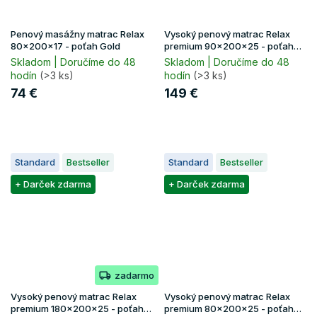
Penový masážny matrac Relax
Vysoký penový matrac Relax
80x200x17 - poťah Gold
premium 90x200x25 - poťah
Lavender
Skladom | Doručíme do 48
Skladom | Doručíme do 48
hodín
(>3 ks)
hodín
(>3 ks)
74 €
149 €
Standard
Bestseller
Standard
Bestseller
+ Darček zdarma
+ Darček zdarma
zadarmo
Vysoký penový matrac Relax
Vysoký penový matrac Relax
premium 180x200x25 - poťah
premium 80x200x25 - poťah