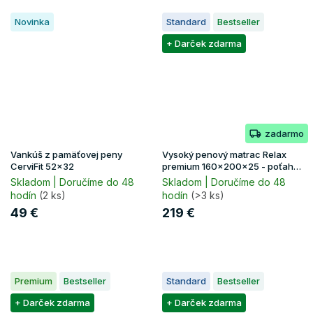
Novinka
Standard
Bestseller
+ Darček zdarma
zadarmo
Vankúš z pamäťovej peny
Vysoký penový matrac Relax
CerviFit 52x32
premium 160x200x25 - poťah
Lavender
Skladom | Doručíme do 48
Skladom | Doručíme do 48
hodín
(2 ks)
hodín
(>3 ks)
49 €
219 €
Premium
Bestseller
Standard
Bestseller
+ Darček zdarma
+ Darček zdarma