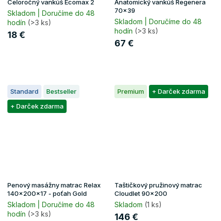
Celoročný vankúš Ecomax 2
Anatomický vankúš Regenera
70x39
Skladom | Doručíme do 48
Skladom | Doručíme do 48
hodín
(>3 ks)
hodín
(>3 ks)
18 €
67 €
Standard
Bestseller
Premium
+ Darček zdarma
+ Darček zdarma
Penový masážny matrac Relax
Taštičkový pružinový matrac
140x200x17 - poťah Gold
Cloudlet 90x200
Skladom | Doručíme do 48
Skladom
(1 ks)
hodín
(>3 ks)
146 €