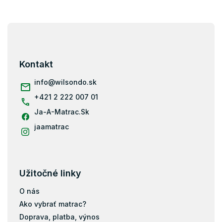
v
a
a
c
n
Z
i
i
e
á
e
p
p
r
ä
Kontakt
v
t
k
i
info
@
wilsondo.sk
y
e
v
+421 2 222 007 01
ý
p
Ja-A-Matrac.Sk
i
jaamatrac
s
u
Užitočné linky
O nás
Ako vybrať matrac?
Doprava, platba, výnos