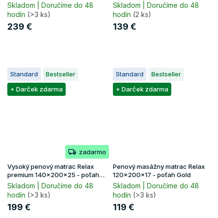
Lavender
Lavender
Skladom | Doručíme do 48
Skladom | Doručíme do 48
hodín
(>3 ks)
hodín
(2 ks)
239 €
139 €
Standard
Bestseller
Standard
Bestseller
+ Darček zdarma
+ Darček zdarma
zadarmo
Vysoký penový matrac Relax
Penový masážny matrac Relax
premium 140x200x25 - poťah
120x200x17 - poťah Gold
Lavender
Skladom | Doručíme do 48
Skladom | Doručíme do 48
hodín
(>3 ks)
hodín
(>3 ks)
199 €
119 €