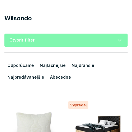
Wilsondo
Otvoriť filter
R
a
Odporúčame
Najlacnejšie
Najdrahšie
d
e
Najpredávanejšie
Abecedne
n
i
e
V
p
Výpredaj
ý
r
p
o
i
d
s
u