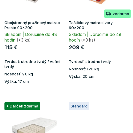
r
v
o
zadarmo
d
u
Obojstranný pružinový matrac
Taštičkový matrac Ivory
k
Presto 90x200
90x200
t
Skladom | Doručíme do 48
Skladom | Doručíme do 48
hodín
(>3 ks)
hodín
(>3 ks)
o
v
115 €
209 €
Tvrdosť:
stredne tvrdý / veľmi
Tvrdosť:
stredne tvrdý
tvrdý
Nosnosť:
120 kg
Nosnosť:
90 kg
Výška:
20 cm
Výška:
17 cm
+ Darček zdarma
Standard