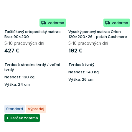
zadarmo
zadarmo
Taštičkový ortopedický matrac
Vysoký penový matrac Orion
Brax 90x200
120x200x26 - poťah Cashmere
5-10 pracovných dní
5-10 pracovných dní
427 €
192 €
Tvrdosť:
stredne tvrdý / veľmi
Tvrdosť:
tvrdý
tvrdý
Nosnosť:
140 kg
Nosnosť:
130 kg
Výška:
26 cm
Výška:
24 cm
Standard
Výpredaj
+ Darček zdarma