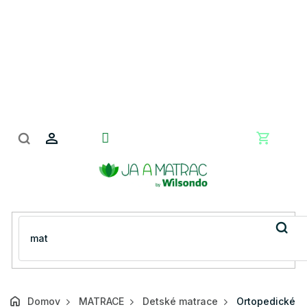
Prejsť
na
obsah
Nákupn
košík
Domov
MATRACE
Detské matrace
Ortopedické