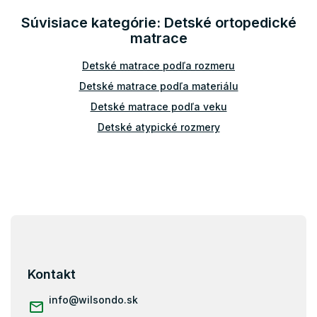
d
Súvisiace kategórie: Detské ortopedické
a
matrace
c
i
Detské matrace podľa rozmeru
e
p
Detské matrace podľa materiálu
r
v
Detské matrace podľa veku
k
Detské atypické rozmery
y
v
ý
p
i
s
u
Z
á
p
ä
Kontakt
t
i
info
@
wilsondo.sk
e