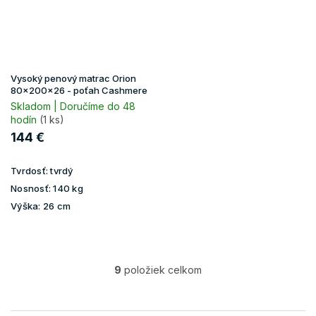
Vysoký penový matrac Orion
80x200x26 - poťah Cashmere
Skladom | Doručíme do 48
hodín
(1 ks)
144 €
Tvrdosť:
tvrdý
Nosnosť:
140 kg
Výška:
26 cm
9
položiek celkom
O
v
l
á