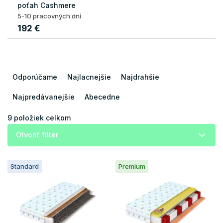
poťah Cashmere
5-10 pracovných dní
192 €
R
a
Odporúčame
Najlacnejšie
Najdrahšie
d
e
Najpredávanejšie
Abecedne
n
i
9
položiek celkom
e
Otvoriť filter
p
r
V
o
Standard
Premium
ý
d
p
u
i
k
s
t
p
o