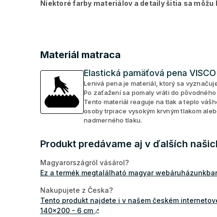
Niektoré farby materiálov a detaily šitia sa môžu lí
Materiál matraca
Elastická pamäťová pena VISCO
Lenivá pena je materiál, ktorý sa vyznačuj
Po zaťažení sa pomaly vráti do pôvodného
Tento materiál reaguje na tlak a teplo váš
osoby trpiace vysokým krvným tlakom ale
nadmerného tlaku.
Produkt predávame aj v ďalších naši
Magyarországról vásárol?
Ez a termék megtalálható magyar webáruházunkba
Nakupujete z Česka?
Tento produkt najdete i v našem českém interneto
140x200 - 6 cm
↗