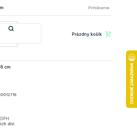
mácia a vrátenie tovaru
FAQ: Najčastejšie otázky zákazníkov
Prihlásenie
Prázdny košík
Nákupný
košík
 6 cm
00012716
 DPH
Jednotková
ých dní
cena: