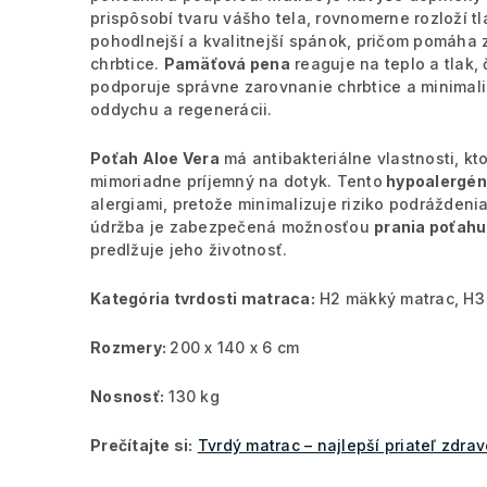
prispôsobí tvaru vášho tela, rovnomerne rozloží t
pohodlnejší a kvalitnejší spánok, pričom pomáha 
chrbtice.
Pamäťová pena
reaguje na teplo a tlak,
podporuje správne zarovnanie chrbtice a minimal
oddychu a regenerácii.
Poťah Aloe Vera
má antibakteriálne vlastnosti, kto
mimoriadne príjemný na dotyk. Tento
hypoalergén
alergiami, pretože minimalizuje riziko podrážden
údržba je zabezpečená možnosťou
prania poťahu 
predlžuje jeho životnosť.
Kategória tvrdosti matraca:
H2 mäkký matrac, H3 
Rozmery:
200 x 140 x 6 cm
Nosnosť:
130 kg
Prečítajte si:
Tvrdý matrac – najlepší priateľ zdrav