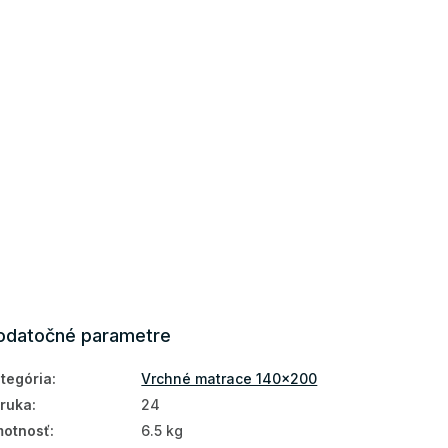
odatočné parametre
tegória
:
Vrchné matrace 140x200
ruka
:
24
otnosť
:
6.5 kg