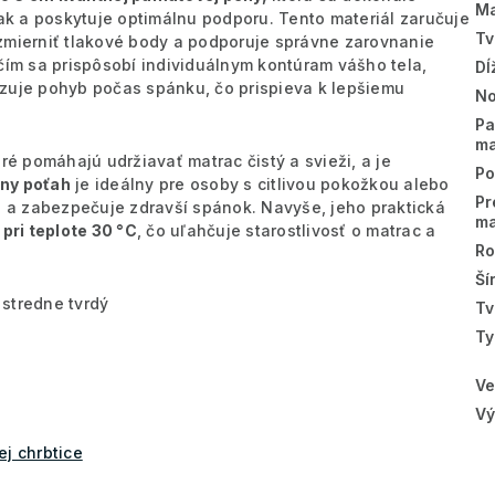
Ma
lak a poskytuje optimálnu podporu. Tento materiál zaručuje
Tv
zmierniť tlakové body a podporuje správne zarovnanie
 čím sa prispôsobí individuálnym kontúram vášho tela,
Dĺ
izuje pohyb počas spánku, čo prispieva k lepšiemu
No
Pa
ma
ré pomáhajú udržiavať matrac čistý a svieži, a je
Po
ny poťah
je ideálny pre osoby s citlivou pokožkou alebo
Pr
ia a zabezpečuje zdravší spánok. Navyše, jeho praktická
ma
pri teplote 30 °C
, čo uľahčuje starostlivosť o matrac a
Ro
Ší
stredne tvrdý
Tv
Ty
Ve
Vý
ej chrbtice