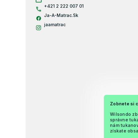
i
+421 2 222 007 01
e
Ja-A-Matrac.Sk
jaamatrac
Zobnete si 
Wilsondo zb
správne tuka
nám tukanova
získate obsa