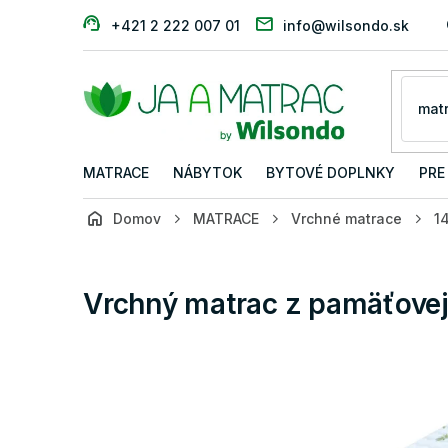
Prejsť
+421 2 222 007 01
info@wilsondo.sk
na
obsah
MATRACE
NÁBYTOK
BYTOVÉ DOPLNKY
PRE
Domov
MATRACE
Vrchné matrace
1
Vrchný matrac z pamäťovej