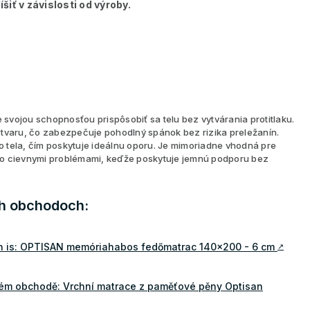
šiť v závislosti od výroby.
e svojou schopnosťou prispôsobiť sa telu bez vytvárania protitlaku.
 tvaru, čo zabezpečuje pohodlný spánok bez rizika preležanín.
ho tela, čím poskytuje ideálnu oporu. Je mimoriadne vhodná pre
bo cievnymi problémami, keďže poskytuje jemnú podporu bez
ch obchodoch:
n is: OPTISAN memóriahabos fedőmatrac 140x200 - 6 cm
↗
vém obchodě: Vrchní matrace z paměťové pěny Optisan