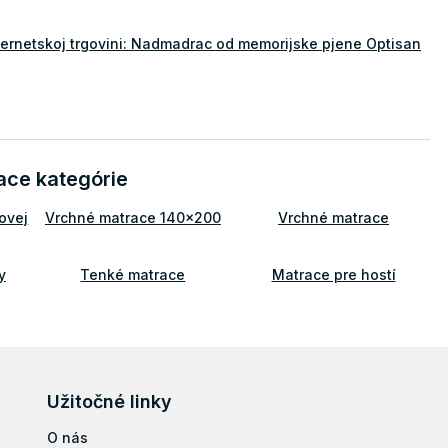
nternetskoj trgovini: Nadmadrac od memorijske pjene Optisan
ace kategórie
ovej
Vrchné matrace 140x200
Vrchné matrace
y
Tenké matrace
Matrace pre hostí
e
Matrace na sedenie
Matrace na gauč
Vrchný matrac 140x200
Užitočné linky
O nás