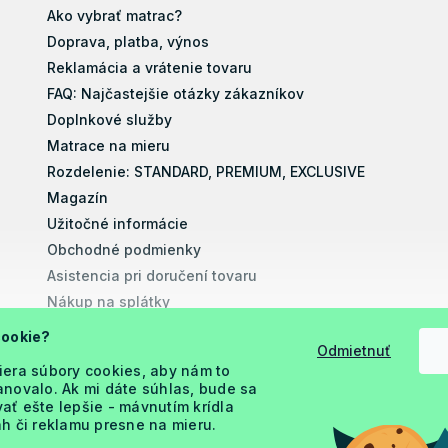
Ako vybrať matrac?
Doprava, platba, výnos
Reklamácia a vrátenie tovaru
FAQ: Najčastejšie otázky zákazníkov
Doplnkové služby
Matrace na mieru
Rozdelenie: STANDARD, PREMIUM, EXCLUSIVE
Magazín
Užitočné informácie
Obchodné podmienky
Asistencia pri doručení tovaru
Nákup na splátky
Montážne návody
cookie?
Odmietnuť
Vyhlásenie o prístupnosti
iera súbory cookies, aby nám to
Podmienky ochrany osobných údajov
novalo. Ak mi dáte súhlas, bude sa
ť ešte lepšie - mávnutím krídla
h či reklamu presne na mieru.