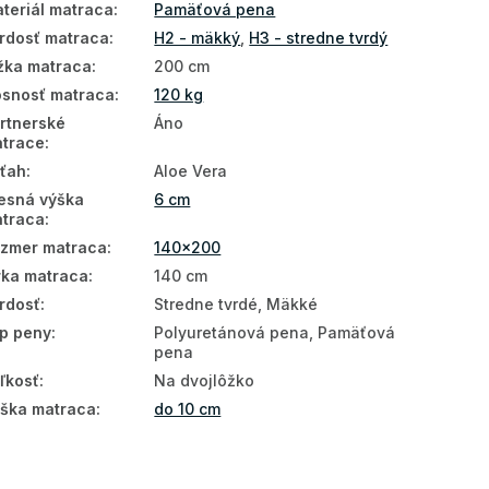
teriál matraca
:
Pamäťová pena
rdosť matraca
:
H2 - mäkký
,
H3 - stredne tvrdý
žka matraca
:
200 cm
snosť matraca
:
120 kg
rtnerské
Áno
trace
:
ťah
:
Aloe Vera
esná výška
6 cm
traca
:
zmer matraca
:
140x200
rka matraca
:
140 cm
rdosť
:
Stredne tvrdé, Mäkké
p peny
:
Polyuretánová pena, Pamäťová
pena
ľkosť
:
Na dvojlôžko
ška matraca
:
do 10 cm