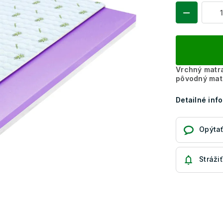
Vrchný matra
pôvodný mat
Detailné inf
Opýtať
Strážiť