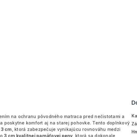
D
Ka
šením na ochranu pôvodného matraca pred nečistotami a
a poskytne komfort aj na starej pohovke. Tento doplnkový
Zá
 3 cm
, ktorá zabezpečuje vynikajúcu rovnováhu medzi
Hm
 o
3 cm kvalitnej pamäťovej peny,
ktorá sa dokonale