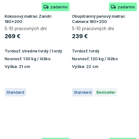
zadarmo
zadarmo
Kokosový matrac Zandri
Obojstranný penový matrac
180x200
Calmera 180x200
5-10 pracovných dní
5-10 pracovných dní
269 €
239 €
Tvrdosť:
stredne tvrdý / tvrdý
Tvrdosť:
tvrdý
Nosnosť:
130 kg / lôžko
Nosnosť:
120 kg / lôžko
Výška:
21 cm
Výška:
22 cm
Standard
Standard
Bestseller