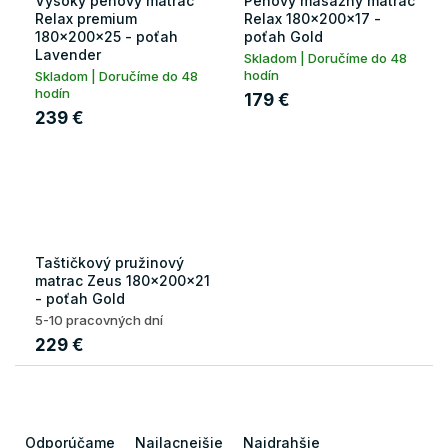
Vysoký penový matrac
Penový masážny matrac
Relax premium
Relax 180x200x17 -
180x200x25 - poťah
poťah Gold
Lavender
Skladom | Doručíme do 48
hodín
Skladom | Doručíme do 48
hodín
179 €
239 €
Taštičkový pružinový
matrac Zeus 180x200x21
- poťah Gold
5-10 pracovných dní
229 €
R
a
Odporúčame
Najlacnejšie
Najdrahšie