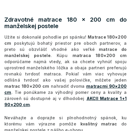
Zdravotné matrace 180 × 200 cm do
manželskej postele
Užite si dokonalé pohodlie pri spánku!
Matrace 180×200
cm
poskytujú bohatý priestor pre oboch partnerov, a
preto sú obzvlášť vhodné ako veľké
matrace do
manželskej postele
. Kúpu
matraca 180×200 cm
odporúčame najmä vtedy, ak sa chcete vyhnúť spoju
uprostred manželského lôžka a obaja partneri preferujú
rovnakú tvrdosť matraca. Pokiaľ vám viac vyhovuje
odlišná tvrdosť ako vašej polovičke, môžete jeden
matrac 180×200 cm
nahradiť dvoma
matracmi 90×200
cm
. Tie ponúkame za výhodný pomer ceny a kvality a
zároveň sú dostupné aj v dlhodobej
AKCII Matrace 1+1
90×200 cm
.
Neváhajte a doprajte si plnohodnotný spánok, ku
ktorému vám výrazne pomôže
kvalitný matrac
do
manželskej postele z nášho e-shopu.