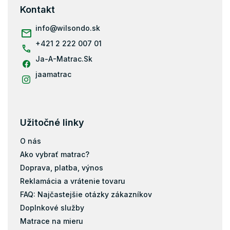
ä
Kontakt
t
i
info
@
wilsondo.sk
e
+421 2 222 007 01
Ja-A-Matrac.Sk
jaamatrac
Užitočné linky
O nás
Ako vybrať matrac?
Doprava, platba, výnos
Reklamácia a vrátenie tovaru
FAQ: Najčastejšie otázky zákazníkov
Doplnkové služby
Matrace na mieru