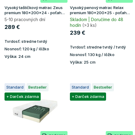
d
u
Vysoký taštičkový matrac Zeus
Vysoký penový matrac Relax
k
premium 180x200x24 - poťah
premium 180x200x25 - poťah
Aloe Vera
Lavender
t
5-10 pracovných dní
Skladom | Doručíme do 48
hodín
(>3 ks)
o
289 €
v
239 €
Tvrdosť:
stredne tvrdý
Tvrdosť:
stredne tvrdý / tvrdý
Nosnosť:
120 kg / lôžko
Nosnosť:
130 kg / lôžko
Výška:
24 cm
Výška:
25 cm
Standard
Bestseller
Standard
Bestseller
+ Darček zdarma
+ Darček zdarma