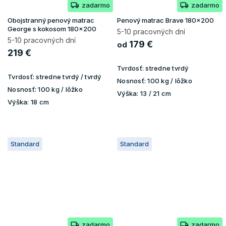
zadarmo
zadarmo
Obojstranný penový matrac
Penový matrac Brave 180x200
George s kokosom 180x200
5-10 pracovných dní
5-10 pracovných dní
179 €
od
219 €
Tvrdosť:
stredne tvrdý
Tvrdosť:
stredne tvrdý / tvrdý
Nosnosť:
100 kg / lôžko
Nosnosť:
100 kg / lôžko
Výška:
13 / 21 cm
Výška:
18 cm
Standard
Standard
zadarmo
zadarmo