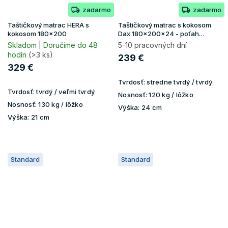
zadarmo
zadarmo
Taštičkový matrac HERA s
Taštičkový matrac s kokosom
kokosom 180x200
Dax 180x200x24 - poťah
Lavender
Skladom | Doručíme do 48
5-10 pracovných dní
hodín
(>3 ks)
239 €
329 €
Tvrdosť:
stredne tvrdý / tvrdý
Tvrdosť:
tvrdý / veľmi tvrdý
Nosnosť:
120 kg / lôžko
Nosnosť:
130 kg / lôžko
Výška:
24 cm
Výška:
21 cm
Standard
Standard