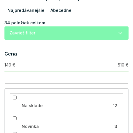
d
e
Najpredávanejšie
Abecedne
n
i
34
položiek celkom
e
Zavrieť filter
p
r
o
Cena
d
u
149
€
510
€
k
t
o
v
Na sklade
12
Novinka
3