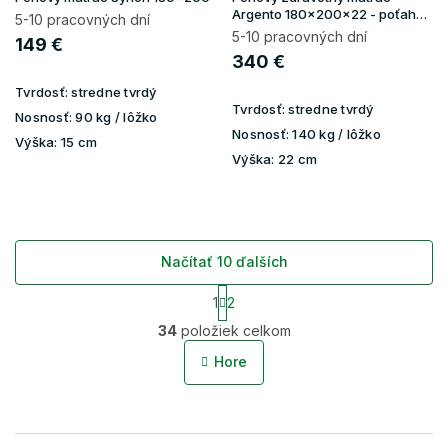
Argento 180x200x22 - poťah
5-10 pracovných dní
Silver
5-10 pracovných dní
149 €
340 €
Tvrdosť:
stredne tvrdý
Tvrdosť:
stredne tvrdý
Nosnosť:
90 kg / lôžko
Nosnosť:
140 kg / lôžko
Výška:
15 cm
Výška:
22 cm
Načítať 10 ďalších
S
1
2
t
O
r
34
položiek celkom
v
á
l
n
Hore
á
k
o
d
v
a
a
c
n