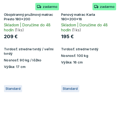
zadarmo
zadarmo
Obojstranný pružinový matrac
Penový matrac Karla
Presto 180x200
180x200x16
Skladom | Doručíme do 48
Skladom | Doručíme do 48
hodín
(1 ks)
hodín
(1 ks)
209 €
195 €
Tvrdosť:
stredne tvrdý / veľmi
Tvrdosť:
stredne tvrdý
tvrdý
Nosnosť:
100 kg
Nosnosť:
90 kg / lôžko
Výška:
16 cm
Výška:
17 cm
Standard
Standard