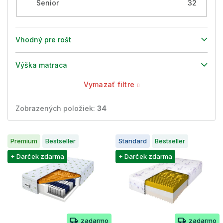
Senior
32
Vhodný pre rošt
Výška matraca
Vymazať filtre
Zobrazených položiek:
34
V
Premium
Bestseller
Standard
Bestseller
ý
p
+ Darček zdarma
+ Darček zdarma
i
s
p
r
o
zadarmo
zadarmo