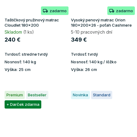
zadarmo
zadarmo
Taštičkový pružinový matrac
Vysoký penový matrac Orion
Cloudlet 180x200
180x200x26 - poťah Cashmere
Skladom
(1 ks)
5-10 pracovných dní
240 €
349 €
Tvrdosť:
stredne tvrdý
Tvrdosť:
tvrdý
Nosnosť:
140 kg
Nosnosť:
140 kg / lôžko
Výška:
25 cm
Výška:
26 cm
Premium
Bestseller
Novinka
Standard
+ Darček zdarma