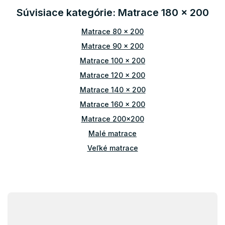
i
i
Súvisiace kategórie: Matrace 180 x 200
e
e
p
r
Matrace 80 x 200
v
Matrace 90 x 200
k
y
Matrace 100 x 200
v
Matrace 120 x 200
ý
p
Matrace 140 x 200
i
Matrace 160 x 200
s
u
Matrace 200x200
Malé matrace
Veľké matrace
Manželské matrace
Z
á
p