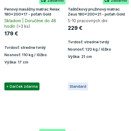
zadarmo
zadarmo
Penový masážny matrac Relax
Taštičkový pružinový matrac
180x200x17 - poťah Gold
Zeus 180x200x21 - poťah Gold
Skladom | Doručíme do 48
5-10 pracovných dní
hodín
(>3 ks)
229 €
179 €
Tvrdosť:
stredne tvrdý
Tvrdosť:
stredne tvrdý
Nosnosť:
120 kg / lôžko
Nosnosť:
110 kg / lôžko
Výška:
21 cm
Výška:
17 cm
+ Darček zdarma
Standard