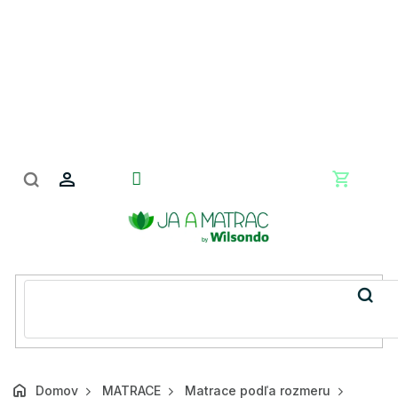
Prejsť
na
obsah
Nákupn
košík
Domov
MATRACE
Matrace podľa rozmeru