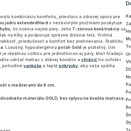
D
Ka
alú kombináciu komfortu, priestoru a zdravej opory pre
mu jadru extendedHard
s nezávislými pružinami poskytuje
Zá
ohybu
, čo ocenia najmä páry. Jeho
7-zónová konštrukcia
sa
Hm
tlak na kĺby a podporuje správne držanie tela. Vrchná
Ma
kkosť, priedušnosť a komfort bez prehrievania. Stabilitu
Tv
va
. Luxusný, hypoalergénny
poťah Gold
je prateľný, čím
S
je ideálnou voľbou pre jednotlivcov aj páry, ktorí hľadajú
Ur
ha udržať matrac v dobrej kondícii a
chránič
ho ochráni
Vh
, pohodlné
vankúše
a teplé
prikrývky
, aby vaša spálňa
Dĺ
No
Pa
ošt s medzerami do 6 cm.
Po
pôvodného materiálu GOLD, bez vplyvu na kvalitu matraca.
Pr
Ro
Ší
Št
Tv
inami