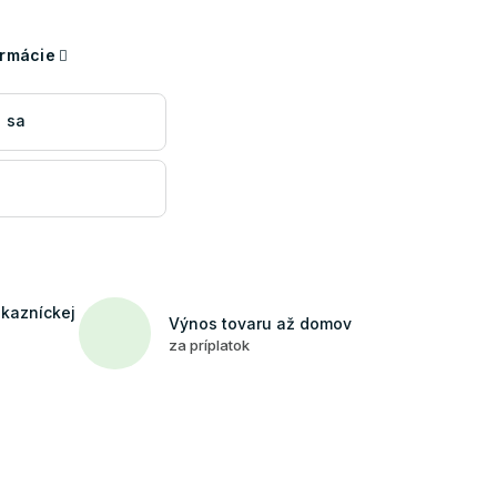
ormácie
 sa
ákazníckej
Výnos tovaru až domov
za príplatok