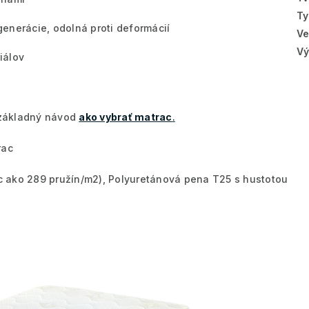
Ty
enerácie, odolná proti deformácií
Ve
Vý
iálov
š základný návod
ako vybrať matrac
.
rac
c ako 289 pružín/m2), Polyuretánová pena T25 s hustotou