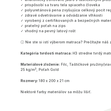
✓ prispôsobí sa tvaru tela spiaceho človeka
✓ polyuretánová pena zvyšujúca celkový pocit reg
✓ zdravé odvetrávanie a odvádzanie vlhkosti
✓ vyrobený z certifikovaných a bezpečných mater
✓ prateľný poťah na zips
✓ vhodný na pevný latový rošt
ⓘ Nie ste si istí výberom matraca? Prečítajte ná
Kategória tvrdosti matraca:
H3 stredne tvrdý mat
Materiálové zloženie:
Filc, Taštičkové pružiny
(via
3
25 kg/m
, Poťah Gold
Rozmery:
180 x 200 x 21 cm
Niektoré farby materiálov sa môžu líšiť.