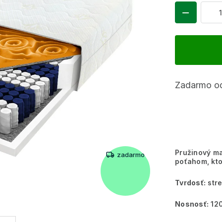
Zadarmo od
Pružinový m
zadarmo
poťahom, kto
Tvrdosť:
stre
Nosnosť:
120