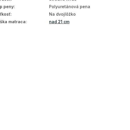
p peny
:
Polyuretánová pena
ľkosť
:
Na dvojlôžko
ška matraca
:
nad 21 cm