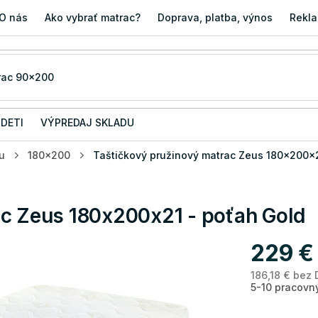
O nás
Ako vybrať matrac?
Doprava, platba, výnos
Rekla
 DETI
VÝPREDAJ SKLADU
u
180x200
Taštičkový pružinový matrac Zeus 180x200x2
ac Zeus 180x200x21 - poťah Gold
229 €
186,18 € bez
5-10 pracovn