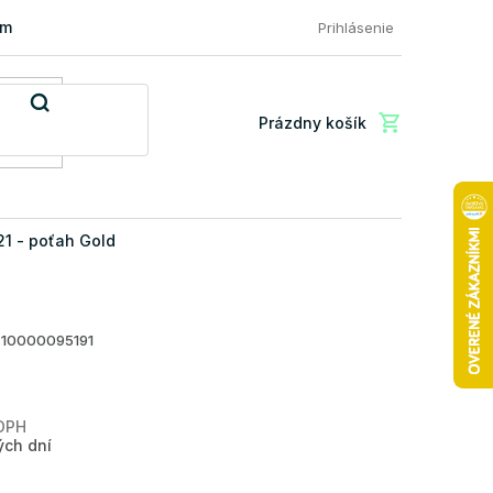
mácia a vrátenie tovaru
FAQ: Najčastejšie otázky zákazníkov
Prihlásenie
Prázdny košík
Nákupný
košík
1 - poťah Gold
10000095191
 DPH
Jednotková
ých dní
cena: