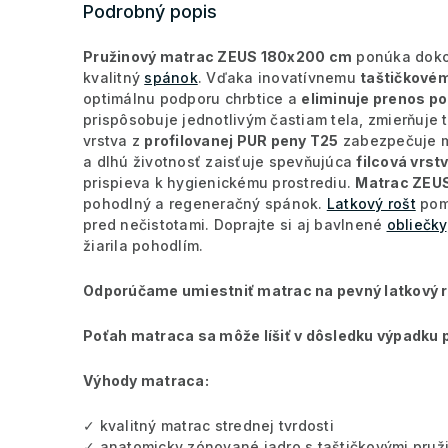
Podrobný popis
Pružinový matrac ZEUS 180x200 cm
ponúka dokon
kvalitný
spánok
. Vďaka inovatívnemu
taštičkové
optimálnu podporu chrbtice a
eliminuje prenos p
prispôsobuje jednotlivým častiam tela, zmierňuje 
vrstva z
profilovanej PUR peny T25
zabezpečuje mä
a dlhú životnosť zaisťuje spevňujúca
filcová vrst
prispieva k hygienickému prostrediu.
Matrac ZEU
pohodlný a regeneračný spánok.
Latkový rošt
pomá
pred nečistotami. Doprajte si aj bavlnené
obliečky
žiarila pohodlím.
Odporúčame umiestniť matrac na pevný latkový r
Poťah matraca sa môže líšiť v dôsledku výpadku 
Výhody matraca:
✓ kvalitný matrac strednej tvrdosti
✓ anatomicky zónované jadro s taštičkovými pruž