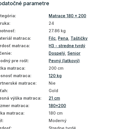
odatočné parametre
tegória
:
Matrace 180 x 200
ruka
:
24
otnosť
:
27.86 kg
teriál matraca
:
Filc
,
Pena
,
Taštičky
rdosť matraca
:
H3 - stredne tvrdý
čenie
:
Dospelý
,
Senior
odný pre rošt
:
Pevný (latkový)
žka matraca
:
200 cm
snosť matraca
:
120 kg
rtnerské matrace
:
Nie
ťah
:
Gold
esná výška matraca
:
21 cm
zmer matraca
:
180x200
rka matraca
:
180 cm
ýl
:
Moderný
rdosť
:
Stredne tvrdé