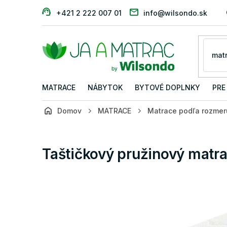
Prejsť
+421 2 222 007 01
info@wilsondo.sk
na
obsah
MATRACE
NÁBYTOK
BYTOVÉ DOPLNKY
PRE
Domov
MATRACE
Matrace podľa rozmer
Taštičkový pružinový matr