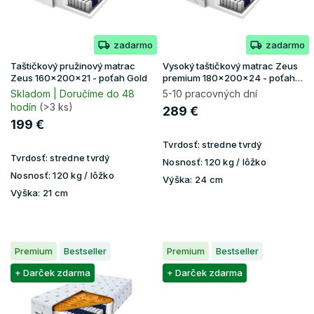
p
o
r
v
o
zadarmo
zadarmo
d
u
Taštičkový pružinový matrac
Vysoký taštičkový matrac Zeus
k
Zeus 160x200x21 - poťah Gold
premium 180x200x24 - poťah
Aloe Vera
t
Skladom | Doručíme do 48
5-10 pracovných dní
hodín
(>3 ks)
o
289 €
v
199 €
Tvrdosť:
stredne tvrdý
Tvrdosť:
stredne tvrdý
Nosnosť:
120 kg / lôžko
Nosnosť:
120 kg / lôžko
Výška:
24 cm
Výška:
21 cm
Premium
Bestseller
Premium
Bestseller
+ Darček zdarma
+ Darček zdarma