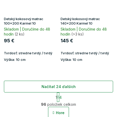
Detský kokosový matrac
Detský kokosový matrac
100x200 Karmel 10
140x200 Karmel 10
Skladom | Doručíme do 48
Skladom | Doručíme do 48
hodín
(2 ks)
hodín
(>3 ks)
95 €
145 €
Tvrdosť:
stredne tvrdý / tvrdý
Tvrdosť:
stredne tvrdý / tvrdý
Výška:
10 cm
Výška:
10 cm
Načítať 24 ďalších
S
1
4
t
O
r
96
položiek celkom
v
á
l
n
Hore
á
k