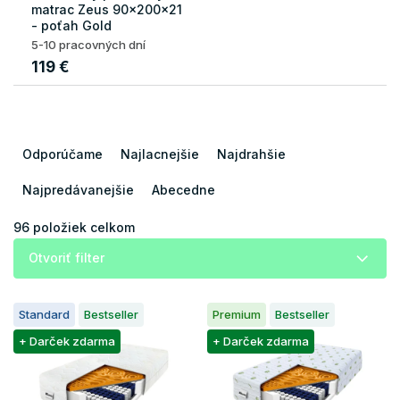
matrac Zeus 90x200x21
- poťah Gold
5-10 pracovných dní
119 €
R
a
Odporúčame
Najlacnejšie
Najdrahšie
d
e
Najpredávanejšie
Abecedne
n
i
96
položiek celkom
e
Otvoriť filter
p
r
V
o
Standard
Bestseller
Premium
Bestseller
ý
d
p
+ Darček zdarma
+ Darček zdarma
u
i
k
s
t