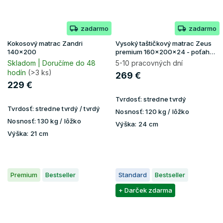
zadarmo
zadarmo
Kokosový matrac Zandri
Vysoký taštičkový matrac Zeus
140x200
premium 160x200x24 - poťah
Aloe Vera
Skladom | Doručíme do 48
5-10 pracovných dní
hodín
(>3 ks)
269 €
229 €
Tvrdosť:
stredne tvrdý
Tvrdosť:
stredne tvrdý / tvrdý
Nosnosť:
120 kg / lôžko
Nosnosť:
130 kg / lôžko
Výška:
24 cm
Výška:
21 cm
Premium
Bestseller
Standard
Bestseller
+ Darček zdarma