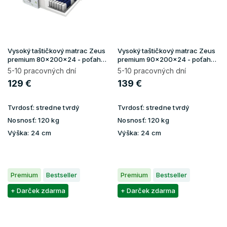
Vysoký taštičkový matrac Zeus
Vysoký taštičkový matrac Zeus
premium 80x200x24 - poťah
premium 90x200x24 - poťah
Aloe Vera
Aloe Vera
5-10 pracovných dní
5-10 pracovných dní
129 €
139 €
Tvrdosť:
stredne tvrdý
Tvrdosť:
stredne tvrdý
Nosnosť:
120 kg
Nosnosť:
120 kg
Výška:
24 cm
Výška:
24 cm
Premium
Bestseller
Premium
Bestseller
+ Darček zdarma
+ Darček zdarma