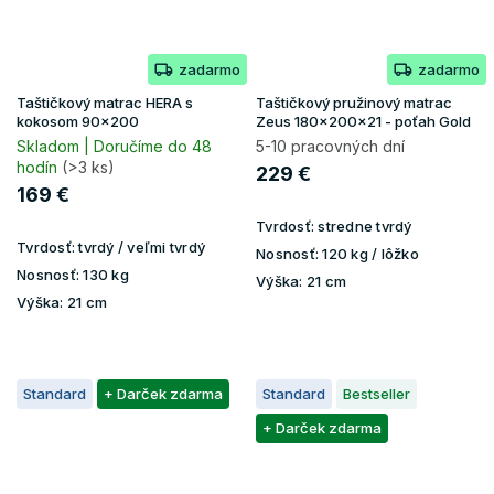
zadarmo
zadarmo
Taštičkový matrac HERA s
Taštičkový pružinový matrac
kokosom 90x200
Zeus 180x200x21 - poťah Gold
Skladom | Doručíme do 48
5-10 pracovných dní
hodín
(>3 ks)
229 €
169 €
Tvrdosť:
stredne tvrdý
Tvrdosť:
tvrdý / veľmi tvrdý
Nosnosť:
120 kg / lôžko
Nosnosť:
130 kg
Výška:
21 cm
Výška:
21 cm
Standard
+ Darček zdarma
Standard
Bestseller
+ Darček zdarma