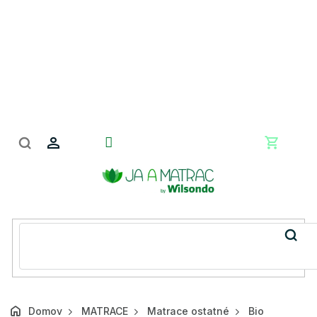
Prejsť
na
obsah
Nákupn
košík
Domov
MATRACE
Matrace ostatné
Bio