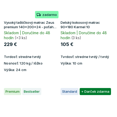
zadarmo
Vysoký taštičkový matrac Zeus
Detský kokosový matrac
premium 140x200x24 - poťah
90x180 Karmel 10
Aloe Vera
Skladom | Doručíme do 48
Skladom | Doručíme do 48
hodín
(>3 ks)
hodín
(3 ks)
229 €
105 €
Tvrdosť:
stredne tvrdý
Tvrdosť:
stredne tvrdý / tvrdý
Nosnosť:
120 kg / lôžko
Výška:
10 cm
Výška:
24 cm
Premium
Bestseller
Standard
+ Darček zdarma