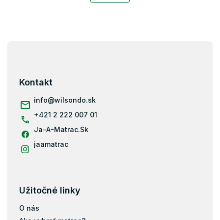
o
d
v
a
a
c
n
i
i
Z
e
e
p
á
r
p
v
ä
Kontakt
k
t
y
i
info
@
wilsondo.sk
v
e
ý
+421 2 222 007 01
p
i
Ja-A-Matrac.Sk
s
jaamatrac
u
Užitočné linky
O nás