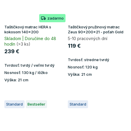
zadarmo
Taštičkový matrac HERA s
Taštičkový pružinový matrac
kokosom 140x200
Zeus 90x200x21 - poťah Gold
Skladom | Doručíme do 48
5-10 pracovných dní
hodín
(>3 ks)
119 €
239 €
Tvrdosť:
stredne tvrdý
Tvrdosť:
tvrdý / veľmi tvrdý
Nosnosť:
120 kg
Nosnosť:
130 kg / lôžko
Výška:
21 cm
Výška:
21 cm
Standard
Bestseller
Standard