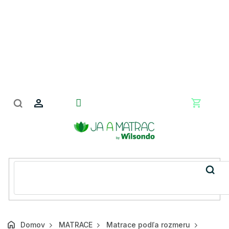
Prejsť
na
obsah
Nákupn
košík
Domov
MATRACE
Matrace podľa rozmeru