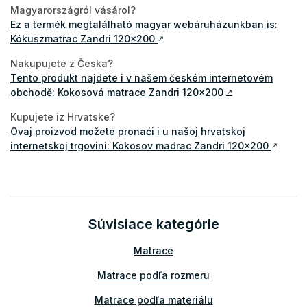
Magyarországról vásárol?
Ez a termék megtalálható magyar webáruházunkban is:
Kókuszmatrac Zandri 120x200
↗
Nakupujete z Česka?
Tento produkt najdete i v našem českém internetovém
obchodě: Kokosová matrace Zandri 120x200
↗
Kupujete iz Hrvatske?
Ovaj proizvod možete pronaći i u našoj hrvatskoj
internetskoj trgovini: Kokosov madrac Zandri 120x200
↗
Súvisiace kategórie
Matrace
Matrace podľa rozmeru
Matrace podľa materiálu