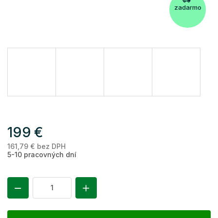
zadarmo
199 €
161,79 € bez DPH
Je
5-10 pracovných dní
ce