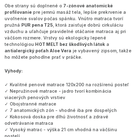
Obe strany sú doplnené o
7-zónové anatomické
profilovanie
pre jemnú masáž tela, lepšie prekrvenie a
uvoľnenie svalov počas spánku. Vnútro matraca tvorí
pružná
PUR pena T25
, ktorá zaisťuje dobrú cirkuláciu
vzduchu a uľahčuje pravidelné otáčanie matraca aj pri
väčšom rozmere. Vrstvy sú ekologicky lepené
technológiou
HOT MELT bez škodlivých látok
a
antialergický poťah Aloe Vera
je vybavený zipsom, takže
ho môžete pohodlne prať v práčke.
Výhody:
✓ Kvalitné penové matrace 120x200 na rozšírenú posteľ
✓ Nepružinové matrace - jadro tvorí kombinácia
viacerých penových vrstiev
✓ Obojstranné matrace
✓ 7 anatomických zón - vhodné iba pre dospelých
✓ Kokosová doska pre dlhú životnosť a zdravé
odvetrávanie matraca
✓ Vysoký matrac - výška 21 cm vhodná na väčšinu
postelí