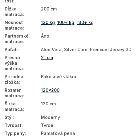
rošt
:
Hotelové matrace
Dĺžka
200 cm
Prírodné matrace
matraca
:
Nosnosť
130 kg
,
100+ kg
,
130+ kg
Podlahové matrace
matraca
:
Partnerské
Áno
Matrace na zem
matrace
:
Obojstranné matrace
Poťah
:
Aloe Vera, Silver Care, Premium Jersey 3D
Presná
21 cm
Matrace podľa tvrdosti
výška
matraca
:
Penové matrace 120x200
Prírodná
Kokosové vlákno
zložka
:
Matrace s pamäťovou penou 120x200
Rozmer
120x200
Kokosové matrace 120x200
matraca
:
Šírka
120 cm
Latexové matrace 120x200
matraca
:
Ortopedické matrace 120x200
Štýl
:
Moderný
Tvrdosť
:
Tvrdé
120x200
Typ peny
:
Pamäťová pena