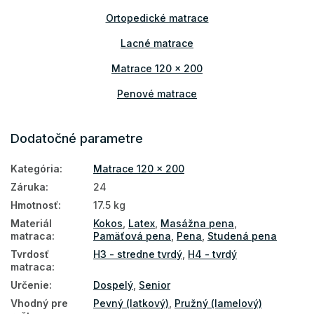
Ortopedické matrace
Lacné matrace
Matrace 120 x 200
Penové matrace
Matrace s pamäťovou penou
Dodatočné parametre
Kokosové matrace
Kategória
:
Matrace 120 x 200
Latexové matrace
Záruka
:
24
Matrace podľa výšky
Hmotnosť
:
17.5 kg
Matrace podľa nosnosti
Materiál
Kokos
,
Latex
,
Masážna pena
,
matraca
:
Pamäťová pena
,
Pena
,
Studená pena
Vysoké matrace
Tvrdosť
H3 - stredne tvrdý
,
H4 - tvrdý
matraca
:
Matrace PUR pena
Určenie
:
Dospelý
,
Senior
Matrace HR pena
Vhodný pre
Pevný (latkový)
,
Pružný (lamelový)