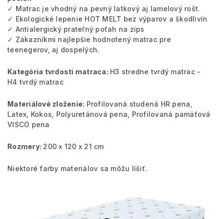
✓ Matrac je vhodný na pevný latkový aj lamelový rošt.
✓ Ekologické lepenie HOT MELT bez výparov a škodlivín
✓ Antialergický prateľný poťah na zips
✓ Zákazníkmi najlepšie hodnotený matrac pre
teenegerov, aj dospelých.
Kategória tvrdosti matraca:
H3 stredne tvrdý matrac -
H4 tvrdý matrac
Materiálové zloženie:
Profilovaná studená HR pena,
Latex, Kokos, Polyuretánová pena, Profilovaná pamäťová
VISCO pena
Rozmery:
200 x 120 x 21 cm
Niektoré farby materiálov sa môžu líšiť.