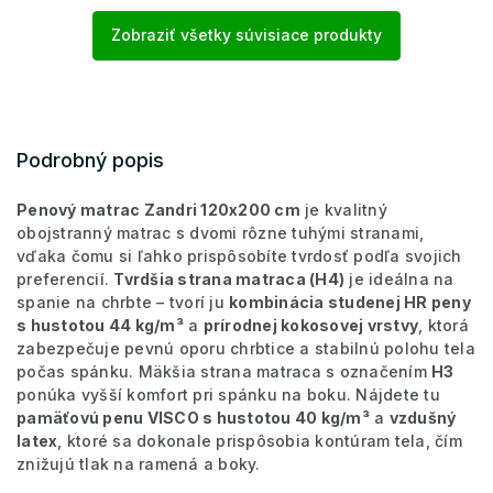
Zobraziť všetky súvisiace produkty
Podrobný popis
Penový matrac Zandri 120x200 cm
je kvalitný
obojstranný matrac s dvomi rôzne tuhými stranami,
vďaka čomu si ľahko prispôsobíte tvrdosť podľa svojich
preferencií.
Tvrdšia strana matraca (H4)
je ideálna na
spanie na chrbte – tvorí ju
kombinácia studenej HR peny
s hustotou 44 kg/m³
a
prírodnej kokosovej vrstvy
, ktorá
zabezpečuje pevnú oporu chrbtice a stabilnú polohu tela
počas spánku. Mäkšia strana matraca s označením
H3
ponúka vyšší komfort pri spánku na boku. Nájdete tu
pamäťovú penu VISCO s hustotou 40 kg/m³
a
vzdušný
latex
, ktoré sa dokonale prispôsobia kontúram tela, čím
znižujú tlak na ramená a boky.