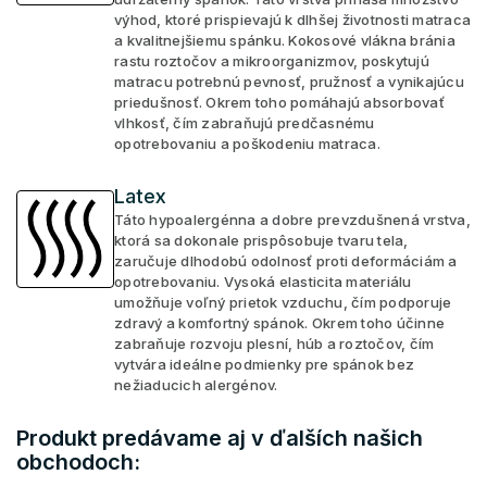
výhod, ktoré prispievajú k dlhšej životnosti matraca
a kvalitnejšiemu spánku. Kokosové vlákna bránia
rastu roztočov a mikroorganizmov, poskytujú
matracu potrebnú pevnosť, pružnosť a vynikajúcu
priedušnosť. Okrem toho pomáhajú absorbovať
vlhkosť, čím zabraňujú predčasnému
opotrebovaniu a poškodeniu matraca.
Latex
Táto hypoalergénna a dobre prevzdušnená vrstva,
ktorá sa dokonale prispôsobuje tvaru tela,
zaručuje dlhodobú odolnosť proti deformáciám a
opotrebovaniu. Vysoká elasticita materiálu
umožňuje voľný prietok vzduchu, čím podporuje
zdravý a komfortný spánok. Okrem toho účinne
zabraňuje rozvoju plesní, húb a roztočov, čím
vytvára ideálne podmienky pre spánok bez
nežiaducich alergénov.
Produkt predávame aj v ďalších našich
obchodoch: