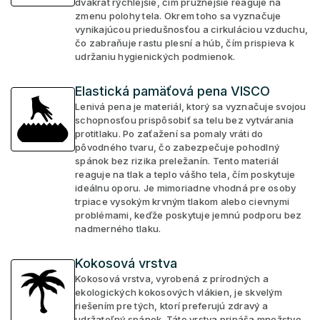
dvakrát rýchlejšie, čím pružnejšie reaguje na
zmenu polohy tela. Okrem toho sa vyznačuje
vynikajúcou priedušnosťou a cirkuláciou vzduchu,
čo zabraňuje rastu plesní a húb, čím prispieva k
udržaniu hygienických podmienok.
Elastická pamäťová pena VISCO
Lenivá pena je materiál, ktorý sa vyznačuje svojou
schopnosťou prispôsobiť sa telu bez vytvárania
protitlaku. Po zaťažení sa pomaly vráti do
pôvodného tvaru, čo zabezpečuje pohodlný
spánok bez rizika preležanín. Tento materiál
reaguje na tlak a teplo vášho tela, čím poskytuje
ideálnu oporu. Je mimoriadne vhodná pre osoby
trpiace vysokým krvným tlakom alebo cievnymi
problémami, keďže poskytuje jemnú podporu bez
nadmerného tlaku.
Kokosová vrstva
Kokosová vrstva, vyrobená z prírodných a
ekologických kokosových vlákien, je skvelým
riešením pre tých, ktorí preferujú zdravý a
udržateľný spánok. Táto vrstva prináša množstvo