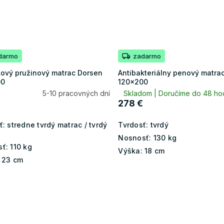
darmo
zadarmo
kový pružinový matrac Dorsen
Antibakteriálny penový matrac
00
120x200
5-10 pracovných dní
Skladom | Doručíme do 48 ho
278 €
ť:
stredne tvrdý matrac / tvrdý
Tvrdosť:
tvrdý
Nosnosť:
130 kg
ť:
110 kg
Výška:
18 cm
23 cm
O
v
l