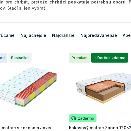
ia pre chrbát, pretože
chrbtici poskytuje potrebnú oporu
. 
v. Stačí si len vybrať!
rúčame
Najlacnejšie
Najdrahšie
Najpredávanejšie
Abe
ard
Bestseller
Premium
+ Darček zdarma
zadarmo
 matrac s kokosom Jovis
Kokosový matrac Zandri 120x