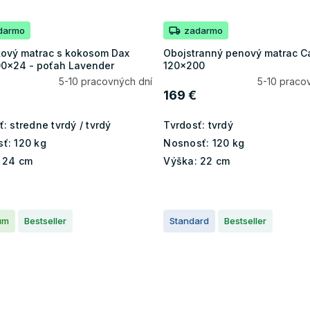
darmo
zadarmo
kový matrac s kokosom Dax
Obojstranný penový matrac C
0x24 - poťah Lavender
120x200
5-10 pracovných dní
5-10 praco
169 €
ť:
stredne tvrdý / tvrdý
Tvrdosť:
tvrdý
ť:
120 kg
Nosnosť:
120 kg
24 cm
Výška:
22 cm
um
Bestseller
Standard
Bestseller