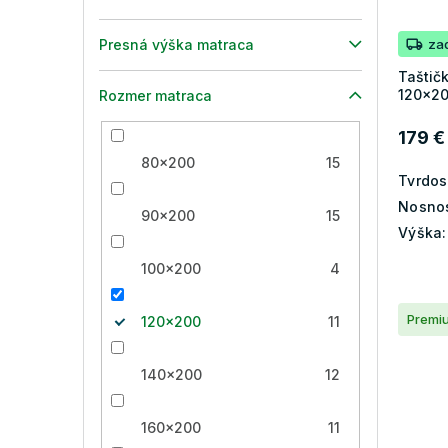
za
Presná výška matraca
Taštič
120x20
Rozmer matraca
179 €
80x200
15
Tvrdos
Nosnos
90x200
15
Výška:
100x200
4
Premi
120x200
11
140x200
12
160x200
11