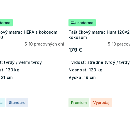
darmo
zadarmo
kový matrac HERA s kokosom
Taštičkový matrac Hunt 120x2
00
kokosom
5-10 pracovných dní
5-10 praco
179 €
ť:
tvrdý / veľmi tvrdý
Tvrdosť:
stredne tvrdý / tvrdý
ť:
130 kg
Nosnosť:
120 kg
21 cm
Výška:
19 cm
ka
Standard
Premium
Výpredaj