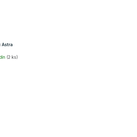
 Astra
dín
(2 ks)