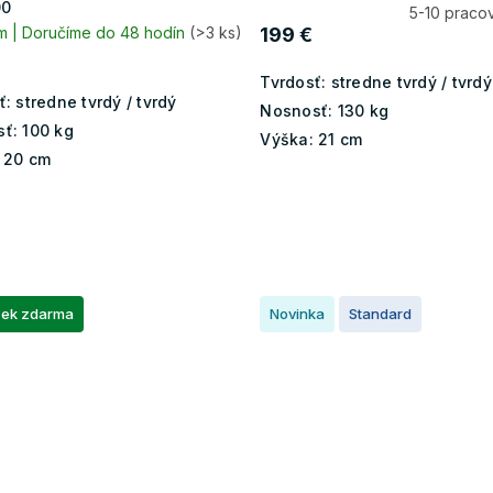
00
5-10 praco
m | Doručíme do 48 hodín
(>3 ks)
199 €
Tvrdosť:
stredne tvrdý / tvrdý
ť:
stredne tvrdý / tvrdý
Nosnosť:
130 kg
ť:
100 kg
Výška:
21 cm
20 cm
ček zdarma
Novinka
Standard