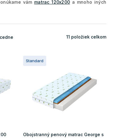
Ponúkame vám
matrac 120x200
a mnoho iných
11
položiek celkom
cedne
Standard
200
Obojstranný penový matrac George s