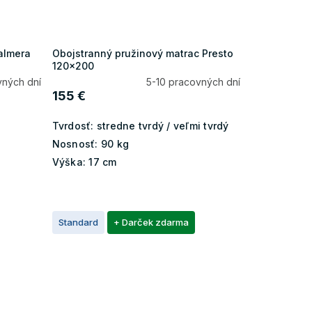
almera
Obojstranný pružinový matrac Presto
120x200
vných dní
5-10 pracovných dní
155 €
Tvrdosť:
stredne tvrdý / veľmi tvrdý
Nosnosť:
90 kg
Výška:
17 cm
Standard
+ Darček zdarma