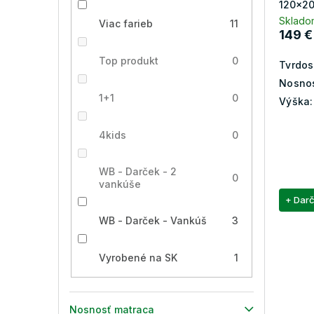
120x2
v
Sklado
Viac farieb
11
149 €
Top produkt
0
Tvrdos
Nosnos
1+1
0
Výška:
4kids
0
WB - Darček - 2
0
vankúše
+ Dar
WB - Darček - Vankúš
3
Vyrobené na SK
1
Nosnosť matraca