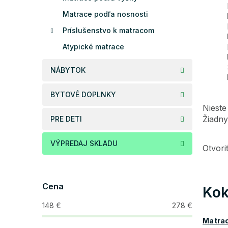
Matrace podľa nosnosti
Príslušenstvo k matracom
Atypické matrace
NÁBYTOK
BYTOVÉ DOPLNKY
Nieste
Žiadny
PRE DETI
VÝPREDAJ SKLADU
Otvor
Cena
Kok
148
€
278
€
Matra