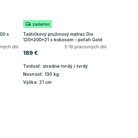
zadarmo
00 s
Taštičkový pružinový matrac Dio
120x200x21 s kokosom - poťah Gold
vných dní
5-10 pracovných dní
189 €
Tvrdosť:
stredne tvrdý / tvrdý
Nosnosť:
130 kg
Výška:
21 cm