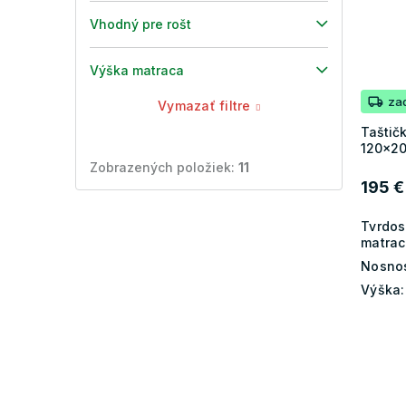
Vhodný pre rošt
Výška matraca
za
Vymazať filtre
Taštič
120x2
Zobrazených položiek:
11
195 €
Tvrdos
matrac
Nosnos
Výška: