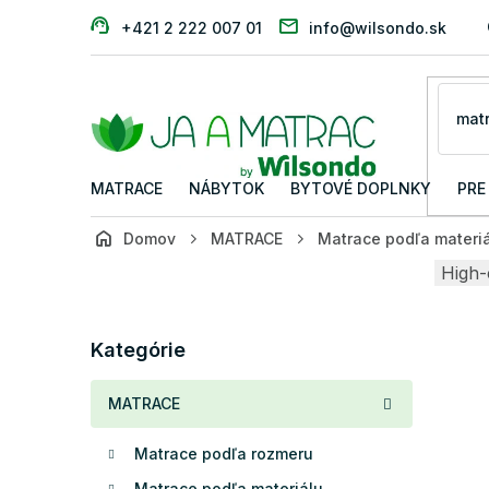
Prejsť
+421 2 222 007 01
info@wilsondo.sk
na
obsah
MATRACE
NÁBYTOK
BYTOVÉ DOPLNKY
PRE
Domov
MATRACE
Matrace podľa materi
B
High-
o
č
Preskočiť
n
Kategórie
kategórie
ý
p
MATRACE
a
n
Matrace podľa rozmeru
e
l
Matrace podľa materiálu