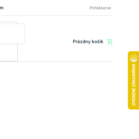
mácia a vrátenie tovaru
FAQ: Najčastejšie otázky zákazníkov
Prihlásenie
Prázdny košík
Nákupný
košík