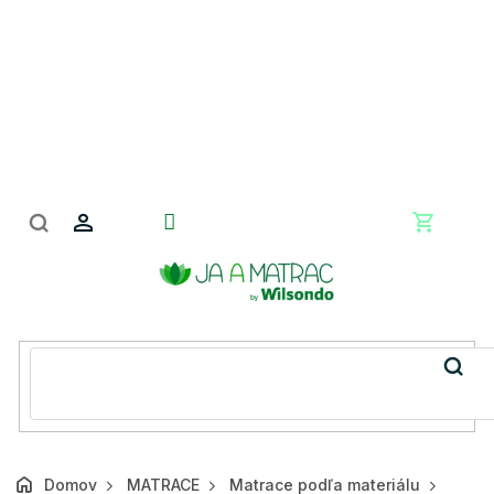
Prejsť
na
obsah
Nákupn
košík
Domov
MATRACE
Matrace podľa materiálu