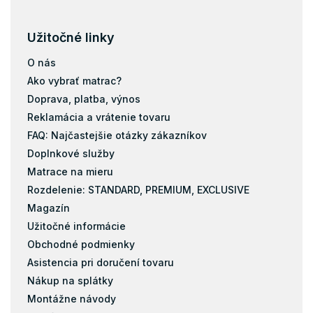
Matrace 200x100
Matrace 200x120
Užitočné linky
Matrace 200x140
O nás
Matrace 200x160
Ako vybrať matrac?
Matrace 200x180
Doprava, platba, výnos
Matrace 200x200
Reklamácia a vrátenie tovaru
Matrace 120x184
FAQ: Najčastejšie otázky zákazníkov
Doplnkové služby
Taštičky
Matrace na mieru
Pamäťová pena
Rozdelenie: STANDARD, PREMIUM, EXCLUSIVE
Latex
Magazín
Kokos
Užitočné informácie
Matrace s masážnou penou
Obchodné podmienky
Matrace zo studenej peny
Asistencia pri doručení tovaru
Pena
Nákup na splátky
Pohánkové matrace
Montážne návody