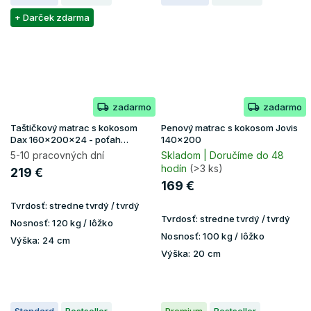
+ Darček zdarma
zadarmo
zadarmo
Taštičkový matrac s kokosom
Penový matrac s kokosom Jovis
Dax 160x200x24 - poťah
140x200
Lavender
5-10 pracovných dní
Skladom | Doručíme do 48
hodín
(>3 ks)
219 €
169 €
Tvrdosť:
stredne tvrdý / tvrdý
Tvrdosť:
stredne tvrdý / tvrdý
Nosnosť:
120 kg / lôžko
Nosnosť:
100 kg / lôžko
Výška:
24 cm
Výška:
20 cm