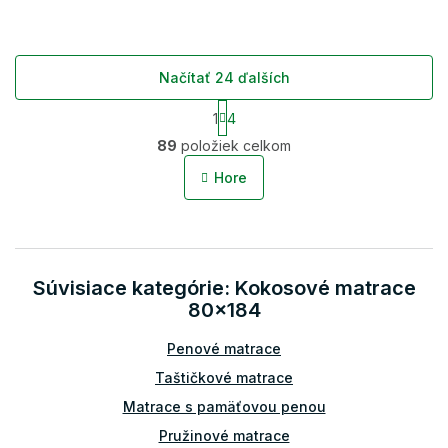
Načítať 24 ďalších
S
1
4
t
O
r
89
položiek celkom
v
á
l
n
Hore
á
k
o
d
v
a
a
c
n
i
i
Súvisiace kategórie: Kokosové matrace
e
e
p
80x184
r
v
Penové matrace
k
Taštičkové matrace
y
v
Matrace s pamäťovou penou
ý
Pružinové matrace
p