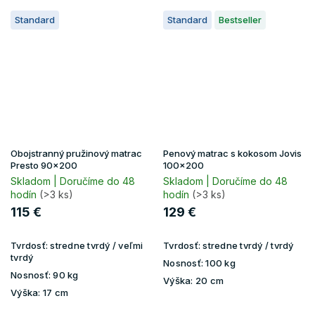
Standard
Standard
Bestseller
Obojstranný pružinový matrac
Penový matrac s kokosom Jovis
Presto 90x200
100x200
Skladom | Doručíme do 48
Skladom | Doručíme do 48
hodín
(>3 ks)
hodín
(>3 ks)
115 €
129 €
Tvrdosť:
stredne tvrdý / veľmi
Tvrdosť:
stredne tvrdý / tvrdý
tvrdý
Nosnosť:
100 kg
Nosnosť:
90 kg
Výška:
20 cm
Výška:
17 cm