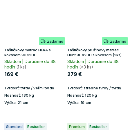
zadarmo
zadarmo
Taštičkový matrac HERA s
Taštičkový pružinový matrac
kokosom 90x200
Hunt 90x200 s kokosom (2ks)
1+1
Skladom | Doručíme do 48
Skladom | Doručíme do 48
hodín
(1 ks)
hodín
(>3 ks)
169 €
279 €
Tvrdosť:
tvrdý / veľmi tvrdý
Tvrdosť:
stredne tvrdý / tvrdý
Nosnosť:
130 kg
Nosnosť:
120 kg
Výška:
21 cm
Výška:
19 cm
Standard
Bestseller
Premium
Bestseller