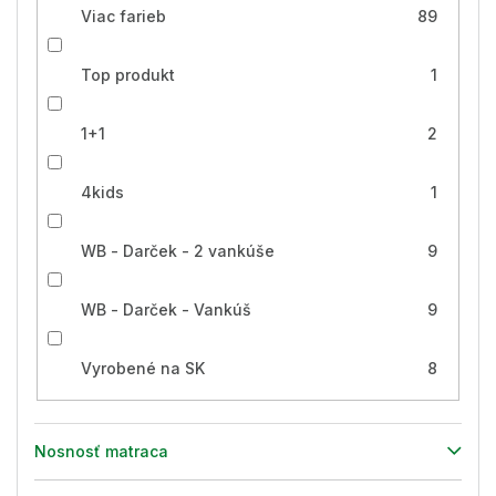
Viac farieb
89
Top produkt
1
1+1
2
4kids
1
WB - Darček - 2 vankúše
9
WB - Darček - Vankúš
9
Vyrobené na SK
8
Nosnosť matraca