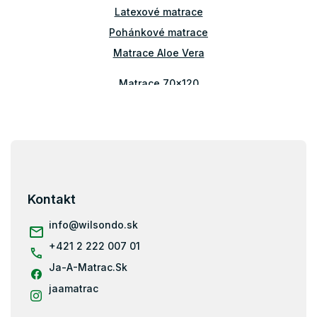
i
Latexové matrace
s
Pohánkové matrace
u
Matrace Aloe Vera
Matrace 70x120
Matrace 80x140
Matrace 70x160
Matrace 80x160
Z
á
Matrace 90x160
p
Matrace 80x180
ä
Kontakt
Matrace 90x180
t
i
info
@
wilsondo.sk
Matrace 80x184
e
+421 2 222 007 01
Matrace 80x190
Ja-A-Matrac.Sk
Matrace 90x190
Matrace 200x80
jaamatrac
Matrace 200x90