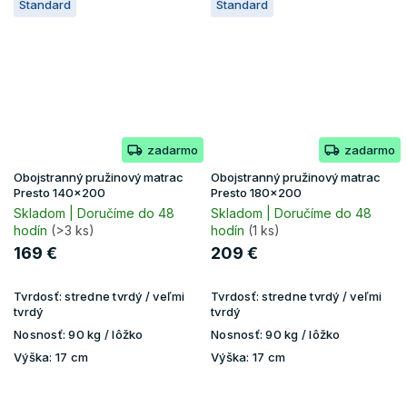
Standard
Standard
zadarmo
zadarmo
Obojstranný pružinový matrac
Obojstranný pružinový matrac
Presto 140x200
Presto 180x200
Skladom | Doručíme do 48
Skladom | Doručíme do 48
hodín
(>3 ks)
hodín
(1 ks)
169 €
209 €
Tvrdosť:
stredne tvrdý / veľmi
Tvrdosť:
stredne tvrdý / veľmi
tvrdý
tvrdý
Nosnosť:
90 kg / lôžko
Nosnosť:
90 kg / lôžko
Výška:
17 cm
Výška:
17 cm