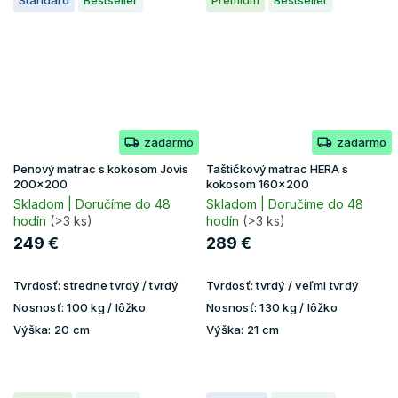
Standard
Bestseller
Premium
Bestseller
zadarmo
zadarmo
Penový matrac s kokosom Jovis
Taštičkový matrac HERA s
200x200
kokosom 160x200
Skladom | Doručíme do 48
Skladom | Doručíme do 48
hodín
(>3 ks)
hodín
(>3 ks)
249 €
289 €
Tvrdosť:
stredne tvrdý / tvrdý
Tvrdosť:
tvrdý / veľmi tvrdý
Nosnosť:
100 kg / lôžko
Nosnosť:
130 kg / lôžko
Výška:
20 cm
Výška:
21 cm