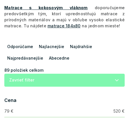
Matrace s kokosovým vláknom
doporučujeme
predovšetkým tým, ktorí uprednostňujú matrace z
prírodných materiálov a majú v obľube vysoko elastické
matrace. Tu nájdete
matrace 184x80
na jednom mieste!
R
a
Odporúčame
Najlacnejšie
Najdrahšie
d
e
Najpredávanejšie
Abecedne
n
i
89
položiek celkom
e
Zavrieť filter
p
r
o
Cena
d
u
79
€
520
€
k
t
o