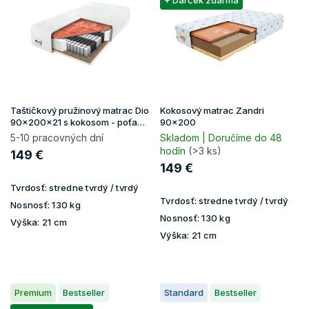
p
+ Darček zdarma
i
s
p
r
o
d
u
Taštičkový pružinový matrac Dio
Kokosový matrac Zandri
k
90x200x21 s kokosom - poťah
90x200
Gold
t
5-10 pracovných dní
Skladom | Doručíme do 48
hodín
(>3 ks)
o
149 €
v
149 €
Tvrdosť:
stredne tvrdý / tvrdý
Tvrdosť:
stredne tvrdý / tvrdý
Nosnosť:
130 kg
Nosnosť:
130 kg
Výška:
21 cm
Výška:
21 cm
Premium
Bestseller
Standard
Bestseller