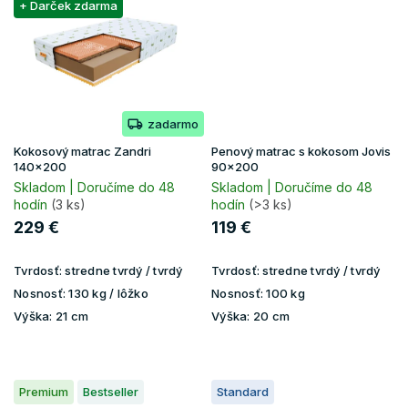
+ Darček zdarma
zadarmo
Kokosový matrac Zandri
Penový matrac s kokosom Jovis
140x200
90x200
Skladom | Doručíme do 48
Skladom | Doručíme do 48
hodín
(3 ks)
hodín
(>3 ks)
229 €
119 €
Tvrdosť:
stredne tvrdý / tvrdý
Tvrdosť:
stredne tvrdý / tvrdý
Nosnosť:
130 kg / lôžko
Nosnosť:
100 kg
Výška:
21 cm
Výška:
20 cm
Premium
Bestseller
Standard