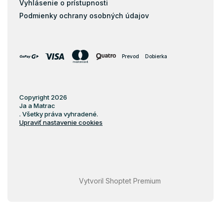
pohankove-matrace
Vyhlásenie o prístupnosti
Podmienky ochrany osobných údajov
Pružiny
Biopena
Filc
Prevod
Dobierka
Kokosové matrace 70x120
Kokosové matrace 80x140
Kokosové matrace 70x160
Copyright 2026
Ja a Matrac
Kokosové matrace 80x190
. Všetky práva vyhradené.
Upraviť nastavenie cookies
Kokosové matrace 120x184
Vytvoril Shoptet Premium