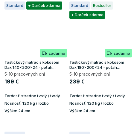
Standard
+ Darček zdarma
Standard
Bestseller
+ Darček zdarma
zadarmo
zadarmo
Taštičkový matrac s kokosom
Taštičkový matrac s kokosom
Dax 140x200x24 - poťah
Dax 180x200x24 - poťah
Lavender
Lavender
5-10 pracovných dní
5-10 pracovných dní
199 €
239 €
Tvrdosť:
stredne tvrdý / tvrdý
Tvrdosť:
stredne tvrdý / tvrdý
Nosnosť:
120 kg / lôžko
Nosnosť:
120 kg / lôžko
Výška:
24 cm
Výška:
24 cm