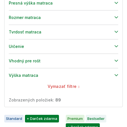
Presná výška matraca
Rozmer matraca
Tvrdosť matraca
Určenie
Vhodný pre rošt
Výška matraca
Vymazať filtre
Zobrazených položiek:
89
V
Standard
+ Darček zdarma
Premium
Bestseller
ý