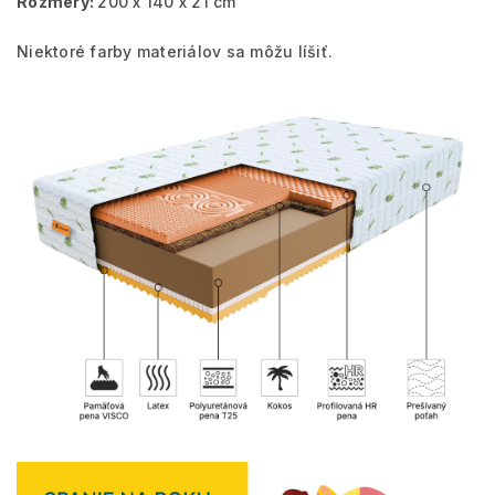
Rozmery:
200 x 140 x 21 cm
Niektoré farby materiálov sa môžu líšiť.