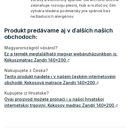
zabraňuje rozvoju plesní, húb a roztočov, čím
vytvára ideálne podmienky pre spánok bez
nežiaducich alergénov.
Produkt predávame aj v ďalších našich
obchodoch:
Magyarországról vásárol?
Ez a termék megtalálható magyar webáruházunkban is:
Kókuszmatrac Zandri 140x200
↗
Nakupujete z Česka?
Tento produkt najdete i v našem českém internetovém
obchodě: Kokosová matrace Zandri 140x200
↗
Kupujete iz Hrvatske?
Ovaj proizvod možete pronaći i u našoj hrvatskoj
internetskoj trgovini: Kokosov madrac Zandri 140x200
↗