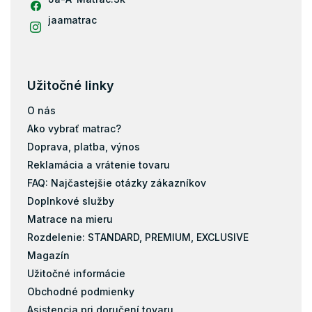
Pamäťová pena
jaamatrac
Latex
Kokos
Užitočné linky
Matrace s masážnou penou
O nás
Matrace zo studenej peny
Ako vybrať matrac?
Pena
Doprava, platba, výnos
Reklamácia a vrátenie tovaru
FAQ: Najčastejšie otázky zákazníkov
Doplnkové služby
Matrace na mieru
Rozdelenie: STANDARD, PREMIUM, EXCLUSIVE
Magazín
Užitočné informácie
Obchodné podmienky
Asistencia pri doručení tovaru