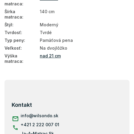
Penové matrace 140x200
matraca
:
Šírka
140 cm
Matrace s pamäťovou penou 140x200
matraca
:
Kokosové matrace 140x200
Štýl
:
Moderný
Tvrdosť
:
Tvrdé
Latexové matrace 140x200
Typ peny
:
Pamäťová pena
Ortopedické matrace 140x200
Veľkosť
:
Na dvojlôžko
140x200
Výška
nad 21 cm
matraca
:
Matrace tvrdosť H3
Matrace tvrdosť H4
Z
Vysoké matrace 140x200
á
p
Matrace podľa nosnosti - 130 kg
ä
Kontakt
t
Matrace podľa nosnosti 100+ kg
i
info
@
wilsondo.sk
Matrace podľa nosnosti 130+ kg
e
+421 2 222 007 01
Matrace 200x140
Ja-A-Matrac.Sk