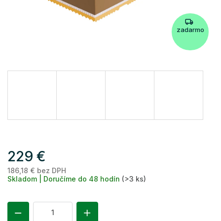
zadarmo
229 €
186,18 € bez DPH
Je
Skladom | Doručíme do 48 hodín
(>3 ks)
ce