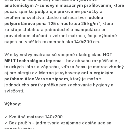
anatomickým 7-zónovým masážnym profilovaním
, ktoré
počas spánku podporuje prekrvenie pokožky a
uvoľnenie svalstva. Jadro matraca tvorí
odolná
polyuretánová pena T25 s hustotou 25 kg/m³
, ktorá
zaisťuje stabilitu a jednoduchšiu manipuláciu pri
pravidelnom otáčaní a vetraní matraca, čo je výhodné
najmä pri väčších rozmeroch ako 140x200 cm.
Všetky vrstvy matraca sú spojené ekologickou
HOT
MELT technológiou lepenia
– bez obsahu rozpúšťadiel,
toxických látok a zápachu, vďaka čomu je matrac vhodný
aj pre alergikov. Matrac je vybavený
antialergickým
poťahom Aloe Vera so zipsom
, ktorý je možné
jednoducho
prať v práčke
pre zachovanie hygieny a
sviežosti.
Výhody:
✓ Kvalitné matrace 140x200
✓ Bez pružín - jadro tvoria vzájomne dopĺňajúce sa
penové vrstvy