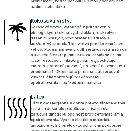
problémami, keďže poskytuje jemnú podporu bez
nadmerného tlaku.
Kokosová vrstva
Kokosová vrstva, vyrobená z prírodných a
ekologických kokosových vlákien, je skvelým
riešením pre tých, ktorí preferujú zdravý a
udržateľný spánok. Táto vrstva prináša množstvo
výhod, ktoré prispievajú k dlhšej životnosti matraca
a kvalitnejšiemu spánku. Kokosové vlákna bránia
rastu roztočov a mikroorganizmov, poskytujú
matracu potrebnú pevnosť, pružnosť a vynikajúcu
priedušnosť. Okrem toho pomáhajú absorbovať
vlhkosť, čím zabraňujú predčasnému
opotrebovaniu a poškodeniu matraca.
Latex
Táto hypoalergénna a dobre prevzdušnená vrstva,
ktorá sa dokonale prispôsobuje tvaru tela,
zaručuje dlhodobú odolnosť proti deformáciám a
opotrebovaniu. Vysoká elasticita materiálu
umožňuje voľný prietok vzduchu, čím podporuje
zdravý a komfortný spánok. Okrem toho účinne