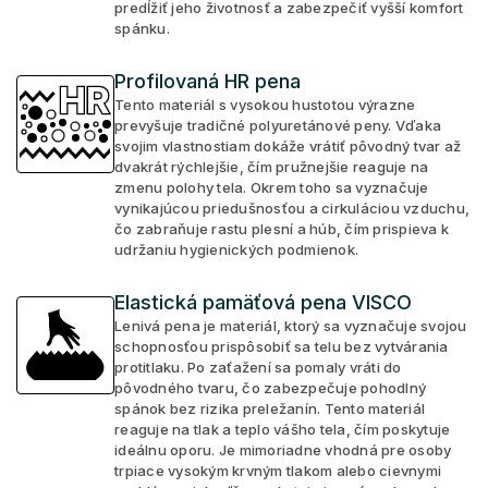
predĺžiť jeho životnosť a zabezpečiť vyšší komfort
spánku.
Profilovaná HR pena
Tento materiál s vysokou hustotou výrazne
prevyšuje tradičné polyuretánové peny. Vďaka
svojim vlastnostiam dokáže vrátiť pôvodný tvar až
dvakrát rýchlejšie, čím pružnejšie reaguje na
zmenu polohy tela. Okrem toho sa vyznačuje
vynikajúcou priedušnosťou a cirkuláciou vzduchu,
čo zabraňuje rastu plesní a húb, čím prispieva k
udržaniu hygienických podmienok.
Elastická pamäťová pena VISCO
Lenivá pena je materiál, ktorý sa vyznačuje svojou
schopnosťou prispôsobiť sa telu bez vytvárania
protitlaku. Po zaťažení sa pomaly vráti do
pôvodného tvaru, čo zabezpečuje pohodlný
spánok bez rizika preležanín. Tento materiál
reaguje na tlak a teplo vášho tela, čím poskytuje
ideálnu oporu. Je mimoriadne vhodná pre osoby
trpiace vysokým krvným tlakom alebo cievnymi