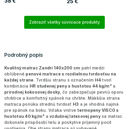
38 €
25 €
Zobraziť všetky súvisiace produkty
Podrobný popis
Kvalitný matrac Zandri 140x200 cm
patrí medzi
obľúbené
penové matrace s rozdielnou tvrdosťou na
každej strane
. Tvrdšiu stranu s označením
H4
tvorí
kombinácia
HR studenej peny s hustotou 44 kg/m³
a
prírodnej kokosovej dosky
, čo zabezpečuje pevnú oporu
chrbtice a komfortný spánok na chrbte. Mäkkšia strana
matraca ponúka strednú tvrdosť
H3
a je vhodná najmä
pre spánok na boku. Vďaka vrstve
termopeny VISCO s
hustotou 40 kg/m³
a
vzdušnej latexovej peny
sa matrac
dokonale prispôsobí telu a poskytne príjemný pocit
uvoľnenia. Obe strany matraca sú vybavené