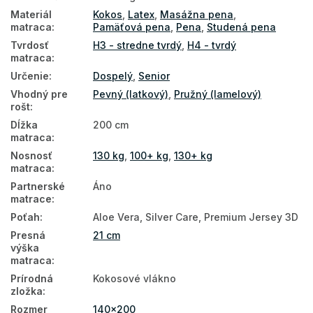
Matrace podľa nosnosti
Materiál
Kokos
,
Latex
,
Masážna pena
,
matraca
:
Pamäťová pena
,
Pena
,
Studená pena
Vysoké matrace
Tvrdosť
H3 - stredne tvrdý
,
H4 - tvrdý
matraca
:
Matrace PUR pena
Určenie
:
Dospelý
,
Senior
Matrace HR pena
Vhodný pre
Pevný (latkový)
,
Pružný (lamelový)
rošt
:
Hotelové matrace
Dĺžka
200 cm
Prírodné matrace
matraca
:
Nosnosť
130 kg
,
100+ kg
,
130+ kg
Podlahové matrace
matraca
:
Partnerské
Áno
Matrace na zem
matrace
:
Najpredávanejšie matrace
Poťah
:
Aloe Vera, Silver Care, Premium Jersey 3D
Presná
21 cm
Obojstranné matrace
výška
matraca
:
Matrace podľa tvrdosti
Prírodná
Kokosové vlákno
Manželské matrace
zložka
:
Rozmer
140x200