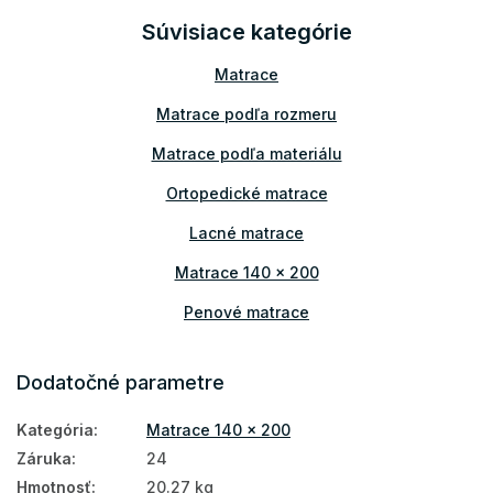
Súvisiace kategórie
Matrace
Matrace podľa rozmeru
Matrace podľa materiálu
Ortopedické matrace
Lacné matrace
Matrace 140 x 200
Penové matrace
Matrace s pamäťovou penou
Dodatočné parametre
Kokosové matrace
Kategória
:
Matrace 140 x 200
Latexové matrace
Záruka
:
24
Matrace podľa výšky
Hmotnosť
:
20.27 kg