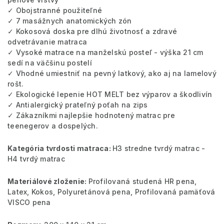
✓ Obojstranné použiteľné
✓ 7 masážnych anatomických zón
✓ Kokosová doska pre dlhú životnosť a zdravé
odvetrávanie matraca
✓ Vysoké matrace na manželskú posteľ - výška 21 cm
sedí na väčšinu postelí
✓ Vhodné umiestniť na pevný latkový, ako aj na lamelový
rošt.
✓ Ekologické lepenie HOT MELT bez výparov a škodlivín
✓ Antialergický prateľný poťah na zips
✓ Zákazníkmi najlepšie hodnotený matrac pre
teenegerov a dospelých.
Kategória tvrdosti matraca:
H3 stredne tvrdý matrac -
H4 tvrdý matrac
Materiálové zloženie:
Profilovaná studená HR pena,
Latex, Kokos, Polyuretánová pena, Profilovaná pamäťová
VISCO pena