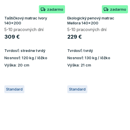
zadarmo
zadarmo
Taštičkový matrac Ivory
Ekologický penový matrac
140x200
Mellora 140x200
5-10 pracovných dní
5-10 pracovných dní
309 €
229 €
Tvrdosť:
stredne tvrdý
Tvrdosť:
tvrdý
Nosnosť:
120 kg / lôžko
Nosnosť:
130 kg / lôžko
Výška:
20 cm
Výška:
21 cm
Standard
Standard