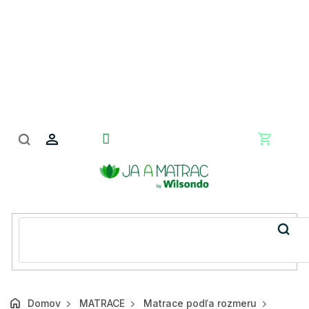
Prejsť
na
obsah
Nákupn
košík
Domov
MATRACE
Matrace podľa rozmeru