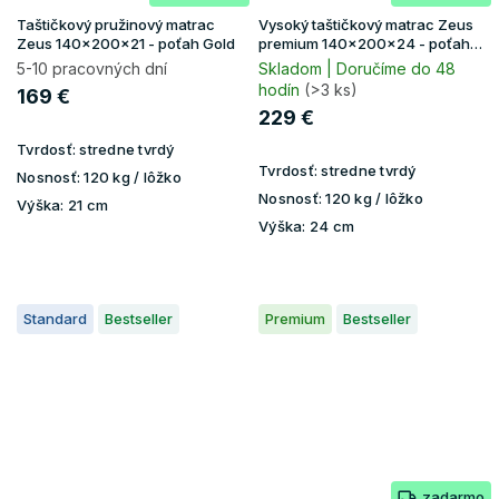
Taštičkový pružinový matrac
Vysoký taštičkový matrac Zeus
Zeus 140x200x21 - poťah Gold
premium 140x200x24 - poťah
Aloe Vera
5-10 pracovných dní
Skladom | Doručíme do 48
hodín
(>3 ks)
169 €
229 €
Tvrdosť:
stredne tvrdý
Tvrdosť:
stredne tvrdý
Nosnosť:
120 kg / lôžko
Nosnosť:
120 kg / lôžko
Výška:
21 cm
Výška:
24 cm
Standard
Bestseller
Premium
Bestseller
zadarmo