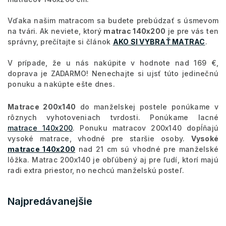
Vďaka našim matracom sa budete prebúdzať s úsmevom
na tvári. Ak neviete, ktorý
matrac 140x200
je pre vás ten
správny, prečítajte si článok
AKO SI VYBRAŤ MATRAC
.
V prípade, že u nás nakúpite v hodnote nad 169 €,
doprava je ZADARMO! Nenechajte si ujsť túto jedinečnú
ponuku a nakúpte ešte dnes.
Matrace 200x140
do manželskej postele ponúkame v
rôznych vyhotoveniach tvrdosti. Ponúkame lacné
matrace 140x200
. Ponuku matracov 200x140 dopĺňajú
vysoké matrace, vhodné pre staršie osoby.
Vysoké
matrace 140x200
nad 21 cm sú vhodné pre manželské
lôžka. Matrac 200x140 je obľúbený aj pre ľudí, ktorí majú
radi extra priestor, no nechcú manželskú posteľ.
Najpredávanejšie