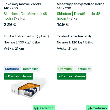
u
Kokosový matrac Zandri
Masážny penový matrac Delios
k
140x200
140x200
t
Skladom | Doručíme do 48
Skladom | Doručíme do 48
hodín
(>3 ks)
hodín
(>3 ks)
o
v
229 €
149 €
Tvrdosť:
stredne tvrdý / tvrdý
Tvrdosť:
stredne tvrdý
Nosnosť:
130 kg / lôžko
Nosnosť:
120 kg / lôžko
Výška:
21 cm
Výška:
21 cm
Standard
Bestseller
Premium
Bestseller
+ Darček zdarma
+ Darček zdarma
zadarmo
zadarmo