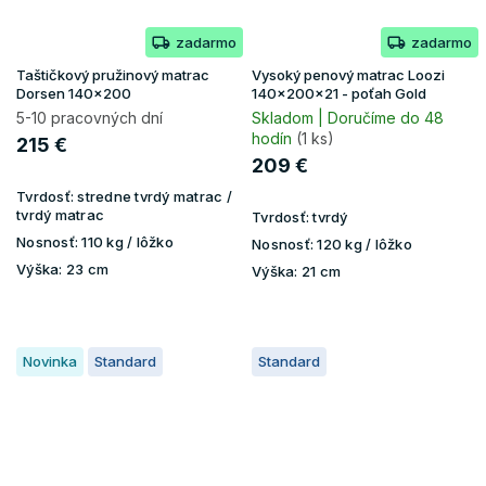
zadarmo
zadarmo
Taštičkový pružinový matrac
Vysoký penový matrac Loozi
Dorsen 140x200
140x200x21 - poťah Gold
5-10 pracovných dní
Skladom | Doručíme do 48
hodín
(1 ks)
215 €
209 €
Tvrdosť:
stredne tvrdý matrac /
tvrdý matrac
Tvrdosť:
tvrdý
Nosnosť:
110 kg / lôžko
Nosnosť:
120 kg / lôžko
Výška:
23 cm
Výška:
21 cm
Novinka
Standard
Standard