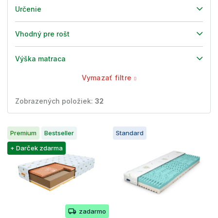
Určenie
Vhodný pre rošt
Výška matraca
Vymazať filtre
Zobrazených položiek:
32
V
Premium
Bestseller
Standard
ý
p
+ Darček zdarma
i
s
p
r
o
zadarmo
d