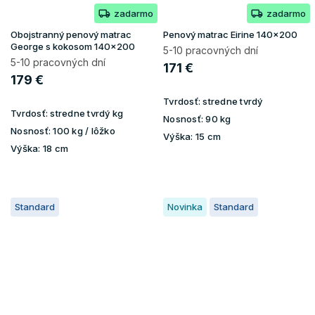
zadarmo
zadarmo
Obojstranný penový matrac
Penový matrac Eirine 140x200
George s kokosom 140x200
5-10 pracovných dní
5-10 pracovných dní
171 €
179 €
Tvrdosť:
stredne tvrdý
Tvrdosť:
stredne tvrdý kg
Nosnosť:
90 kg
Nosnosť:
100 kg / lôžko
Výška:
15 cm
Výška:
18 cm
Standard
Novinka
Standard