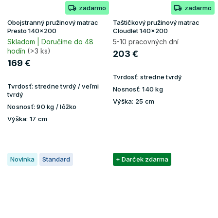
zadarmo
zadarmo
Obojstranný pružinový matrac
Taštičkový pružinový matrac
Presto 140x200
Cloudlet 140x200
Skladom | Doručíme do 48
5-10 pracovných dní
hodín
(>3 ks)
203 €
169 €
Tvrdosť:
stredne tvrdý
Tvrdosť:
stredne tvrdý / veľmi
Nosnosť:
140 kg
tvrdý
Výška:
25 cm
Nosnosť:
90 kg / lôžko
Výška:
17 cm
Novinka
Standard
+ Darček zdarma