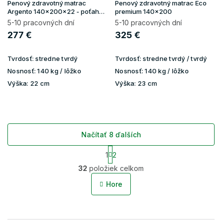
Penový zdravotný matrac
Penový zdravotný matrac Eco
Argento 140x200x22 - poťah
premium 140x200
Silver
5-10 pracovných dní
5-10 pracovných dní
277 €
325 €
Tvrdosť:
stredne tvrdý
Tvrdosť:
stredne tvrdý / tvrdý
Nosnosť:
140 kg / lôžko
Nosnosť:
140 kg / lôžko
Výška:
22 cm
Výška:
23 cm
Načítať 8 ďalších
S
1
2
t
O
r
32
položiek celkom
v
á
l
n
Hore
á
k
o
d
v
a
a
c