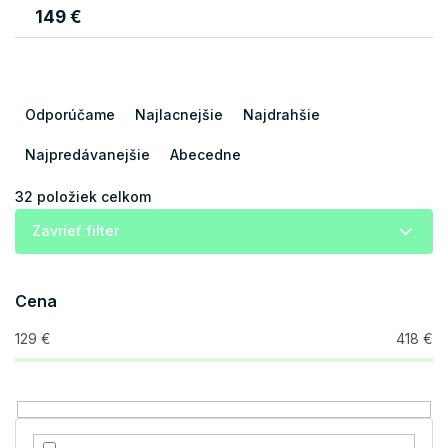
149 €
R
a
Odporúčame
Najlacnejšie
Najdrahšie
d
e
Najpredávanejšie
Abecedne
n
i
32
položiek celkom
e
Zavrieť filter
p
r
o
Cena
d
u
129
€
418
€
k
t
o
v