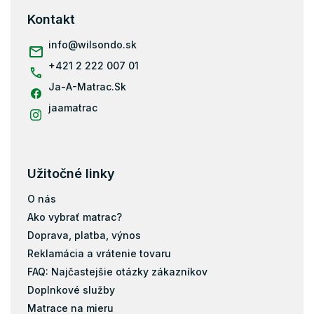
ä
Kontakt
t
i
info
@
wilsondo.sk
e
+421 2 222 007 01
Ja-A-Matrac.Sk
jaamatrac
Užitočné linky
O nás
Ako vybrať matrac?
Doprava, platba, výnos
Reklamácia a vrátenie tovaru
FAQ: Najčastejšie otázky zákazníkov
Doplnkové služby
Matrace na mieru