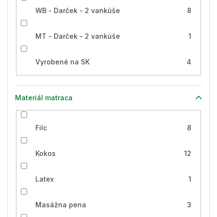
WB - Darček - 2 vankúše
8
MT - Darček - 2 vankúše
1
Vyrobené na SK
4
Materiál matraca
Filc
8
Kokos
12
Latex
1
Masážna pena
3