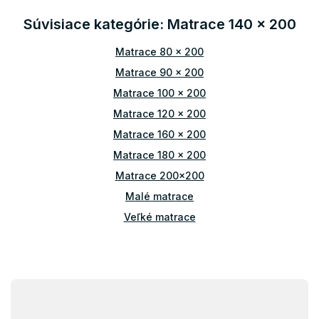
n
i
i
Súvisiace kategórie: Matrace 140 x 200
e
e
p
r
Matrace 80 x 200
v
Matrace 90 x 200
k
y
Matrace 100 x 200
v
Matrace 120 x 200
ý
p
Matrace 160 x 200
i
Matrace 180 x 200
s
u
Matrace 200x200
Malé matrace
Veľké matrace
Manželské matrace
Z
á
p