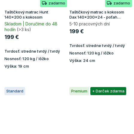
zadarmo
zadarmo
Taštičkový matrac Hunt
Taštičkový matrac s kokosom
140x200 s kokosom
Dax 140x200x24 - poťah
Lavender
Skladom | Doručíme do 48
5-10 pracovných dní
hodín
(>3 ks)
199 €
199 €
Tvrdosť:
stredne tvrdý / tvrdý
Tvrdosť:
stredne tvrdý / tvrdý
Nosnosť:
120 kg / lôžko
Nosnosť:
120 kg / lôžko
Výška:
24 cm
Výška:
19 cm
Standard
Premium
+ Darček zdarma