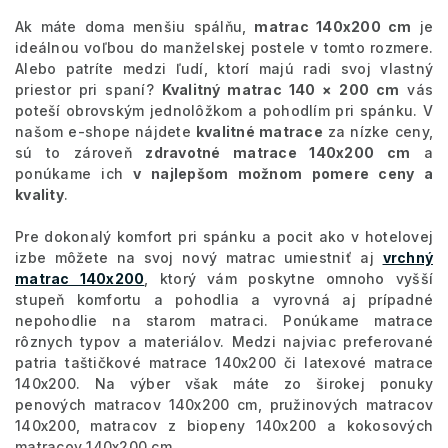
Ak máte doma menšiu spálňu,
matrac 140x200 cm
je
ideálnou voľbou do manželskej postele v tomto rozmere.
Alebo patríte medzi ľudí, ktorí majú radi svoj vlastný
priestor pri spaní?
Kvalitný matrac 140 × 200 cm
vás
poteší obrovským jednolôžkom a pohodlím pri spánku. V
našom e-shope nájdete
kvalitné matrace
za nízke ceny,
sú to zároveň
zdravotné matrace 140x200 cm
a
ponúkame ich
v najlepšom možnom pomere ceny a
kvality
.
Pre dokonalý komfort pri spánku a pocit ako v hotelovej
izbe môžete na svoj nový matrac umiestniť aj
vrchný
matrac 140x200
, ktorý vám poskytne omnoho vyšší
stupeň komfortu a pohodlia a vyrovná aj prípadné
nepohodlie na starom matraci. Ponúkame matrace
rôznych typov a materiálov. Medzi najviac preferované
patria taštičkové matrace 140x200 či latexové matrace
140x200. Na výber však máte zo širokej ponuky
penových matracov 140x200 cm, pružinových matracov
140x200, matracov z biopeny 140x200 a kokosových
matracov 140x200 cm.