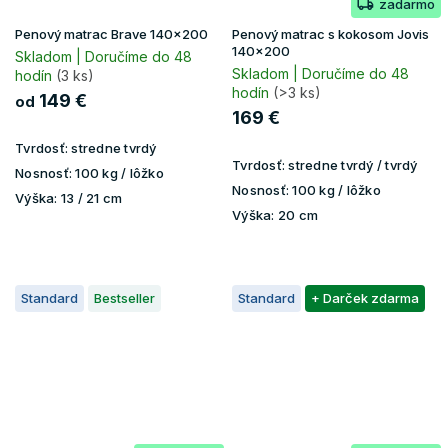
zadarmo
Penový matrac Brave 140x200
Penový matrac s kokosom Jovis
140x200
Skladom | Doručíme do 48
Skladom | Doručíme do 48
hodín
(3 ks)
hodín
(>3 ks)
149 €
od
169 €
Tvrdosť:
stredne tvrdý
Tvrdosť:
stredne tvrdý / tvrdý
Nosnosť:
100 kg / lôžko
Nosnosť:
100 kg / lôžko
Výška:
13 / 21 cm
Výška:
20 cm
Standard
Bestseller
Standard
+ Darček zdarma