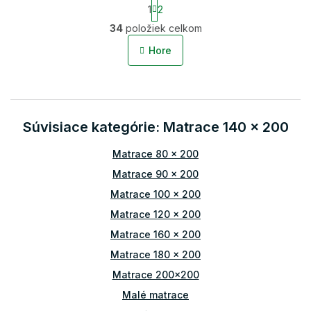
S
1
2
t
O
r
34
položiek celkom
v
á
l
n
Hore
á
k
o
d
v
a
a
c
n
i
i
Súvisiace kategórie: Matrace 140 x 200
e
e
p
r
Matrace 80 x 200
v
Matrace 90 x 200
k
y
Matrace 100 x 200
v
Matrace 120 x 200
ý
p
Matrace 160 x 200
i
Matrace 180 x 200
s
u
Matrace 200x200
Malé matrace