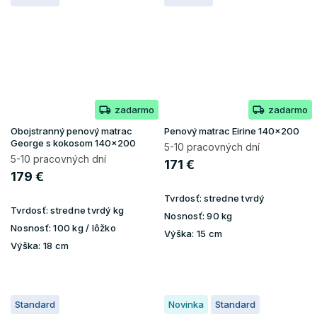
zadarmo
zadarmo
Obojstranný penový matrac
Penový matrac Eirine 140x200
George s kokosom 140x200
5-10 pracovných dní
5-10 pracovných dní
171 €
179 €
Tvrdosť:
stredne tvrdý
Tvrdosť:
stredne tvrdý kg
Nosnosť:
90 kg
Nosnosť:
100 kg / lôžko
Výška:
15 cm
Výška:
18 cm
Standard
Novinka
Standard