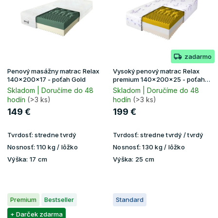
i
s
p
r
o
zadarmo
d
u
Penový masážny matrac Relax
Vysoký penový matrac Relax
k
140x200x17 - poťah Gold
premium 140x200x25 - poťah
Lavender
t
Skladom | Doručíme do 48
Skladom | Doručíme do 48
hodín
(>3 ks)
hodín
(>3 ks)
o
v
149 €
199 €
Tvrdosť:
stredne tvrdý
Tvrdosť:
stredne tvrdý / tvrdý
Nosnosť:
110 kg / lôžko
Nosnosť:
130 kg / lôžko
Výška:
17 cm
Výška:
25 cm
Premium
Bestseller
Standard
+ Darček zdarma