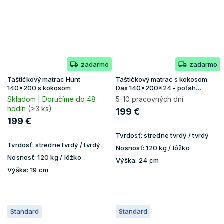
zadarmo
zadarmo
Taštičkový matrac Hunt
Taštičkový matrac s kokosom
140x200 s kokosom
Dax 140x200x24 - poťah
Lavender
Skladom | Doručíme do 48
5-10 pracovných dní
hodín
(>3 ks)
199 €
199 €
Tvrdosť:
stredne tvrdý / tvrdý
Tvrdosť:
stredne tvrdý / tvrdý
Nosnosť:
120 kg / lôžko
Nosnosť:
120 kg / lôžko
Výška:
24 cm
Výška:
19 cm
Standard
Standard