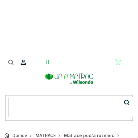
Prejsť
na
obsah
Nákupn
košík
Domov
MATRACE
Matrace podľa rozmeru