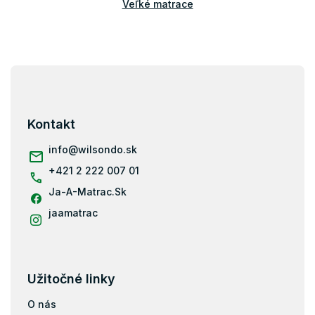
Veľké matrace
Manželské matrace
Z
á
p
ä
Kontakt
t
i
info
@
wilsondo.sk
e
+421 2 222 007 01
Ja-A-Matrac.Sk
jaamatrac
Užitočné linky
O nás