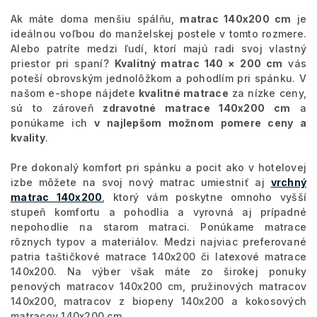
Ak máte doma menšiu spálňu,
matrac 140x200 cm
je
ideálnou voľbou do manželskej postele v tomto rozmere.
Alebo patríte medzi ľudí, ktorí majú radi svoj vlastný
priestor pri spaní?
Kvalitný matrac 140 × 200 cm
vás
poteší obrovským jednolôžkom a pohodlím pri spánku. V
našom e-shope nájdete
kvalitné matrace
za nízke ceny,
sú to zároveň
zdravotné matrace 140x200 cm
a
ponúkame ich
v najlepšom možnom pomere ceny a
kvality
.
Pre dokonalý komfort pri spánku a pocit ako v hotelovej
izbe môžete na svoj nový matrac umiestniť aj
vrchný
matrac 140x200
, ktorý vám poskytne omnoho vyšší
stupeň komfortu a pohodlia a vyrovná aj prípadné
nepohodlie na starom matraci. Ponúkame matrace
rôznych typov a materiálov. Medzi najviac preferované
patria taštičkové matrace 140x200 či latexové matrace
140x200. Na výber však máte zo širokej ponuky
penových matracov 140x200 cm, pružinových matracov
140x200, matracov z biopeny 140x200 a kokosových
matracov 140x200 cm.