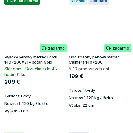
+ Darček zdarma
Novinka
Standard
zadarmo
zadarmo
Vysoký penový matrac Loozi
Obojstranný penový matrac
140x200x21 - poťah Gold
Calmera 140x200
Skladom | Doručíme do 48
5-10 pracovných dní
hodín
(1 ks)
199 €
209 €
Tvrdosť:
tvrdý
Tvrdosť:
tvrdý
Nosnosť:
120 kg / lôžko
Nosnosť:
120 kg / lôžko
Výška:
22 cm
Výška:
21 cm