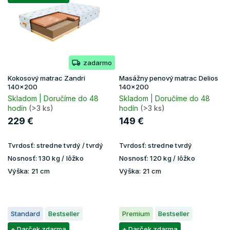
zadarmo
Kokosový matrac Zandri
Masážny penový matrac Delios
140x200
140x200
Skladom | Doručíme do 48
Skladom | Doručíme do 48
hodín
(>3 ks)
hodín
(>3 ks)
229 €
149 €
Tvrdosť:
stredne tvrdý / tvrdý
Tvrdosť:
stredne tvrdý
Nosnosť:
130 kg / lôžko
Nosnosť:
120 kg / lôžko
Výška:
21 cm
Výška:
21 cm
Standard
Bestseller
Premium
Bestseller
+ Darček zdarma
+ Darček zdarma