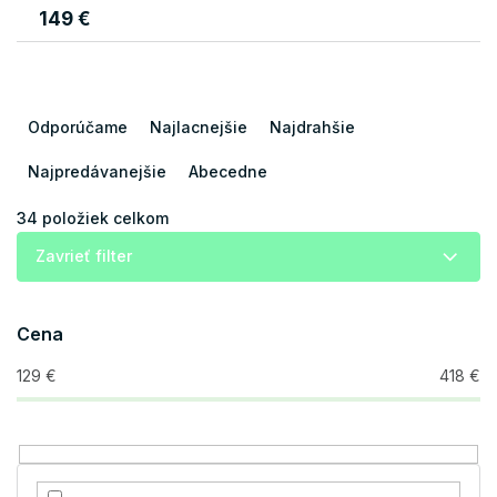
149 €
R
a
Odporúčame
Najlacnejšie
Najdrahšie
d
e
Najpredávanejšie
Abecedne
n
i
34
položiek celkom
e
Zavrieť filter
p
r
o
Cena
d
u
129
€
418
€
k
t
o
v