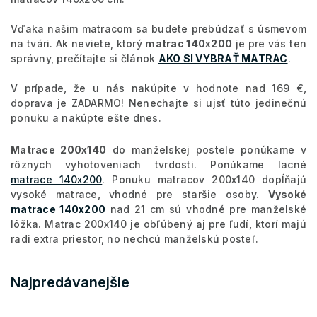
Vďaka našim matracom sa budete prebúdzať s úsmevom
na tvári. Ak neviete, ktorý
matrac 140x200
je pre vás ten
správny, prečítajte si článok
AKO SI VYBRAŤ MATRAC
.
V prípade, že u nás nakúpite v hodnote nad 169 €,
doprava je ZADARMO! Nenechajte si ujsť túto jedinečnú
ponuku a nakúpte ešte dnes.
Matrace 200x140
do manželskej postele ponúkame v
rôznych vyhotoveniach tvrdosti. Ponúkame lacné
matrace 140x200
. Ponuku matracov 200x140 dopĺňajú
vysoké matrace, vhodné pre staršie osoby.
Vysoké
matrace 140x200
nad 21 cm sú vhodné pre manželské
lôžka. Matrac 200x140 je obľúbený aj pre ľudí, ktorí majú
radi extra priestor, no nechcú manželskú posteľ.
Najpredávanejšie