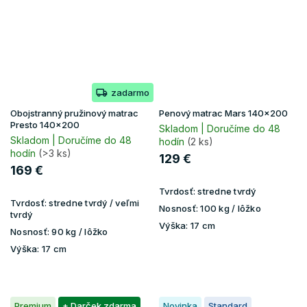
zadarmo
Obojstranný pružinový matrac
Penový matrac Mars 140x200
Presto 140x200
Skladom | Doručíme do 48
Skladom | Doručíme do 48
hodín
(2 ks)
hodín
(>3 ks)
129 €
169 €
Tvrdosť:
stredne tvrdý
Tvrdosť:
stredne tvrdý / veľmi
Nosnosť:
100 kg / lôžko
tvrdý
Výška:
17 cm
Nosnosť:
90 kg / lôžko
Výška:
17 cm
Premium
+ Darček zdarma
Novinka
Standard