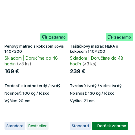
zadarmo
zadarmo
Penový matrac s kokosom Jovis
Taštičkový matrac HERA s
140x200
kokosom 140x200
Skladom | Doručíme do 48
Skladom | Doručíme do 48
hodín
(>3 ks)
hodín
(>3 ks)
169 €
239 €
Tvrdosť:
stredne tvrdý / tvrdý
Tvrdosť:
tvrdý / veľmi tvrdý
Nosnosť:
100 kg / lôžko
Nosnosť:
130 kg / lôžko
Výška:
20 cm
Výška:
21 cm
Standard
Bestseller
Standard
+ Darček zdarma