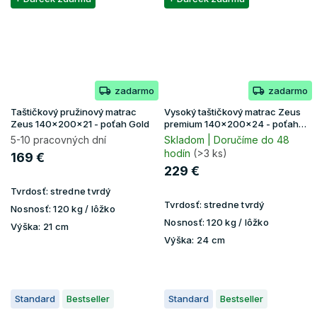
zadarmo
zadarmo
Taštičkový pružinový matrac
Vysoký taštičkový matrac Zeus
Zeus 140x200x21 - poťah Gold
premium 140x200x24 - poťah
Aloe Vera
5-10 pracovných dní
Skladom | Doručíme do 48
hodín
(>3 ks)
169 €
229 €
Tvrdosť:
stredne tvrdý
Tvrdosť:
stredne tvrdý
Nosnosť:
120 kg / lôžko
Nosnosť:
120 kg / lôžko
Výška:
21 cm
Výška:
24 cm
Standard
Bestseller
Standard
Bestseller