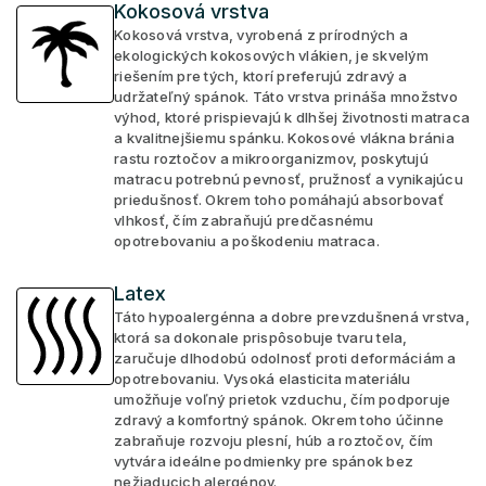
Kokosová vrstva
Kokosová vrstva, vyrobená z prírodných a
ekologických kokosových vlákien, je skvelým
riešením pre tých, ktorí preferujú zdravý a
udržateľný spánok. Táto vrstva prináša množstvo
výhod, ktoré prispievajú k dlhšej životnosti matraca
a kvalitnejšiemu spánku. Kokosové vlákna bránia
rastu roztočov a mikroorganizmov, poskytujú
matracu potrebnú pevnosť, pružnosť a vynikajúcu
priedušnosť. Okrem toho pomáhajú absorbovať
vlhkosť, čím zabraňujú predčasnému
opotrebovaniu a poškodeniu matraca.
Latex
Táto hypoalergénna a dobre prevzdušnená vrstva,
ktorá sa dokonale prispôsobuje tvaru tela,
zaručuje dlhodobú odolnosť proti deformáciám a
opotrebovaniu. Vysoká elasticita materiálu
umožňuje voľný prietok vzduchu, čím podporuje
zdravý a komfortný spánok. Okrem toho účinne
zabraňuje rozvoju plesní, húb a roztočov, čím
vytvára ideálne podmienky pre spánok bez
nežiaducich alergénov.