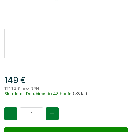
149 €
121,14 € bez DPH
Je
Skladom | Doručíme do 48 hodín
(>3 ks)
ce