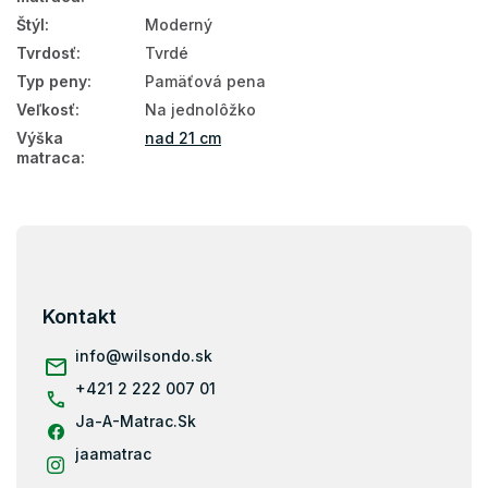
Vysoké matrace 90x200
Štýl
:
Moderný
Tvrdosť
:
Tvrdé
Matrace tvrdosť H3
Typ peny
:
Pamäťová pena
Matrace tvrdosť H4
Veľkosť
:
Na jednolôžko
Matrace podľa nosnosti - 130 kg
Výška
nad 21 cm
matraca
:
Matrace podľa nosnosti 100+ kg
Matrace podľa nosnosti 130+ kg
Z
Matrace 200x90
á
p
Pamäťová pena
ä
Kontakt
t
Latex
i
info
@
wilsondo.sk
Kokos
e
+421 2 222 007 01
Matrace s masážnou penou
Ja-A-Matrac.Sk
Matrace zo studenej peny
jaamatrac