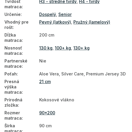
Tvrdosť
H3 - stredne tvrdý
,
H4 - tvrdý
matraca
:
Matrace HR pena
Určenie
:
Dospelý
,
Senior
Hotelové matrace
Vhodný pre
Pevný (latkový)
,
Pružný (lamelový)
rošt
:
Podlahové matrace
Dĺžka
200 cm
Matrace na zem
matraca
:
Nosnosť
130 kg
,
100+ kg
,
130+ kg
Obojstranné matrace
matraca
:
Partnerské
Nie
Matrace podľa tvrdosti
matrace
:
Malé matrace
Poťah
:
Aloe Vera, Silver Care, Premium Jersey 3D
Presná
21 cm
Penové matrace 90x200
výška
matraca
:
Kokosové matrace 90x200
Prírodná
Kokosové vlákno
zložka
:
Latexové matrace 90x200
Rozmer
90x200
Ortopedické matrace 90x200
matraca
:
Šírka
90 cm
90x200
matraca
: