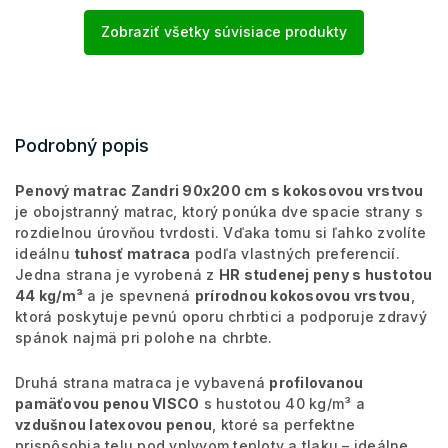
Zobraziť všetky súvisiace produkty
Podrobný popis
Penový matrac Zandri 90x200 cm s kokosovou vrstvou
je obojstranný matrac, ktorý ponúka dve spacie strany s
rozdielnou úrovňou tvrdosti. Vďaka tomu si ľahko zvolíte
ideálnu
tuhosť matraca
podľa vlastných preferencií.
Jedna strana je vyrobená z
HR studenej peny s hustotou
44 kg/m³
a je spevnená
prírodnou kokosovou vrstvou
,
ktorá poskytuje pevnú oporu chrbtici a podporuje zdravý
spánok najmä pri polohe na chrbte.
Druhá strana matraca je vybavená
profilovanou
pamäťovou penou VISCO
s hustotou 40 kg/m³ a
vzdušnou latexovou penou
, ktoré sa perfektne
prispôsobia telu pod vplyvom teploty a tlaku – ideálne