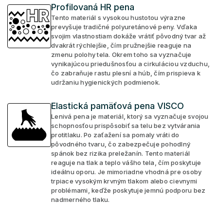
Profilovaná HR pena
Tento materiál s vysokou hustotou výrazne
prevyšuje tradičné polyuretánové peny. Vďaka
svojim vlastnostiam dokáže vrátiť pôvodný tvar až
dvakrát rýchlejšie, čím pružnejšie reaguje na
zmenu polohy tela. Okrem toho sa vyznačuje
vynikajúcou priedušnosťou a cirkuláciou vzduchu,
čo zabraňuje rastu plesní a húb, čím prispieva k
udržaniu hygienických podmienok.
Elastická pamäťová pena VISCO
Lenivá pena je materiál, ktorý sa vyznačuje svojou
schopnosťou prispôsobiť sa telu bez vytvárania
protitlaku. Po zaťažení sa pomaly vráti do
pôvodného tvaru, čo zabezpečuje pohodlný
spánok bez rizika preležanín. Tento materiál
reaguje na tlak a teplo vášho tela, čím poskytuje
ideálnu oporu. Je mimoriadne vhodná pre osoby
trpiace vysokým krvným tlakom alebo cievnymi
problémami, keďže poskytuje jemnú podporu bez
nadmerného tlaku.