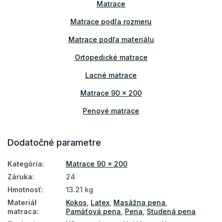
Matrace
Matrace podľa rozmeru
Matrace podľa materiálu
Ortopedické matrace
Lacné matrace
Matrace 90 x 200
Penové matrace
Kokosové matrace
Dodatočné parametre
Latexové matrace
Kategória
:
Matrace 90 x 200
Matrace podľa výšky
Záruka
:
24
Matrace podľa nosnosti
Hmotnosť
:
13.21 kg
Vysoké matrace
Materiál
Kokos
,
Latex
,
Masážna pena
,
matraca
:
Pamäťová pena
,
Pena
,
Studená pena
Matrace PUR pena