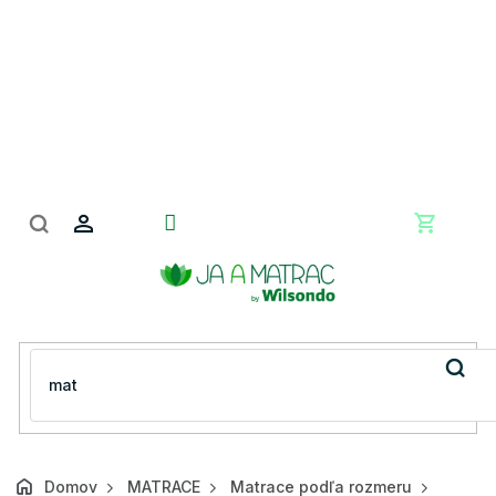
Prejsť
na
obsah
Nákupn
košík
Domov
MATRACE
Matrace podľa rozmeru