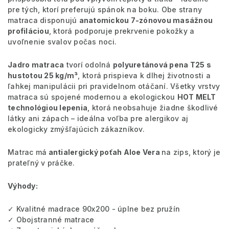
pre tých, ktorí preferujú spánok na boku. Obe strany
matraca disponujú
anatomickou 7-zónovou masážnou
profiláciou
, ktorá podporuje prekrvenie pokožky a
uvoľnenie svalov počas noci.
Jadro matraca
tvorí odolná
polyuretánová pena T25 s
hustotou 25 kg/m³
, ktorá prispieva k dlhej životnosti a
ľahkej manipulácii pri pravidelnom otáčaní. Všetky vrstvy
matraca sú spojené modernou a ekologickou
HOT MELT
technológiou lepenia
, ktorá neobsahuje žiadne škodlivé
látky ani zápach – ideálna voľba pre alergikov aj
ekologicky zmýšľajúcich zákazníkov.
Matrac má
antialergický poťah Aloe Vera
na zips, ktorý je
prateľný v práčke.
Výhody:
✓ Kvalitné madrace 90x200 - úplne bez pružín
✓ Obojstranné matrace