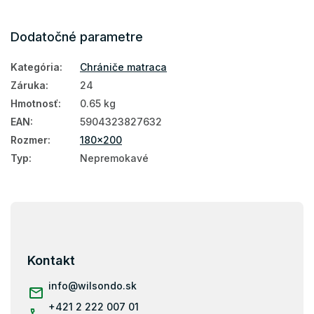
Dodatočné parametre
Kategória
:
Chrániče matraca
Záruka
:
24
Hmotnosť
:
0.65 kg
EAN
:
5904323827632
Rozmer
:
180x200
Typ
:
Nepremokavé
Z
á
p
ä
Kontakt
t
i
info
@
wilsondo.sk
e
+421 2 222 007 01