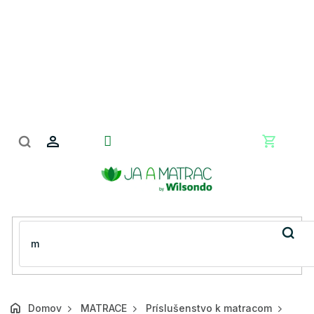
Prejsť
na
obsah
Nákupn
košík
Domov
MATRACE
Príslušenstvo k matracom