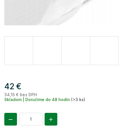
42 €
34,15 € bez DPH
Je
Skladom | Doručíme do 48 hodín
(>3 ks)
ce