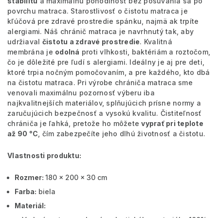
stabilitu
a maximálnu pohodlnosť bez posúvania sa po
povrchu matraca. Starostlivosť o čistotu matraca je
kľúčová pre zdravé prostredie spánku, najmä ak trpíte
alergiami. Náš chránič matraca je navrhnutý tak, aby
udržiaval
čistotu a zdravé prostredie
. Kvalitná
membrána je
odolná
proti vlhkosti, baktériám a roztočom,
čo je dôležité pre ľudí s alergiami. Ideálny je aj pre deti,
ktoré trpia nočným pomočovaním, a pre každého, kto dbá
na čistotu matraca. Pri výrobe chrániča matraca sme
venovali maximálnu pozornosť výberu iba
najkvalitnejších materiálov, splňujúcich prísne normy a
zaručujúcich bezpečnosť a vysokú kvalitu. Čistiteľnosť
chrániča je ľahká, pretože ho môžete
vyprať pri teplote
až 90 °C
, čím zabezpečíte jeho dlhú životnosť a čistotu.
Vlastnosti produktu:
Rozmer:
180 x 200 x 30 cm
Farba:
biela
Materiál: