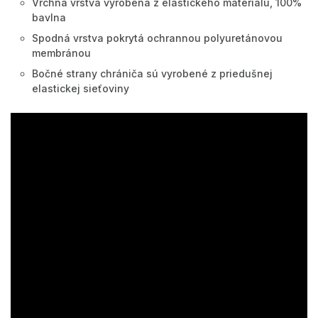
Vrchná vrstva vyrobená z elastického materiálu, 100%
bavlna
Spodná vrstva pokrytá ochrannou polyuretánovou
membránou
Bočné strany chrániča sú vyrobené z priedušnej
elastickej sieťoviny