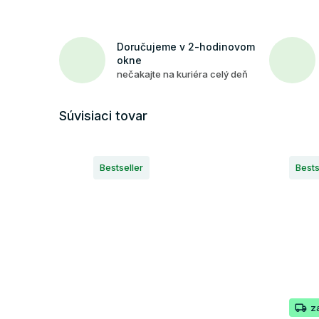
Doručujeme v 2-hodinovom
okne
nečakajte na kuriéra celý deň
Súvisiaci tovar
Bestseller
Bests
z