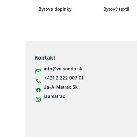
Bytové doplnky
Bytový textil
Z
á
p
Kontakt
ä
info
@
wilsondo.sk
t
i
+421 2 222 007 01
e
Ja-A-Matrac.Sk
jaamatrac