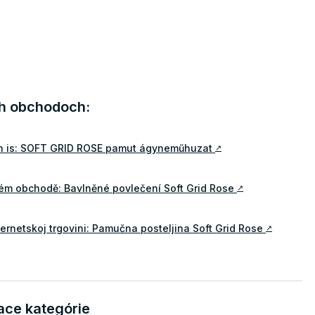
ch obchodoch:
n is: SOFT GRID ROSE pamut ágyneműhuzat
↗
vém obchodě: Bavlněné povlečení Soft Grid Rose
↗
ternetskoj trgovini: Pamučna posteljina Soft Grid Rose
↗
ace kategórie