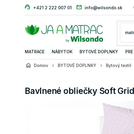
Prejsť
+421 2 222 007 01
info@wilsondo.sk
na
obsah
MATRACE
NÁBYTOK
BYTOVÉ DOPLNKY
PRE
Domov
BYTOVÉ DOPLNKY
Bytový textil
Bavlnené obliečky Soft Gri