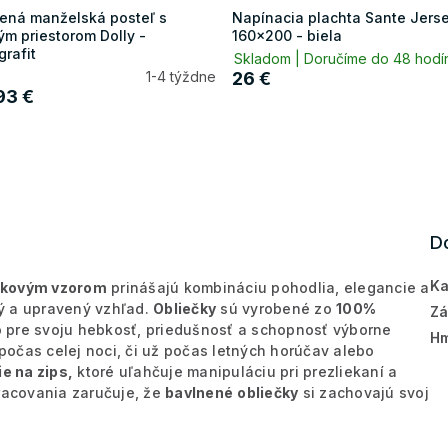
ená manželská posteľ s
Napínacia plachta Sante Jers
ým priestorom Dolly -
160x200 - biela
grafit
Skladom | Doručíme do 48 hod
1-4 týždne
26 €
3 €
D
Ka
ekovým vzorom
prinášajú kombináciu pohodlia, elegancie a
tý a upravený vzhľad.
Obliečky
sú vyrobené zo
100%
Zá
pre svoju hebkosť, priedušnosť a schopnosť výborne
Hm
očas celej noci, či už počas letných horúčav alebo
e na zips,
ktoré uľahčuje manipuláciu pri prezliekaní a
pracovania zaručuje, že
bavlnené
obliečky
si zachovajú svoj