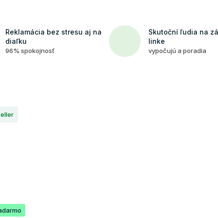
Reklamácia bez stresu aj na
Skutoční ľudia na z
diaľku
linke
96% spokojnosť
vypočujú a poradia
eller
adarmo