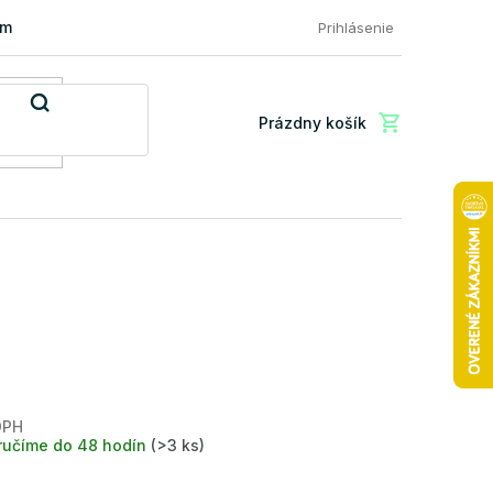
mácia a vrátenie tovaru
FAQ: Najčastejšie otázky zákazníkov
Prihlásenie
Prázdny košík
Nákupný
košík
DPH
Jednotková
ručíme do 48 hodín
(>3 ks)
cena: