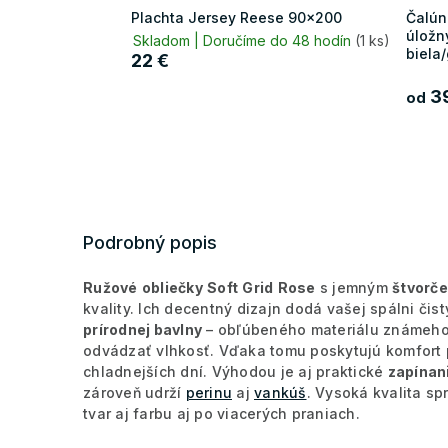
Plachta Jersey Reese 90x200
Čalún
úložn
Skladom | Doručíme do 48 hodín
(1 ks)
biela/
22 €
39
od
Podrobný popis
Ružové
obliečky
Soft
Grid
Rose
s jemným
štvorč
kvality. Ich decentný dizajn dodá vašej spálni čis
prírodnej bavlny
– obľúbeného materiálu známeho 
odvádzať vlhkosť. Vďaka tomu poskytujú komfort p
chladnejších dní. Výhodou je aj praktické
zapínani
zároveň udrží
perinu
aj
vankúš
. Vysoká kvalita s
tvar aj farbu aj po viacerých praniach.