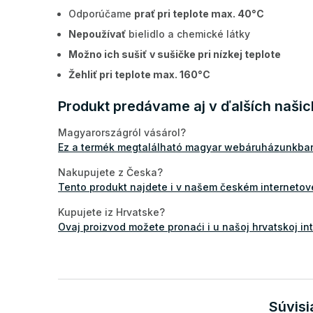
Odporúčame
prať pri teplote max. 40°C
Nepoužívať
bielidlo a chemické látky
Možno ich sušiť
v sušičke pri nízkej teplote
Žehliť pri teplote max. 160°C
Produkt predávame aj v ďalších naši
Magyarországról vásárol?
Ez a termék megtalálható magyar webáruházunkba
Nakupujete z Česka?
Tento produkt najdete i v našem českém interneto
Kupujete iz Hrvatske?
Ovaj proizvod možete pronaći i u našoj hrvatskoj in
Súvisi