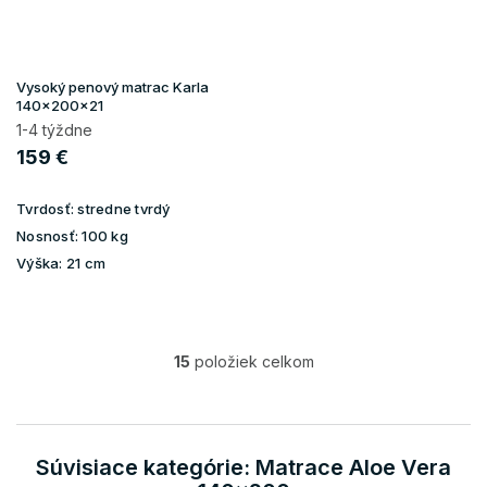
Vysoký penový matrac Karla
140x200x21
1-4 týždne
159 €
Tvrdosť:
stredne tvrdý
Nosnosť:
100 kg
Výška:
21 cm
15
položiek celkom
O
v
l
á
d
Súvisiace kategórie: Matrace Aloe Vera
a