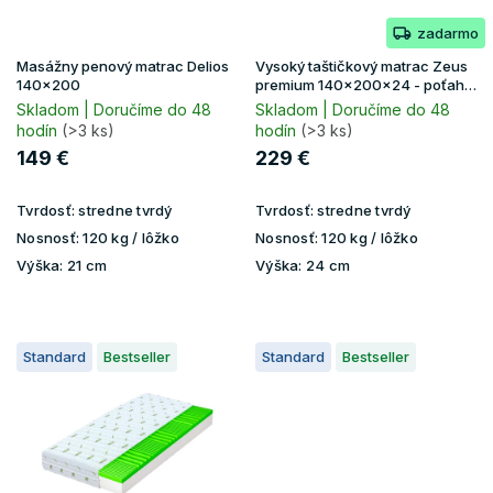
o
zadarmo
d
u
Masážny penový matrac Delios
Vysoký taštičkový matrac Zeus
k
140x200
premium 140x200x24 - poťah
Aloe Vera
t
Skladom | Doručíme do 48
Skladom | Doručíme do 48
hodín
(>3 ks)
hodín
(>3 ks)
o
v
149 €
229 €
Tvrdosť:
stredne tvrdý
Tvrdosť:
stredne tvrdý
Nosnosť:
120 kg / lôžko
Nosnosť:
120 kg / lôžko
Výška:
21 cm
Výška:
24 cm
Standard
Bestseller
Standard
Bestseller