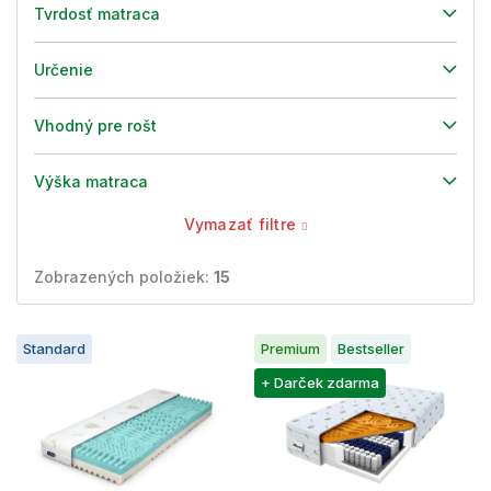
Tvrdosť matraca
Určenie
Vhodný pre rošt
Výška matraca
Vymazať filtre
Zobrazených položiek:
15
V
Standard
Premium
Bestseller
ý
p
+ Darček zdarma
i
s
p
r