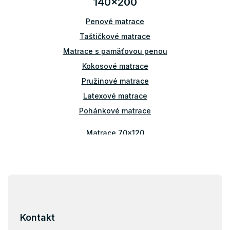
140x200
c
i
Penové matrace
e
p
Taštičkové matrace
r
v
Matrace s pamäťovou penou
k
Kokosové matrace
y
v
Pružinové matrace
ý
Latexové matrace
p
i
Pohánkové matrace
s
u
Matrace 70x120
Matrace 80x140
Matrace 70x160
Matrace 80x160
Z
á
Matrace 90x160
p
Matrace 80x180
ä
Kontakt
Matrace 90x180
t