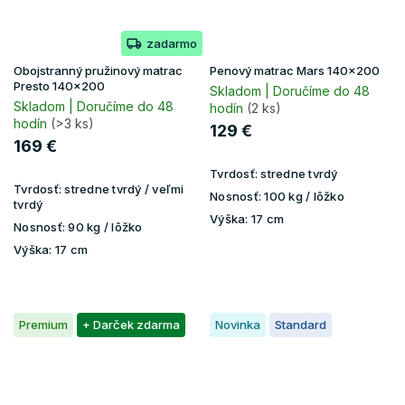
zadarmo
Obojstranný pružinový matrac
Penový matrac Mars 140x200
Presto 140x200
Skladom | Doručíme do 48
Skladom | Doručíme do 48
hodín
(2 ks)
hodín
(>3 ks)
129 €
169 €
Tvrdosť:
stredne tvrdý
Tvrdosť:
stredne tvrdý / veľmi
Nosnosť:
100 kg / lôžko
tvrdý
Výška:
17 cm
Nosnosť:
90 kg / lôžko
Výška:
17 cm
Premium
+ Darček zdarma
Novinka
Standard