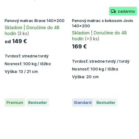
zadarmo
Penový matrac Brave 140x200
Penový matrac s kokosom Jovis
140x200
Skladom | Doručíme do 48
Skladom | Doručíme do 48
hodín
(3 ks)
hodín
(>3 ks)
149 €
od
169 €
Tvrdosť:
stredne tvrdý
Tvrdosť:
stredne tvrdý / tvrdý
Nosnosť:
100 kg / lôžko
Nosnosť:
100 kg / lôžko
Výška:
13 / 21 cm
Výška:
20 cm
Premium
Bestseller
Standard
Bestseller