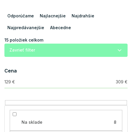
R
a
Odporúčame
Najlacnejšie
Najdrahšie
d
e
Najpredávanejšie
Abecedne
n
i
15
položiek celkom
e
Zavrieť filter
p
r
o
Cena
d
u
129
€
309
€
k
t
o
v
Na sklade
8