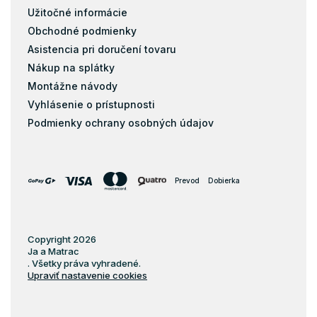
Kokos
Užitočné informácie
Matrace s masážnou penou
Obchodné podmienky
Matrace zo studenej peny
Asistencia pri doručení tovaru
Pena
Nákup na splátky
Pohánkové matrace
Montážne návody
pohankove-matrace
Vyhlásenie o prístupnosti
Podmienky ochrany osobných údajov
Pružiny
Biopena
Filc
Prevod
Dobierka
Copyright 2026
Ja a Matrac
. Všetky práva vyhradené.
Upraviť nastavenie cookies