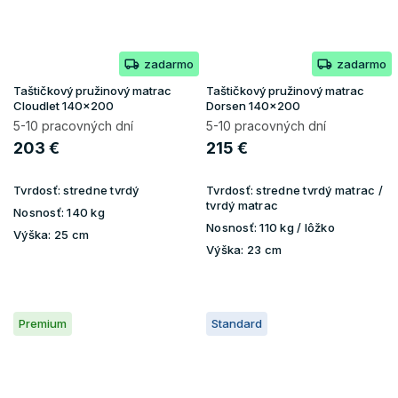
zadarmo
zadarmo
Taštičkový pružinový matrac
Taštičkový pružinový matrac
Cloudlet 140x200
Dorsen 140x200
5-10 pracovných dní
5-10 pracovných dní
203 €
215 €
Tvrdosť:
stredne tvrdý
Tvrdosť:
stredne tvrdý matrac /
tvrdý matrac
Nosnosť:
140 kg
Nosnosť:
110 kg / lôžko
Výška:
25 cm
Výška:
23 cm
Premium
Standard