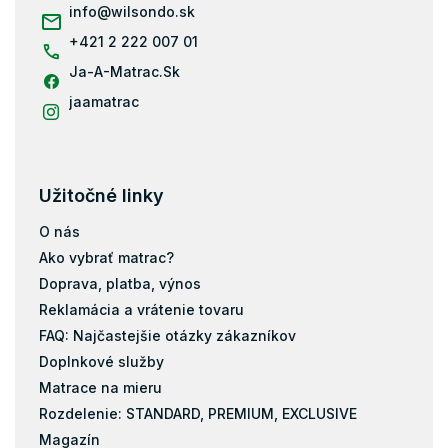
i
info
@
wilsondo.sk
Matrace 80x184
e
+421 2 222 007 01
Matrace 80x190
Ja-A-Matrac.Sk
Matrace 90x190
Matrace 200x80
jaamatrac
Matrace 200x90
Matrace 200x100
Matrace 200x120
Užitočné linky
Matrace 200x140
O nás
Matrace 200x160
Ako vybrať matrac?
Matrace 200x180
Doprava, platba, výnos
Matrace 200x200
Reklamácia a vrátenie tovaru
Matrace 120x184
FAQ: Najčastejšie otázky zákazníkov
Doplnkové služby
Taštičky
Matrace na mieru
Pamäťová pena
Rozdelenie: STANDARD, PREMIUM, EXCLUSIVE
Latex
Magazín