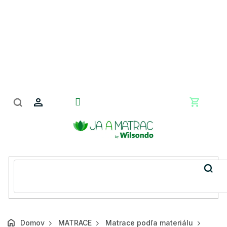
Prejsť
na
obsah
Nákupn
košík
Domov
MATRACE
Matrace podľa materiálu