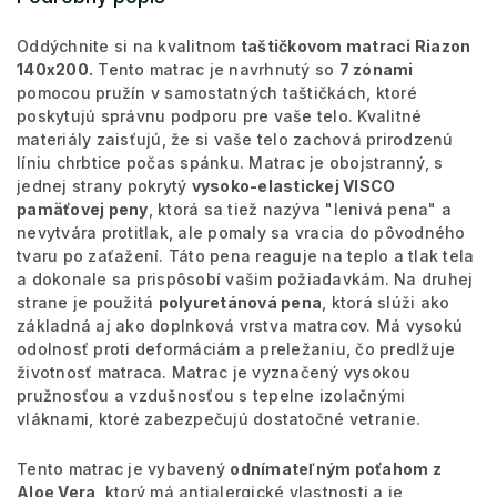
Oddýchnite si na kvalitnom
taštičkovom matraci Riazon
140x200.
Tento matrac je navrhnutý so
7 zónami
pomocou pružín v samostatných taštičkách, ktoré
poskytujú správnu podporu pre vaše telo. Kvalitné
materiály zaisťujú, že si vaše telo zachová prirodzenú
líniu chrbtice počas spánku. Matrac je obojstranný, s
jednej strany pokrytý
vysoko-elastickej VISCO
pamäťovej peny
, ktorá sa tiež nazýva "lenivá pena" a
nevytvára protitlak, ale pomaly sa vracia do pôvodného
tvaru po zaťažení. Táto pena reaguje na teplo a tlak tela
a dokonale sa prispôsobí vašim požiadavkám. Na druhej
strane je použitá
polyuretánová pena
, ktorá slúži ako
základná aj ako doplnková vrstva matracov. Má vysokú
odolnosť proti deformáciám a preležaniu, čo predlžuje
životnosť matraca. Matrac je vyznačený vysokou
pružnosťou a vzdušnosťou s tepelne izolačnými
vláknami, ktoré zabezpečujú dostatočné vetranie.
Tento matrac je vybavený
odnímateľným poťahom z
Aloe Vera
, ktorý má antialergické vlastnosti a je