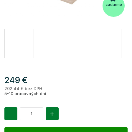
zadarmo
249 €
202,44 € bez DPH
Je
5-10 pracovných dní
ce