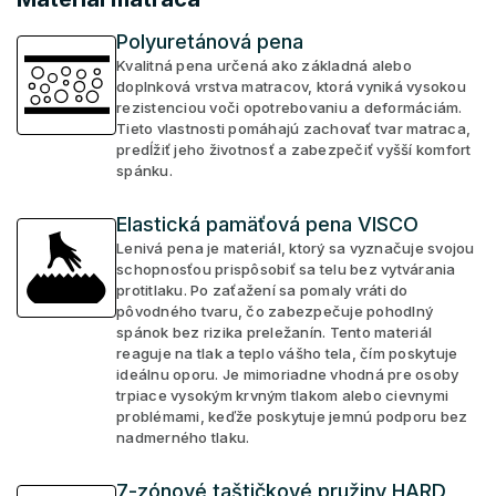
Polyuretánová pena
Kvalitná pena určená ako základná alebo
doplnková vrstva matracov, ktorá vyniká vysokou
rezistenciou voči opotrebovaniu a deformáciám.
Tieto vlastnosti pomáhajú zachovať tvar matraca,
predĺžiť jeho životnosť a zabezpečiť vyšší komfort
spánku.
Elastická pamäťová pena VISCO
Lenivá pena je materiál, ktorý sa vyznačuje svojou
schopnosťou prispôsobiť sa telu bez vytvárania
protitlaku. Po zaťažení sa pomaly vráti do
pôvodného tvaru, čo zabezpečuje pohodlný
spánok bez rizika preležanín. Tento materiál
reaguje na tlak a teplo vášho tela, čím poskytuje
ideálnu oporu. Je mimoriadne vhodná pre osoby
trpiace vysokým krvným tlakom alebo cievnymi
problémami, keďže poskytuje jemnú podporu bez
nadmerného tlaku.
7-zónové taštičkové pružiny HARD