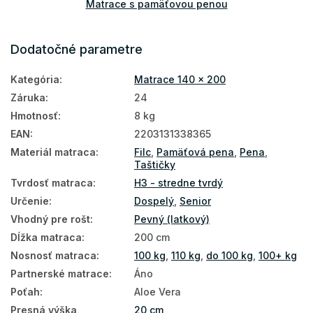
Matrace s pamäťovou penou
Pružinové matrace
Dodatočné parametre
Matrace podľa výšky
Kategória
:
Matrace 140 x 200
Matrace podľa nosnosti
Záruka
:
24
Matrace Aloe Vera
Hmotnosť
:
8 kg
Prírodné matrace
EAN
:
2203131338365
Materiál matraca
:
Filc
,
Pamäťová pena
,
Pena
,
Obojstranné matrace
Taštičky
Matrace podľa tvrdosti
Tvrdosť matraca
:
H3 - stredne tvrdý
Určenie
:
Dospelý
,
Senior
Zónové matrace
Vhodný pre rošt
:
Pevný (latkový)
Manželské matrace
Dĺžka matraca
:
200 cm
Nosnosť matraca
:
100 kg
,
110 kg
,
do 100 kg
,
100+ kg
Antialergické matrace
Partnerské matrace
:
Áno
7 zónové matrace
Poťah
:
Aloe Vera
Presná výška
20 cm
Taštičkové matrace 140x200