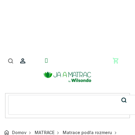
Prejsť
na
obsah
Nákupn
košík
Domov
MATRACE
Matrace podľa rozmeru