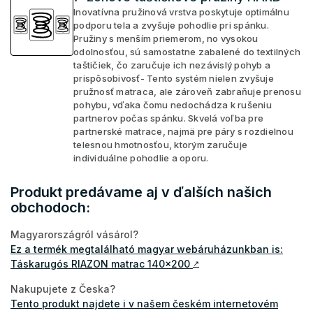
Inovatívna pružinová vrstva poskytuje optimálnu
podporu tela a zvyšuje pohodlie pri spánku.
Pružiny s menším priemerom, no vysokou
odolnosťou, sú samostatne zabalené do textilných
taštičiek, čo zaručuje ich nezávislý pohyb a
prispôsobivosť- Tento systém nielen zvyšuje
pružnosť matraca, ale zároveň zabraňuje prenosu
pohybu, vďaka čomu nedochádza k rušeniu
partnerov počas spánku. Skvelá voľba pre
partnerské matrace, najmä pre páry s rozdielnou
telesnou hmotnosťou, ktorým zaručuje
individuálne pohodlie a oporu.
Produkt predávame aj v ďalších našich
obchodoch:
Magyarországról vásárol?
Ez a termék megtalálható magyar webáruházunkban is:
Táskarugós RIAZON matrac 140x200
↗
Nakupujete z Česka?
Tento produkt najdete i v našem českém internetovém