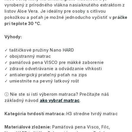
vyrobený z prírodného vlákna nasiaknutého extraktom z
listov Aloe Vera. Je ideálny pre osoby s citlivou
pokožkou a poťah je možné jednoducho vyčistiť v
práčke
pri teplote 30 °C
.
Výhody:
✓ taštičkové pružiny Nano HARD
✓ obojstranný matrac
✓ pamäťová pena VISCO pre mäkké zaborenie
✓ zdravé odvetrávanie a odvádzanie vlhkosti
✓ antialergický prateľný poťah na zips
✓ umiestnite na pevný latkový rošt
ⓘ Nie ste si istí výberom matraca? Prečítajte náš
základný návod
ako vybrať matrac
.
Kategória tvrdosti matraca:
H3 stredne tvrdý matrac
Materiálové zloženie:
Pamäťová pena Visco, Filc,