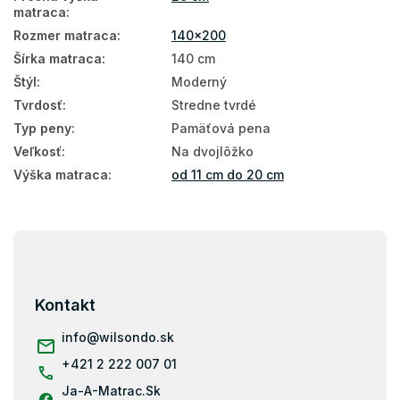
matraca
:
Matrace s pamäťovou penou 140x200
Rozmer matraca
:
140x200
Šírka matraca
:
140 cm
Pružinové matrace 140x200
Štýl
:
Moderný
Matrace Aloe Vera 140x200
Tvrdosť
:
Stredne tvrdé
140x200
Typ peny
:
Pamäťová pena
Veľkosť
:
Na dvojlôžko
Matrace tvrdosť H3
Výška matraca
:
od 11 cm do 20 cm
Matrace - výška 20 cm
Matrace podľa nosnosti - 100 kg
Z
Matrace podľa nosnosti do 100 kg
á
p
Matrace podľa nosnosti 100+ kg
ä
Kontakt
t
Matrace 200x140
i
info
@
wilsondo.sk
Taštičky
e
+421 2 222 007 01
Pamäťová pena
Ja-A-Matrac.Sk